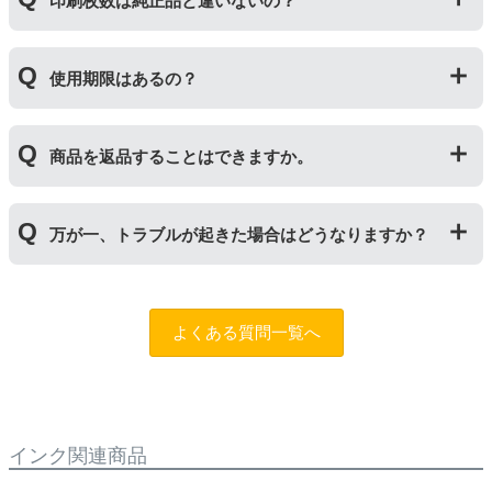
印刷枚数は純正品と違いないの？
ートリッジのことです。「ドラム(感光体ユニット)」は
トナーを用紙に写すためのもので、トナーカートリッジ
の器にあたる部分になります。
純正品と同枚数印刷できるよう製造されています。
トナーとドラムはそれぞれ印字できる枚数が異なってい
使用期限はあるの？
一部型番は、純正品より多く印刷が可能なエコッテオリ
るため、トナーの残量がなくなったり、どちらかが寿命
ジナルの【特別増量版】もございます。
により使用できなくなった場合は、必ず分離してから新
当店では1年間の製品保証を設けております。また、リ
しいものに交換してください。
商品を返品することはできますか。
サイクルトナー/ドラムに限り、レビューをご投稿いただ
くことで保証期間が2年に延長されます。
保証期間の2年以内に使い切るようお願いいたします。
申し訳ありませんが、お客様都合のご返品は商品が未使
万が一、トラブルが起きた場合はどうなりますか？
用未開封の場合であっても対応することができません。
ご購入前に商品の型番などをよくご確認ください。な
お、商品の不具合等につきましては対応させていただき
まずは、サポートスタッフまでご相談をお願いいたしま
ますので、お手数ですが当店までお問い合わせくださ
す。
問合フォーム
よくある質問一覧へ
い。
また、「
ふたつの保証
」を設けておりますので、ご購入
商品とご使用プリンタ―についても保証の適用が可能で
す。
インク関連商品