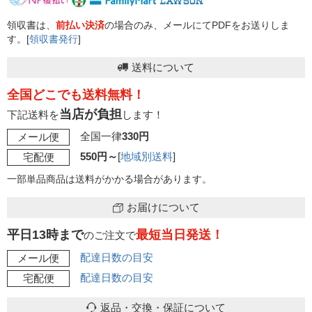
領収書は、
前払い決済
の場合のみ、メールにてPDFをお送りしま
す。[
領収書発行
]
送料について
全国どこでも送料無料！
当店が負担
下記送料を
します！
全国一律
330円
メール便
550円～
[
地域別送料
]
宅配便
一部単品商品は送料がかかる場合があります。
お届けについて
平日13時まで
最短当日発送！
のご注文で
配達日数の目安
メール便
配達日数の目安
宅配便
返品・交換・保証について