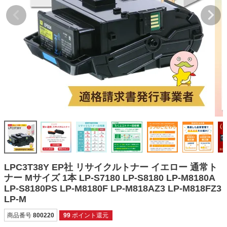
詰め替えインク
互換インクボトル
互換インクカートリッジ
再生インクカートリッジ
記事を探す
お客様の声
お店の紹介
ご利用ガイド
よくある質問
LPC3T38Y EP社 リサイクルトナー イエロー 通常ト
お問い合わせ
ナー Mサイズ 1本 LP-S7180 LP-S8180 LP-M8180A
LP-S8180PS LP-M8180F LP-M818AZ3 LP-M818FZ3
会員専用商品
LP-M
説明書ダウンロード
商品番号
800220
99
ポイント還元