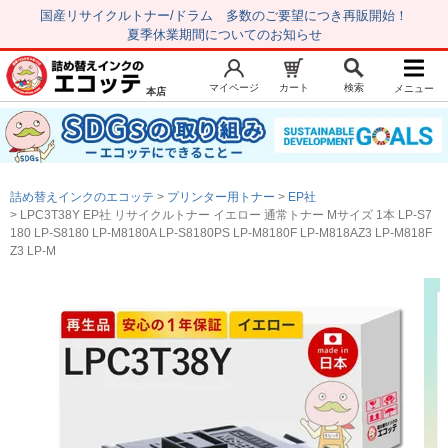
国産リサイクルトナー/ドラム 多数のご要望につき再販開始！
夏季休業期間についてのお知らせ
マイページ
カート
検索
メニュー
本店
新規会員登録
マイページ
トップページ
お気に入り
詰め替えインクのエコッテ
プリンター用トナー
EP社
注文履歴
レビュー履歴
LPC3T38Y EP社 リサイクルトナー イエロー 通常トナー Mサイズ 1本 LP-S7
180 LP-S8180 LP-M8180A LP-S8180PS LP-M8180F LP-M818AZ3 LP-M818F
はじめての方へ
Z3 LP-M
商品を探す
初心者用セット
キャノンインク
エプソンインク
ブラザーインク