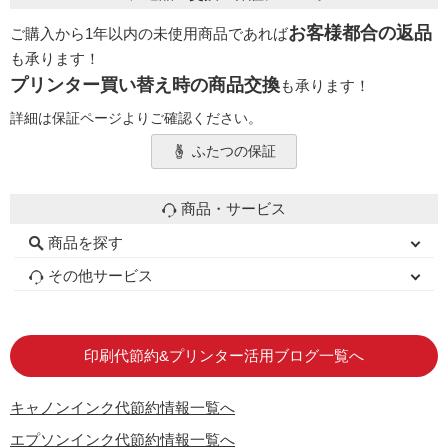
お客様都合の返品
ご購入から1年以内の未使用商品であれば
も承ります！
プリンター買い替え時の商品交換
も承ります！
詳細は保証ページよりご確認ください。
ふたつの保証
商品・サービス
商品を探す
初心者用セット
キャノンインク
エプソンインク
ブラザーインク
詰め替えインク
互換インクボトル
互換インクカートリッジ
再生インクカートリッジ
トナーカートリッジ
その他サービス
はじめての方へ
お客様の声
お店の紹介
ご利用ガイド
よくある質問
お問い合わせ
会員専用商品
説明書ダウンロード
印刷代節約&プリンター活用ブログ一覧へ
キャノンインク代節約情報一覧へ
エプソンインク代節約情報一覧へ