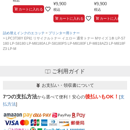
税込
¥
9,900
¥
9,900
カートに入れる
税込
税込
カートに入れる
カートに入れる
詰め替えインクのエコッテ
プリンター用トナー
LPC3T38Y EP社 リサイクルトナー イエロー 通常トナー Mサイズ 1本 LP-S7
180 LP-S8180 LP-M8180A LP-S8180PS LP-M8180F LP-M818AZ3 LP-M818F
Z3 LP-M
ご利用ガイド
お支払い・領収書について
7つの支払方法
後払いもOK！
から選べて便利！安心の
[
支
払方法
]