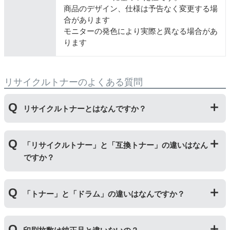
商品のデザイン、仕様は予告なく変更する場
合があります
モニターの発色により実際と異なる場合があ
ります
リサイクルトナーのよくある質問
リサイクルトナーとはなんですか？
使用済みの純正トナーカートリッジを回収し、再生工場
「リサイクルトナー」と「互換トナー」の違いはなん
にて洗浄やトナー(粉)充填をしたうえで、再度販売して
ですか？
いる商品です。
純正品に比べて、印刷代を節約することができます。
「リサイクルトナー」は使用済みの純正トナーカートリ
「トナー」と「ドラム」の違いはなんですか？
ッジを国内で1本づつ丁寧に製造しているため、比較的
不具合の起きにくい商品です。
「互換トナー」は純正品を模して製造された大量生産さ
「トナー」は印字するための粉(トナー)が入っているカ
れた商品のため、お求めやすい価格になっております。