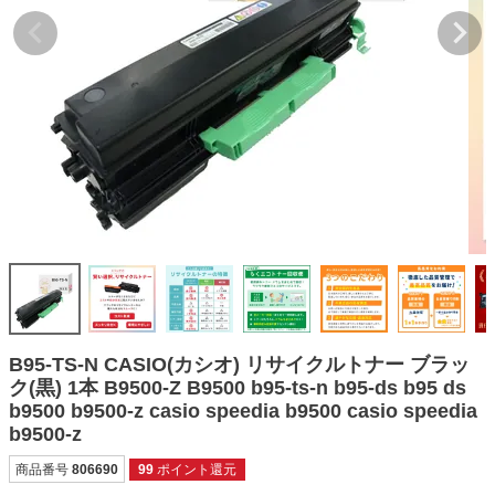
詰め替えインク
互換インクボトル
互換インクカートリッジ
再生インクカートリッジ
記事を探す
お客様の声
お店の紹介
ご利用ガイド
よくある質問
B95-TS-N CASIO(カシオ) リサイクルトナー ブラッ
お問い合わせ
ク(黒) 1本 B9500-Z B9500 b95-ts-n b95-ds b95 ds
b9500 b9500-z casio speedia b9500 casio speedia
会員専用商品
b9500-z
説明書ダウンロード
商品番号
806690
99
ポイント還元