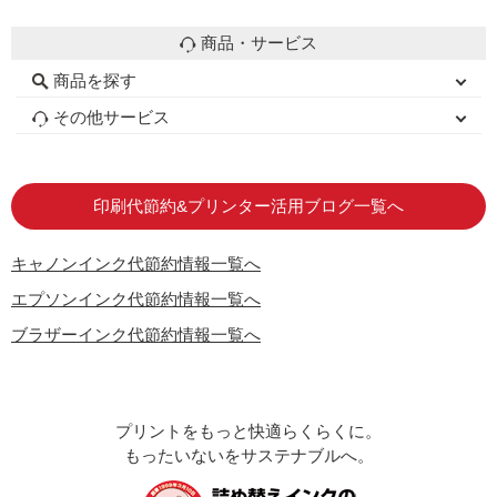
商品・サービス
商品を探す
初心者用セット
キャノンインク
エプソンインク
ブラザーインク
詰め替えインク
互換インクボトル
互換インクカートリッジ
再生インクカートリッジ
トナーカートリッジ
その他サービス
はじめての方へ
お客様の声
お店の紹介
ご利用ガイド
よくある質問
お問い合わせ
会員専用商品
説明書ダウンロード
印刷代節約&プリンター活用ブログ一覧へ
キャノンインク代節約情報一覧へ
エプソンインク代節約情報一覧へ
ブラザーインク代節約情報一覧へ
プリントをもっと快適らくらくに。
もったいないをサステナブルへ。