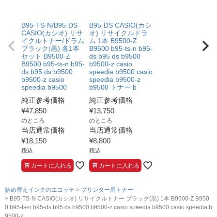
B95-TS-N/B95-DS
B95-DS CASIO(カシ
CASIO(カシオ) リサ
オ) リサイクルドラ
イクルトナー/ドラム
ム 1本 B9500-Z
ブラック(黒) 各1本
B9500 b95-ts-n b95-
セット B9500-Z
ds b95 ds b9500
B9500 b95-ts-n b95-
b9500-z casio
ds b95 ds b9500
speedia b9500 casio
b9500-z casio
speedia b9500-z
speedia b9500
b9500 トナー b
純正参考価格
純正参考価格
¥
47,850
¥
13,750
のところ
のところ
当店通常価格
当店通常価格
¥
18,150
¥
8,800
税込
税込
カートに入れる
カートに入れる
詰め替えインクのエコッテ
プリンター用トナー
B95-TS-N CASIO(カシオ) リサイクルトナー ブラック(黒) 1本 B9500-Z B950
0 b95-ts-n b95-ds b95 ds b9500 b9500-z casio speedia b9500 casio speedia b
9500-z