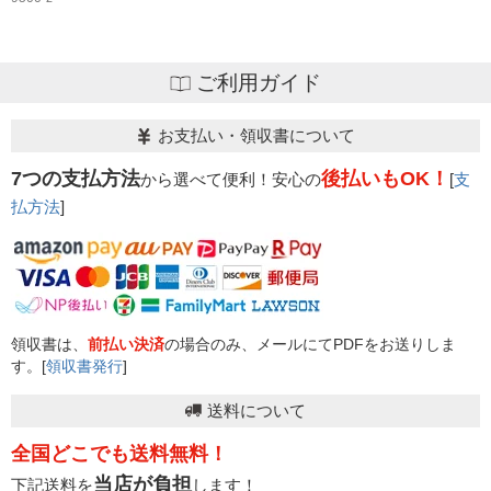
ご利用ガイド
お支払い・領収書について
7つの支払方法
後払いもOK！
から選べて便利！安心の
[
支
払方法
]
領収書は、
前払い決済
の場合のみ、メールにてPDFをお送りしま
す。[
領収書発行
]
送料について
全国どこでも送料無料！
当店が負担
下記送料を
します！