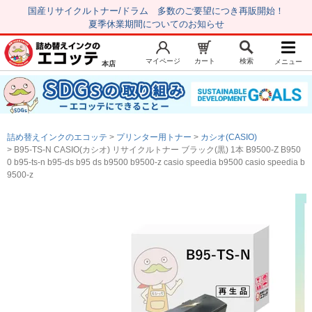
国産リサイクルトナー/ドラム 多数のご要望につき再販開始！
夏季休業期間についてのお知らせ
マイページ
カート
検索
メニュー
本店
新規会員登録
マイページ
トップページ
お気に入り
詰め替えインクのエコッテ
プリンター用トナー
カシオ(CASIO)
注文履歴
レビュー履歴
B95-TS-N CASIO(カシオ) リサイクルトナー ブラック(黒) 1本 B9500-Z B950
0 b95-ts-n b95-ds b95 ds b9500 b9500-z casio speedia b9500 casio speedia b
はじめての方へ
9500-z
商品を探す
初心者用セット
キャノンインク
エプソンインク
ブラザーインク