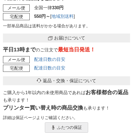
全国一律
330円
メール便
550円～
[
地域別送料
]
宅配便
一部単品商品は送料がかかる場合があります。
お届けについて
平日13時まで
最短当日発送！
のご注文で
配達日数の目安
メール便
配達日数の目安
宅配便
返品・交換・保証について
お客様都合の返品
ご購入から1年以内の未使用商品であれば
も承ります！
プリンター買い替え時の商品交換
も承ります！
詳細は保証ページよりご確認ください。
ふたつの保証