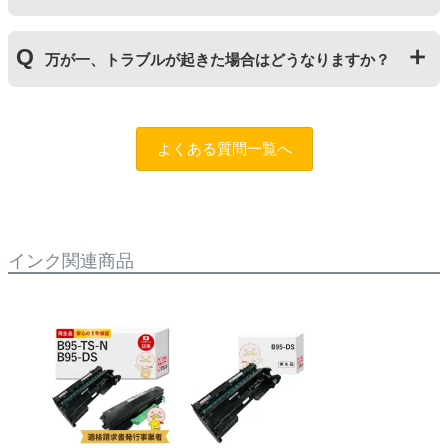
くことで保証期間が2年に延長されます。
保証期間の2年以内に使い切るようお願いいたします。
申し訳ありませんが、お客様都合のご返品は商品が未使
万が一、トラブルが起きた場合はどうなりますか？
用未開封の場合であっても対応することができません。
ご購入前に商品の型番などをよくご確認ください。な
お、商品の不具合等につきましては対応させていただき
まずは、サポートスタッフまでご相談をお願いいたしま
ますので、お手数ですが当店までお問い合わせくださ
す。
問合フォーム
よくある質問一覧へ
い。
また、「
ふたつの保証
」を設けておりますので、ご購入
商品とご使用プリンタ―についても保証の適用が可能で
す。
インク関連商品