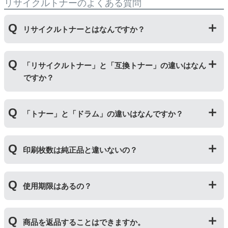
リサイクルトナーのよくある質問
リサイクルトナーとはなんですか？
使用済みの純正トナーカートリッジを回収し、再生工場
「リサイクルトナー」と「互換トナー」の違いはなん
にて洗浄やトナー(粉)充填をしたうえで、再度販売して
ですか？
いる商品です。
純正品に比べて、印刷代を節約することができます。
「リサイクルトナー」は使用済みの純正トナーカートリ
「トナー」と「ドラム」の違いはなんですか？
ッジを国内で1本づつ丁寧に製造しているため、比較的
不具合の起きにくい商品です。
「互換トナー」は純正品を模して製造された大量生産さ
「トナー」は印字するための粉(トナー)が入っているカ
れた商品のため、お求めやすい価格になっております。
印刷枚数は純正品と違いないの？
ートリッジのことです。「ドラム(感光体ユニット)」は
トナーを用紙に写すためのもので、トナーカートリッジ
の器にあたる部分になります。
純正品と同枚数印刷できるよう製造されています。
トナーとドラムはそれぞれ印字できる枚数が異なってい
使用期限はあるの？
一部型番は、純正品より多く印刷が可能なエコッテオリ
るため、トナーの残量がなくなったり、どちらかが寿命
ジナルの【特別増量版】もございます。
により使用できなくなった場合は、必ず分離してから新
当店では1年間の製品保証を設けております。また、リ
しいものに交換してください。
商品を返品することはできますか。
サイクルトナー/ドラムに限り、レビューをご投稿いただ