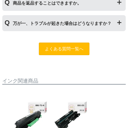
しいものに交換してください。
商品を返品することはできますか。
サイクルトナー/ドラムに限り、レビューをご投稿いただ
くことで保証期間が2年に延長されます。
保証期間の2年以内に使い切るようお願いいたします。
申し訳ありませんが、お客様都合のご返品は商品が未使
万が一、トラブルが起きた場合はどうなりますか？
用未開封の場合であっても対応することができません。
ご購入前に商品の型番などをよくご確認ください。な
お、商品の不具合等につきましては対応させていただき
まずは、サポートスタッフまでご相談をお願いいたしま
ますので、お手数ですが当店までお問い合わせくださ
す。
問合フォーム
よくある質問一覧へ
い。
また、「
ふたつの保証
」を設けておりますので、ご購入
商品とご使用プリンタ―についても保証の適用が可能で
す。
インク関連商品