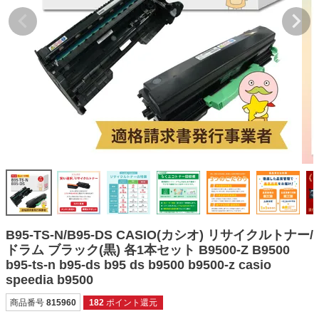
詰め替えインク
互換インクボトル
互換インクカートリッジ
再生インクカートリッジ
記事を探す
お客様の声
お店の紹介
ご利用ガイド
よくある質問
B95-TS-N/B95-DS CASIO(カシオ) リサイクルトナー/
お問い合わせ
ドラム ブラック(黒) 各1本セット B9500-Z B9500
b95-ts-n b95-ds b95 ds b9500 b9500-z casio
会員専用商品
speedia b9500
説明書ダウンロード
商品番号
815960
182
ポイント還元