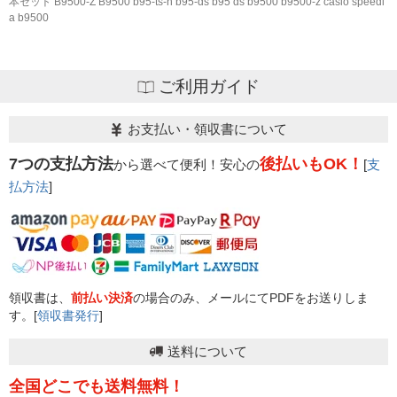
本セット B9500-Z B9500 b95-ts-n b95-ds b95 ds b9500 b9500-z casio speedi
a b9500
ご利用ガイド
お支払い・領収書について
7つの支払方法
後払いもOK！
から選べて便利！安心の
[
支
払方法
]
領収書は、
前払い決済
の場合のみ、メールにてPDFをお送りしま
す。[
領収書発行
]
送料について
全国どこでも送料無料！