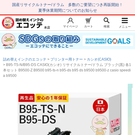
国産リサイクルトナー/ドラム 多数のご要望につき再販開始！
夏季休業期間についてのお知らせ
マイページ
カート
検索
メニュー
本店
新規会員登録
マイページ
トップページ
お気に入り
詰め替えインクのエコッテ
プリンター用トナー
カシオ(CASIO)
注文履歴
レビュー履歴
B95-TS-N/B95-DS CASIO(カシオ) リサイクルトナー/ドラム ブラック(黒) 各1
本セット B9500-Z B9500 b95-ts-n b95-ds b95 ds b9500 b9500-z casio speedi
はじめての方へ
a b9500
商品を探す
初心者用セット
キャノンインク
エプソンインク
ブラザーインク