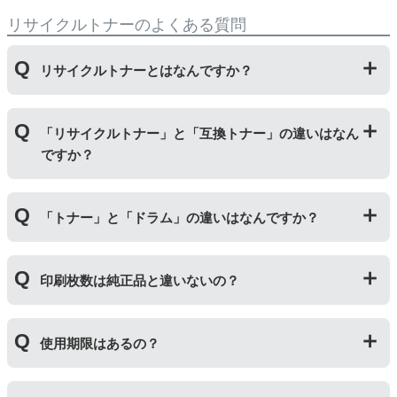
リサイクルトナーのよくある質問
リサイクルトナーとはなんですか？
使用済みの純正トナーカートリッジを回収し、再生工場
「リサイクルトナー」と「互換トナー」の違いはなん
にて洗浄やトナー(粉)充填をしたうえで、再度販売して
ですか？
いる商品です。
純正品に比べて、印刷代を節約することができます。
「リサイクルトナー」は使用済みの純正トナーカートリ
「トナー」と「ドラム」の違いはなんですか？
ッジを国内で1本づつ丁寧に製造しているため、比較的
不具合の起きにくい商品です。
「互換トナー」は純正品を模して製造された大量生産さ
「トナー」は印字するための粉(トナー)が入っているカ
れた商品のため、お求めやすい価格になっております。
印刷枚数は純正品と違いないの？
ートリッジのことです。「ドラム(感光体ユニット)」は
トナーを用紙に写すためのもので、トナーカートリッジ
の器にあたる部分になります。
純正品と同枚数印刷できるよう製造されています。
トナーとドラムはそれぞれ印字できる枚数が異なってい
使用期限はあるの？
一部型番は、純正品より多く印刷が可能なエコッテオリ
るため、トナーの残量がなくなったり、どちらかが寿命
ジナルの【特別増量版】もございます。
により使用できなくなった場合は、必ず分離してから新
当店では1年間の製品保証を設けております。また、リ