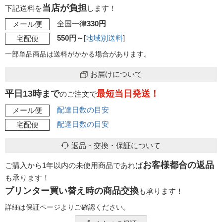
当店が負担
下記送料を
します！
全国一律
330円
メール便
550円～
[
地域別送料
]
宅配便
一部単品商品は送料がかかる場合があります。
お届けについて
平日13時まで
最短当日発送！
のご注文で
配達日数の目安
メール便
配達日数の目安
宅配便
返品・交換・保証について
お客様都合の返品
ご購入から1年以内の未使用商品であれば
も承ります！
プリンター買い替え時の商品交換
も承ります！
詳細は保証ページよりご確認ください。