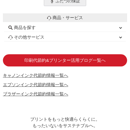
ふたつの保証
商品・サービス
商品を探す
初心者用セット
キャノンインク
エプソンインク
ブラザーインク
詰め替えインク
互換インクボトル
互換インクカートリッジ
再生インクカートリッジ
トナーカートリッジ
その他サービス
はじめての方へ
お客様の声
お店の紹介
ご利用ガイド
よくある質問
お問い合わせ
会員専用商品
説明書ダウンロード
印刷代節約&プリンター活用ブログ一覧へ
キャノンインク代節約情報一覧へ
エプソンインク代節約情報一覧へ
ブラザーインク代節約情報一覧へ
プリントをもっと快適らくらくに。
もったいないをサステナブルへ。