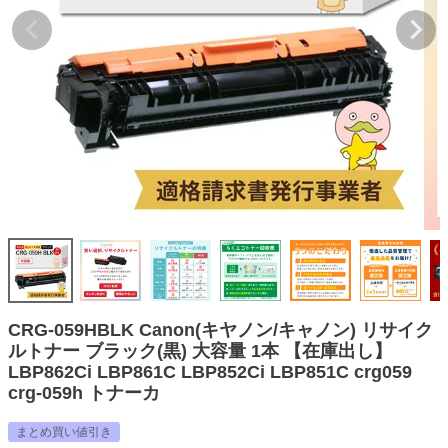
詰め替えインク
互換インクボトル
互換インクカートリッジ
再生インクカートリッジ
記事を探す
お客様の声
お店の紹介
ご利用ガイド
よくある質問
CRG-059HBLK Canon(キヤノン/キャノン) リサイク
お問い合わせ
ルトナー ブラック(黒) 大容量 1本 【在庫出し】
LBP862Ci LBP861C LBP852Ci LBP851C crg059
会員専用商品
crg-059h トナーカ
説明書ダウンロード
まとめ買い値引き