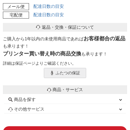
配達日数の目安
メール便
配達日数の目安
宅配便
返品・交換・保証について
お客様都合の返品
ご購入から1年以内の未使用商品であれば
も承ります！
プリンター買い替え時の商品交換
も承ります！
詳細は保証ページよりご確認ください。
ふたつの保証
商品・サービス
商品を探す
初心者用セット
キャノンインク
エプソンインク
ブラザーインク
詰め替えインク
互換インクボトル
互換インクカートリッジ
再生インクカートリッジ
トナーカートリッジ
その他サービス
はじめての方へ
お客様の声
お店の紹介
ご利用ガイド
よくある質問
お問い合わせ
会員専用商品
説明書ダウンロード