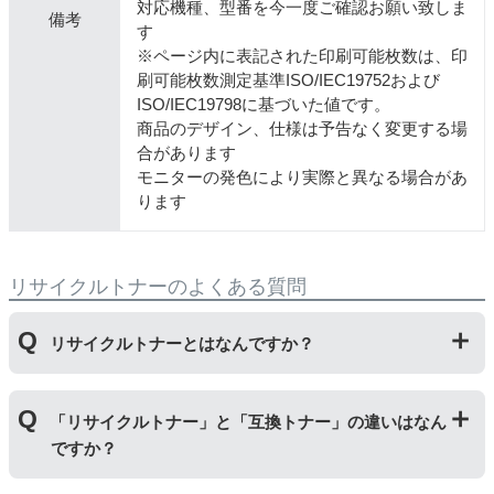
対応機種、型番を今一度ご確認お願い致しま
備考
す
※ページ内に表記された印刷可能枚数は、印
刷可能枚数測定基準ISO/IEC19752および
ISO/IEC19798に基づいた値です。
商品のデザイン、仕様は予告なく変更する場
合があります
モニターの発色により実際と異なる場合があ
ります
リサイクルトナーのよくある質問
リサイクルトナーとはなんですか？
使用済みの純正トナーカートリッジを回収し、再生工場
「リサイクルトナー」と「互換トナー」の違いはなん
にて洗浄やトナー(粉)充填をしたうえで、再度販売して
ですか？
いる商品です。
純正品に比べて、印刷代を節約することができます。