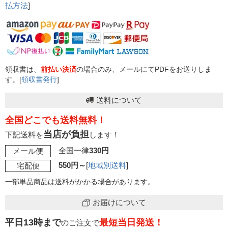
払方法
]
領収書は、
前払い決済
の場合のみ、メールにてPDFをお送りしま
す。[
領収書発行
]
送料について
全国どこでも送料無料！
当店が負担
下記送料を
します！
全国一律
330円
メール便
550円～
[
地域別送料
]
宅配便
一部単品商品は送料がかかる場合があります。
お届けについて
平日13時まで
最短当日発送！
のご注文で