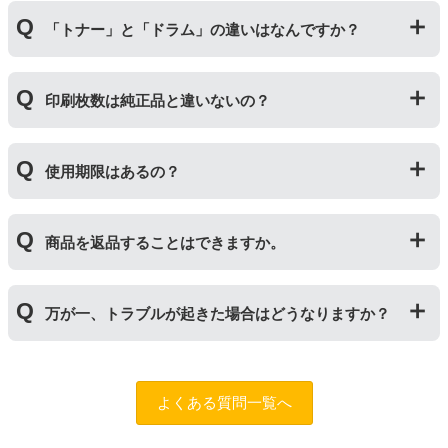
「リサイクルトナー」は使用済みの純正トナーカートリ
「トナー」と「ドラム」の違いはなんですか？
ッジを国内で1本づつ丁寧に製造しているため、比較的
不具合の起きにくい商品です。
「互換トナー」は純正品を模して製造された大量生産さ
「トナー」は印字するための粉(トナー)が入っているカ
れた商品のため、お求めやすい価格になっております。
印刷枚数は純正品と違いないの？
ートリッジのことです。「ドラム(感光体ユニット)」は
トナーを用紙に写すためのもので、トナーカートリッジ
の器にあたる部分になります。
純正品と同枚数印刷できるよう製造されています。
トナーとドラムはそれぞれ印字できる枚数が異なってい
使用期限はあるの？
一部型番は、純正品より多く印刷が可能なエコッテオリ
るため、トナーの残量がなくなったり、どちらかが寿命
ジナルの【特別増量版】もございます。
により使用できなくなった場合は、必ず分離してから新
当店では1年間の製品保証を設けております。また、リ
しいものに交換してください。
商品を返品することはできますか。
サイクルトナー/ドラムに限り、レビューをご投稿いただ
くことで保証期間が2年に延長されます。
保証期間の2年以内に使い切るようお願いいたします。
申し訳ありませんが、お客様都合のご返品は商品が未使
万が一、トラブルが起きた場合はどうなりますか？
用未開封の場合であっても対応することができません。
ご購入前に商品の型番などをよくご確認ください。な
お、商品の不具合等につきましては対応させていただき
まずは、サポートスタッフまでご相談をお願いいたしま
ますので、お手数ですが当店までお問い合わせくださ
す。
問合フォーム
よくある質問一覧へ
い。
また、「
ふたつの保証
」を設けておりますので、ご購入
商品とご使用プリンタ―についても保証の適用が可能で