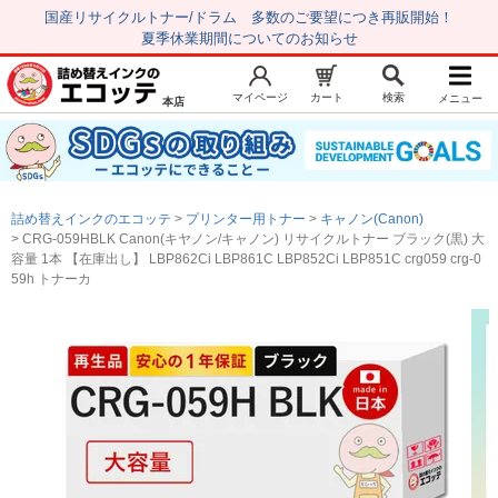
国産リサイクルトナー/ドラム 多数のご要望につき再販開始！
夏季休業期間についてのお知らせ
マイページ
カート
検索
メニュー
本店
新規会員登録
マイページ
トップページ
お気に入り
詰め替えインクのエコッテ
プリンター用トナー
キャノン(Canon)
注文履歴
レビュー履歴
CRG-059HBLK Canon(キヤノン/キャノン) リサイクルトナー ブラック(黒) 大
容量 1本 【在庫出し】 LBP862Ci LBP861C LBP852Ci LBP851C crg059 crg-0
はじめての方へ
59h トナーカ
商品を探す
初心者用セット
キャノンインク
エプソンインク
ブラザーインク