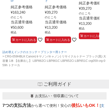
cr
ト
純正参考価格
純正参考価格
純正参考価格
¥
39,270
¥
163,240
¥
39,270
のところ
のところ
のところ
当店通常価格
当店通常価格
当店通常価格
¥
13,200
¥
50,600
¥
13,200
税込
税込
税込
カートに入れる
カートに入れる
カートに入れる
詰め替えインクのエコッテ
プリンター用トナー
CRG-059HBLK Canon(キヤノン/キャノン) リサイクルトナー ブラック(黒) 大
容量 1本 【在庫出し】 LBP862Ci LBP861C LBP852Ci LBP851C crg059 crg-0
59h トナーカ
ご利用ガイド
お支払い・領収書について
7つの支払方法
後払いもOK！
から選べて便利！安心の
[
支