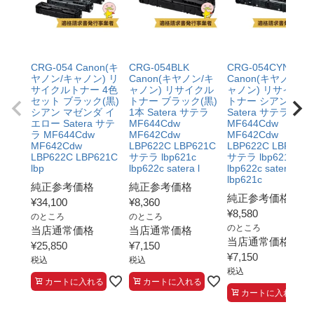
CRG-054 Canon(キ
CRG-054BLK
CRG-054CYN
ヤノン/キャノン) リ
Canon(キヤノン/キ
Canon(キヤノン/キ
サイクルトナー 4色
ャノン) リサイクル
ャノン) リサイクル
セット ブラック(黒)
トナー ブラック(黒)
トナー シアン 1本
シアン マゼンダ イ
1本 Satera サテラ
Satera サテラ
エロー Satera サテ
MF644Cdw
MF644Cdw
ラ MF644Cdw
MF642Cdw
MF642Cdw
MF642Cdw
LBP622C LBP621C
LBP622C LBP621C
LBP622C LBP621C
サテラ lbp621c
サテラ lbp621c
lbp
lbp622c satera l
lbp622c satera
lbp621c
純正参考価格
純正参考価格
純正参考価格
¥
34,100
¥
8,360
¥
8,580
のところ
のところ
のところ
当店通常価格
当店通常価格
当店通常価格
¥
25,850
¥
7,150
¥
7,150
税込
税込
税込
カートに入れる
カートに入れる
カートに入れる