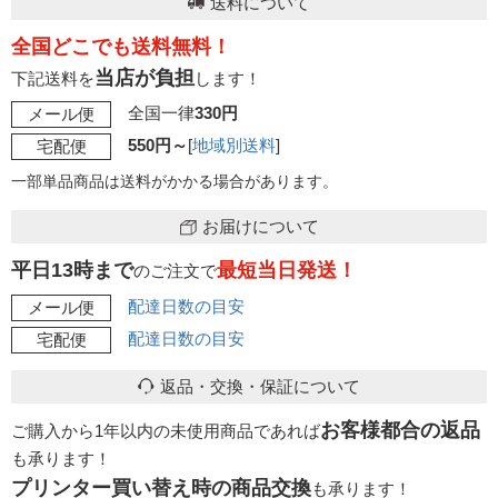
送料について
全国どこでも送料無料！
当店が負担
下記送料を
します！
全国一律
330円
メール便
550円～
[
地域別送料
]
宅配便
一部単品商品は送料がかかる場合があります。
お届けについて
平日13時まで
最短当日発送！
のご注文で
配達日数の目安
メール便
配達日数の目安
宅配便
返品・交換・保証について
お客様都合の返品
ご購入から1年以内の未使用商品であれば
も承ります！
プリンター買い替え時の商品交換
も承ります！