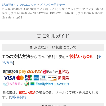
詰め替えインクのエコッテ
プリンター用トナー
CRG-054MAG Canon(キヤノン/キャノン) リサイクルトナー マゼンタ 1本 Sa
tera サテラ MF644Cdw MF642Cdw LBP622C LBP621C サテラ lbp621c lbp62
2c satera lbp62
ご利用ガイド
お支払い・領収書について
7つの支払方法
後払いもOK！
から選べて便利！安心の
[
支
払方法
]
領収書は、
前払い決済
の場合のみ、メールにてPDFをお送りしま
す。[
領収書発行
]