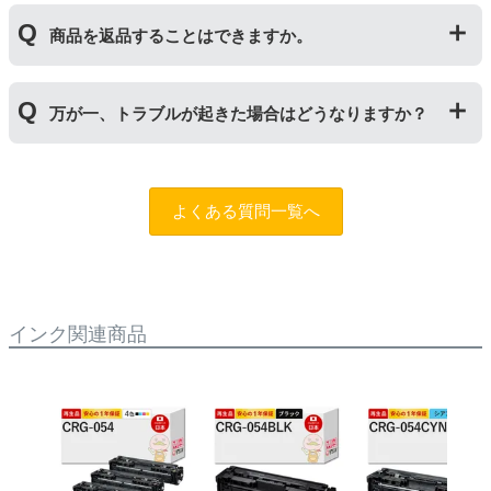
により使用できなくなった場合は、必ず分離してから新
当店では1年間の製品保証を設けております。また、リ
しいものに交換してください。
商品を返品することはできますか。
サイクルトナー/ドラムに限り、レビューをご投稿いただ
くことで保証期間が2年に延長されます。
保証期間の2年以内に使い切るようお願いいたします。
申し訳ありませんが、お客様都合のご返品は商品が未使
万が一、トラブルが起きた場合はどうなりますか？
用未開封の場合であっても対応することができません。
ご購入前に商品の型番などをよくご確認ください。な
お、商品の不具合等につきましては対応させていただき
まずは、サポートスタッフまでご相談をお願いいたしま
ますので、お手数ですが当店までお問い合わせくださ
す。
問合フォーム
よくある質問一覧へ
い。
また、「
ふたつの保証
」を設けておりますので、ご購入
商品とご使用プリンタ―についても保証の適用が可能で
す。
インク関連商品