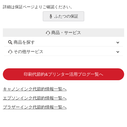
詳細は保証ページよりご確認ください。
ふたつの保証
商品・サービス
商品を探す
初心者用セット
キャノンインク
エプソンインク
ブラザーインク
詰め替えインク
互換インクボトル
互換インクカートリッジ
再生インクカートリッジ
トナーカートリッジ
その他サービス
はじめての方へ
お客様の声
お店の紹介
ご利用ガイド
よくある質問
お問い合わせ
会員専用商品
説明書ダウンロード
印刷代節約&プリンター活用ブログ一覧へ
キャノンインク代節約情報一覧へ
エプソンインク代節約情報一覧へ
ブラザーインク代節約情報一覧へ