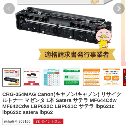
詰め替えインク
互換インクボトル
互換インクカートリッジ
再生インクカートリッジ
記事を探す
お客様の声
お店の紹介
ご利用ガイド
よくある質問
CRG-054MAG Canon(キヤノン/キャノン) リサイク
お問い合わせ
ルトナー マゼンタ 1本 Satera サテラ MF644Cdw
MF642Cdw LBP622C LBP621C サテラ lbp621c
会員専用商品
lbp622c satera lbp62
説明書ダウンロード
商品番号
803160
72
ポイント還元