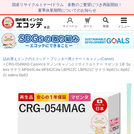
国産リサイクルトナー/ドラム 多数のご要望につき再販開始！
夏季休業期間についてのお知らせ
マイページ
カート
検索
メニュー
本店
新規会員登録
マイページ
トップページ
お気に入り
詰め替えインクのエコッテ
プリンター用トナー
キャノン(Canon)
注文履歴
レビュー履歴
CRG-054MAG Canon(キヤノン/キャノン) リサイクルトナー マゼンタ 1本 Sa
tera サテラ MF644Cdw MF642Cdw LBP622C LBP621C サテラ lbp621c lbp62
はじめての方へ
2c satera lbp62
商品を探す
初心者用セット
キャノンインク
エプソンインク
ブラザーインク