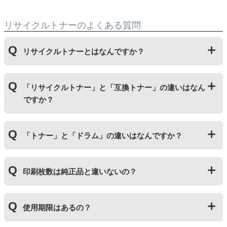
リサイクルトナーのよくある質問
リサイクルトナーとはなんですか？
使用済みの純正トナーカートリッジを回収し、再生工場
「リサイクルトナー」と「互換トナー」の違いはなん
にて洗浄やトナー(粉)充填をしたうえで、再度販売して
ですか？
いる商品です。
純正品に比べて、印刷代を節約することができます。
「リサイクルトナー」は使用済みの純正トナーカートリ
「トナー」と「ドラム」の違いはなんですか？
ッジを国内で1本づつ丁寧に製造しているため、比較的
不具合の起きにくい商品です。
「互換トナー」は純正品を模して製造された大量生産さ
「トナー」は印字するための粉(トナー)が入っているカ
れた商品のため、お求めやすい価格になっております。
印刷枚数は純正品と違いないの？
ートリッジのことです。「ドラム(感光体ユニット)」は
トナーを用紙に写すためのもので、トナーカートリッジ
の器にあたる部分になります。
純正品と同枚数印刷できるよう製造されています。
トナーとドラムはそれぞれ印字できる枚数が異なってい
使用期限はあるの？
一部型番は、純正品より多く印刷が可能なエコッテオリ
るため、トナーの残量がなくなったり、どちらかが寿命
ジナルの【特別増量版】もございます。