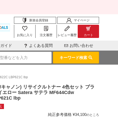
新規会員登録
マイページ
お気に入り
注文履歴
レビュー履歴
カート
用ガイド
よくある質問
お問い合わせ
キーワード検索
C LBP621C lbp
ヤノン/キャノン) リサイクルトナー 4色セット ブラ
エロー Satera サテラ MF644Cdw
621C lbp
元
純正参考価格
¥
34,100
のところ