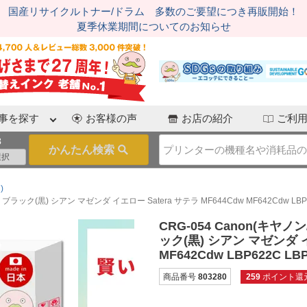
国産リサイクルトナー/ドラム 多数のご要望につき再販開始！
夏季休業期間についてのお知らせ
事を探す
お客様の声
お店の紹介
ご利
3
)
ク(黒) シアン マゼンダ イエロー Satera サテラ MF644Cdw MF642Cdw LBP622
CRG-054 Canon(キ
ック(黒) シアン マゼンダ イ
MF642Cdw LBP622C LBP
商品番号
803280
259
ポイント還