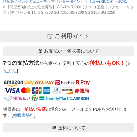
詰め替えインクのエコッテ
プリンター用インク
リコー(RICOH)
GC41
【同型番3点以上で注文可能】 GC41M RICOH(リコー) 互換インクカートリッ
ジ 顔料 マゼンタ 1個 SG 7200 SG 7100 SG 3200 SG 3100 SG 2250
ご利用ガイド
お支払い・領収書について
7つの支払方法
後払いもOK！
から選べて便利！安心の
[
支
払方法
]
領収書は、
前払い決済
の場合のみ、メールにてPDFをお送りしま
す。[
領収書発行
]
送料について