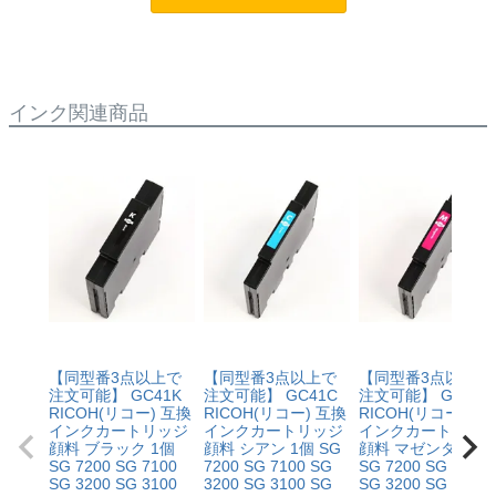
て改善する場合もありますので、まずは当店までご相談
ッフにご相談のうえでもトラブルが解決せず、プリンタ
をお願いいたします。
ーが修理対応となった場合。プリンター本体が保証期間
内にも関わらず修理費用が発生した場合、当店で補填す
【適用条件】
る制度です。※商品の不具合ではなく、プリンターの操
インク関連商品
・商品を返送する前に必ず当店までご連絡をいただきサ
作方法によって改善する場合もありますので、まずは当
ポートを受けていただくこと
店までご相談をお願いいたします。
・当店でご購入履歴が確認できる商品であること
・保証対象となる商品を当店指定の方法で返送いただく
【適用条件】
こと
・修理に出される前に、必ず当店へご連絡をいただくこ
・当店で定めた保証期間（ご購入日から1年間）を過ぎ
と。
る前に当店へご連絡をいただくこと
・プリンター本体が保証期間内であることを証明できる
・返品理由が「不要になったから」「注文を間違えた」
書類（保証書や領収書など）をご提示いただくこと。
等お客様都合ではないこと
・当店の商品が原因でプリンターが故障したことがわか
る書類（修理の明細書など）をご提示いただくこと。
・プリンターの廃インクエラーや廃トナーエラーによる
【同型番3点以上で
【同型番3点以上で
【同型番3点以上で
ものではないこと。
注文可能】 GC41K
注文可能】 GC41C
注文可能】 GC41M
・メーカーの出張修理を依頼されてないこと。
RICOH(リコー) 互換
RICOH(リコー) 互換
RICOH(リコー) 互
インクカートリッジ
インクカートリッジ
インクカートリッ
顔料 ブラック 1個
顔料 シアン 1個 SG
顔料 マゼンタ 1個
SG 7200 SG 7100
7200 SG 7100 SG
SG 7200 SG 7100
SG 3200 SG 3100
3200 SG 3100 SG
SG 3200 SG 3100