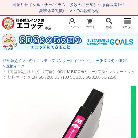
国産リサイクルトナー/ドラム 多数のご要望につき再販開始！
夏季休業期間についてのお知らせ
マイページ
カート
検索
メニュー
本店
新規会員登録
マイページ
トップページ
お気に入り
詰め替えインクのエコッテ
プリンター用インク
リコー(RICOH)
GC41
注文履歴
レビュー履歴
互換インク
【同型番3点以上で注文可能】 GC41M RICOH(リコー) 互換インクカートリッ
はじめての方へ
ジ 顔料 マゼンタ 1個 SG 7200 SG 7100 SG 3200 SG 3100 SG 2250
商品を探す
初心者用セット
キャノンインク
エプソンインク
ブラザーインク