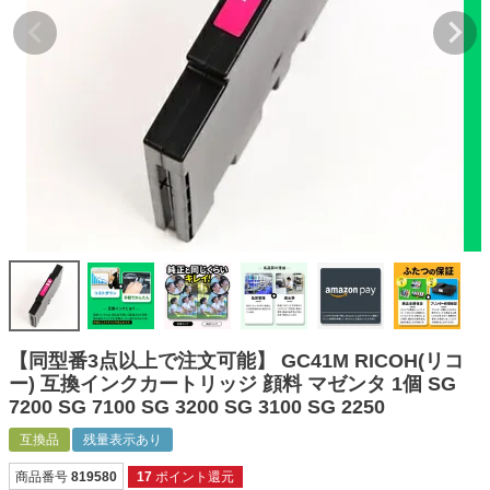
詰め替えインク
互換インクボトル
互換インクカートリッジ
再生インクカートリッジ
記事を探す
お客様の声
お店の紹介
ご利用ガイド
よくある質問
【同型番3点以上で注文可能】 GC41M RICOH(リコ
お問い合わせ
ー) 互換インクカートリッジ 顔料 マゼンタ 1個 SG
7200 SG 7100 SG 3200 SG 3100 SG 2250
会員専用商品
互換品
残量表示あり
説明書ダウンロード
商品番号
819580
17
ポイント還元