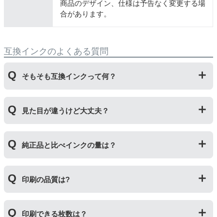
商品のデザイン、仕様は予告なく変更する場
合があります。
互換インクのよくある質問
そもそも互換インクって何？
プリンターメーカーではない第三のメーカーが製造して
見た目が違うけど大丈夫？
いる互換品です。サードパーティ製や社外品などとも言
われます。開発コストが低いため純正品よりも安価でご
利用いただくことができます。
プリンターメーカーではない第三のメーカーが製造して
純正品と比べインクの量は？
いる互換品です。プリンターに適合するように作られて
いますが、一部特許回避を目的に形状をあえて変更して
いる場合もございます。使用には問題ございませんので
互換インクカートリッジには純正品と同量かそれ以上の
ご安心ください。
印刷の品質は?
インク量が入っており、純正インクと同等量の印刷がで
きます。（インクが純正品より多く入っていても、必ず
しも純正より印刷数量が多くなるわけではありませ
印刷の品質は「純正品 > 詰め替えインク > 互換インク」
ん。）
印刷できる枚数は？
の順です。