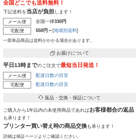
全国どこでも送料無料！
当店が負担
下記送料を
します！
全国一律
330円
メール便
550円～
[
地域別送料
]
宅配便
一部単品商品は送料がかかる場合があります。
お届けについて
平日13時まで
最短当日発送！
のご注文で
配達日数の目安
メール便
配達日数の目安
宅配便
返品・交換・保証について
お客様都合の返品
ご購入から1年以内の未使用商品であれば
も承ります！
プリンター買い替え時の商品交換
も承ります！
詳細は保証ページよりご確認ください。