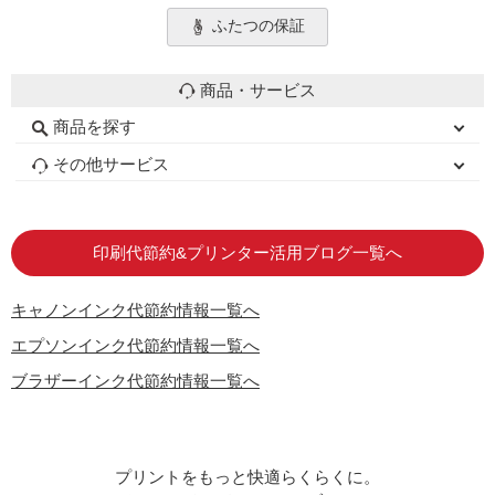
ふたつの保証
商品・サービス
商品を探す
初心者用セット
キャノンインク
エプソンインク
ブラザーインク
詰め替えインク
互換インクボトル
互換インクカートリッジ
再生インクカートリッジ
トナーカートリッジ
その他サービス
はじめての方へ
お客様の声
お店の紹介
ご利用ガイド
よくある質問
お問い合わせ
会員専用商品
説明書ダウンロード
印刷代節約&プリンター活用ブログ一覧へ
キャノンインク代節約情報一覧へ
エプソンインク代節約情報一覧へ
ブラザーインク代節約情報一覧へ
プリントをもっと快適らくらくに。