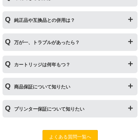
その他にも純正品、詰め替えインク、互換インクを比較
互換インクカートリッジには純正品と同量かそれ以上の
したブログ記事がございますのでよろしければご覧くだ
純正品や互換品との併用は？
インク量が入っており、純正インクと同等量の印刷がで
さい。
きます。（インクが純正品より多く入っていても、必ず
純正インク・互換インク・詰め替えインクの違い【まと
しも純正より印刷数量が多くなるわけではありませ
純正品や当店の詰め替えインクを使ったカートリッジと
め】
ん。）印刷枚数についてはご使用環境により大きく左右
万が一、トラブルがあったら？
併用してご使用いただけます。（例：よく使うブラック
されますので枚数保証等はしておりません。
は互換インク、他の色は純正インクを使う等）ただし、
他社製品の詰め替えインクやインクカートリッジとの併
万が一トラブルが発生した際は、サポートスタッフまで
用おいては、当店でテストしておりません。万が一動作
カートリッジは何年もつ？
ご相談ください。また互換インクカートリッジには「
ふ
不良が発生した場合は保証対象外となりますのでご注意
たつの保証
」を設けております。商品はご購入から１年
ください。
以内、ご使用プリンタ―についてもプリンターご購入か
使用期限は設けてはおりませんが、商品保証はご購入か
ら１年以内であれば保証の適用が可能です。
商品保証について知りたい
ら１年間とさせていただいておりますので、可能な限り
保証期間内に使い切っていただくようお願いいたしま
す。また、保管の際は直射日光の当たらない冷暗所での
商品保証
について
保管をお願いいたします。
プリンター保証について知りたい
保証期間：ご購入日から１年間
トラブルが発生した際、サポートスタッフにご相談のう
えでもトラブルが解決しない場合、商品の交換や全額返
プリンター本体保証
について
品返金を承る制度です。
保証期間：プリンター本体ご購入日から１年間
よくある質問一覧へ
※商品の不具合ではなく、プリンターの操作方法によっ
当店のインクが原因でトラブルが発生し、サポートスタ