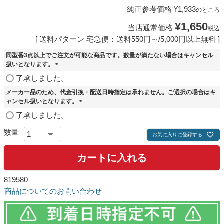
純正参考価格
¥
1,933
のところ
¥
1,650
当店通常価格
税込
送料パターン
宅急便：送料550円～/5,000円以上無料
同型番3点以上でご注文が可能な商品です。数量が満たない場合はキャンセル
扱いとなります。
(
了承しました。
必
メーカー品のため、代金引換・配送日時指定は承れません。ご選択の場合はキ
須
ャンセル扱いとなります。
)
(
了承しました。
必
須
お気に入りに登録する
)
カートに入れる
819580
商品についてのお問い合わせ