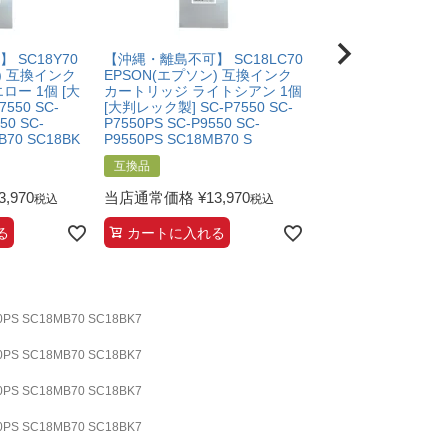
SC18Y70
【沖縄・離島不可】 SC18LC70
【沖縄・離島不可】
) 互換インク
EPSON(エプソン) 互換インク
SC18VLM70 EPS
ロー 1個 [大
カートリッジ ライトシアン 1個
互換インクカートリ
550 SC-
[大判レック製] SC-P7550 SC-
ドライトマゼンタ 1
50 SC-
P7550PS SC-P9550 SC-
ック製] SC-P7550 S
B70 SC18BK
P9550PS SC18MB70 S
P7550PS SC-P9550
P9550PS
互換品
互換品
3,970
当店通常価格
¥
13,970
税込
税込
当店通常価格
¥
13,
る
カートに入れる
カートに入れる
S SC18MB70 SC18BK7
S SC18MB70 SC18BK7
S SC18MB70 SC18BK7
S SC18MB70 SC18BK7