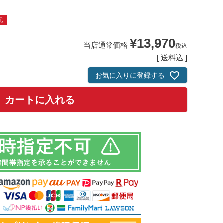
元
¥
13,970
当店通常価格
税込
送料込
お気に入りに登録する
カートに入れる