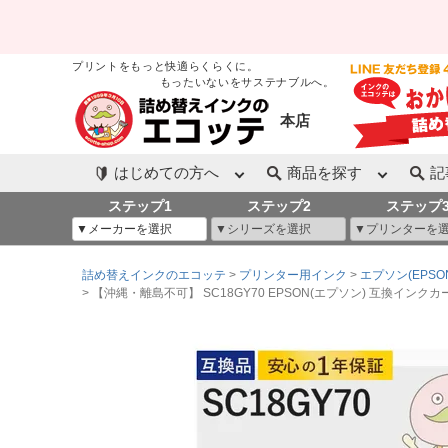
プリントをもっと快適らくらくに。
もったいないをサステナブルへ。
本店
はじめての方へ
商品を探す
記
ステップ1
ステップ2
ステップ
詰め替えインクのエコッテ
プリンター用インク
エプソン(EPSO
【沖縄・離島不可】 SC18GY70 EPSON(エプソン) 互換インクカートリッジ 