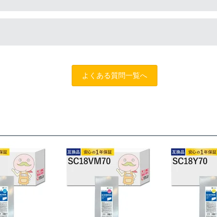
談のうえでもトラブルが解決しない場合、商品の交換や全額返品
によって改善する場合もありますので、まずは当店までご相談を
よくある質問一覧へ
トスタッフにご相談のうえでもトラブルが解決せず、プリンター
だきサポートを受けていただくこと
する制度です。※商品の不具合ではなく、プリンターの操作方法
ただくこと
を過ぎる前に当店へご連絡をいただくこと
えた」等お客様都合ではないこと
だくこと。
できる書類（保証書や領収書など）をご提示いただくこと。
がわかる書類（修理の明細書など）をご提示いただくこと。
によるものではないこと。