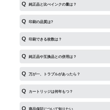
純正品と比べインクの量は？
場合もございます。使用には問題ございませんの
互換インクカートリッジには純正品と同量かそれ
印刷の品質は?
純正より印刷数量が多くなるわけではありません
印刷の品質は「純正品 > 詰め替えインク > 互
印刷できる枚数は？
その他にも純正品、詰め替えインク、互換インク
純正インク・互換インク・詰め替えインクの違い
互換インクカートリッジには純正品と同量かそれ
純正品や互換品との併用は？
純正より印刷数量が多くなるわけではありません
純正品や当店の詰め替えインクを使ったカートリ
万が一、トラブルがあったら？
製品の詰め替えインクやインクカートリッジとの
い。
万が一トラブルが発生した際は、サポートスタッ
カートリッジは何年もつ？
内、ご使用プリンタ―についてもプリンターご購
使用期限は設けてはおりませんが、商品保証はご
商品保証について知りたい
た、保管の際は直射日光の当たらない冷暗所での