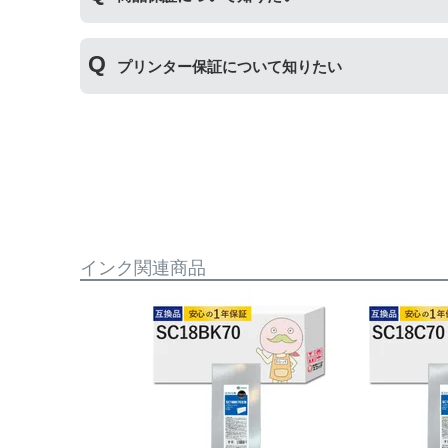
商品保証
について
プリンター保証について知りたい
保証期間：ご購入日から１年間
トラブルが発生した際、サポートスタッフにご相
※商品の不具合ではなく、プリンターの操作方法
プリンター本体保証
について
保証期間：プリンター本体ご購入日から１年間
【適用条件】
当店のインクが原因でトラブルが発生し、サポー
・商品を返送する前に必ず当店までご連絡をいた
も関わらず修理費用が発生した場合、当店で補填
・当店でご購入履歴が確認できる商品であること
相談をお願いいたします。
・保証対象となる商品を当店指定の方法で返送い
・当店で定めた保証期間（ご購入日から1年間）
【適用条件】
インク関連商品
・返品理由が「不要になったから」「注文を間違
・修理に出される前に、必ず当店へご連絡をいた
・プリンター本体が保証期間内であることを証明
・当店の商品が原因でプリンターが故障したこと
・プリンターの廃インクエラーや廃トナーエラー
・メーカーの出張修理を依頼されてないこと。