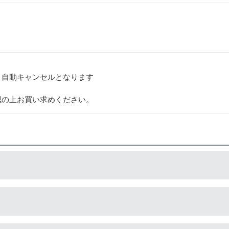
、自動キャンセルとなります
認の上お買い求めください。
造している互換品です。サードパーティ製や社外品などとも言わ
造している互換品です。プリンターに適合するように作られてい