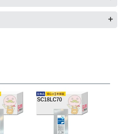
返金を承る制度です。
お願いいたします。
が修理対応となった場合。プリンター本体が保証期間内に
によって改善する場合もありますので、まずは当店までご