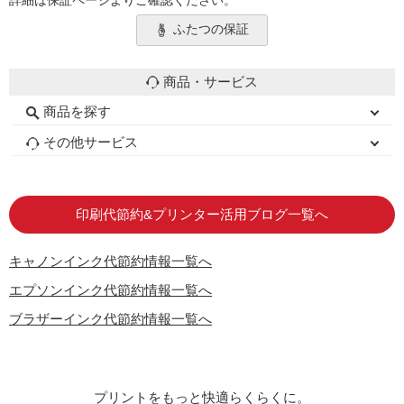
詳細は保証ページよりご確認ください。
ふたつの保証
商品・サービス
商品を探す
初心者用セット
キャノンインク
エプソンインク
ブラザーインク
詰め替えインク
互換インクボトル
互換インクカートリッジ
再生インクカートリッジ
トナーカートリッジ
その他サービス
はじめての方へ
お客様の声
お店の紹介
ご利用ガイド
よくある質問
お問い合わせ
会員専用商品
説明書ダウンロード
印刷代節約&プリンター活用ブログ一覧へ
キャノンインク代節約情報一覧へ
エプソンインク代節約情報一覧へ
ブラザーインク代節約情報一覧へ
プリントをもっと快適らくらくに。