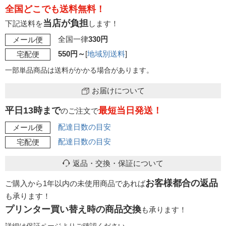
全国どこでも送料無料！
当店が負担
下記送料を
します！
全国一律
330円
メール便
550円～
[
地域別送料
]
宅配便
一部単品商品は送料がかかる場合があります。
お届けについて
平日13時まで
最短当日発送！
のご注文で
配達日数の目安
メール便
配達日数の目安
宅配便
返品・交換・保証について
お客様都合の返品
ご購入から1年以内の未使用商品であれば
も承ります！
プリンター買い替え時の商品交換
も承ります！