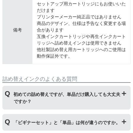
セットアップ用カートリッジにもお使いいた
だけます
プリンターメーカー純正品ではありません
商品のデザイン、仕様は予告なく変更する場
備考
合があります
互換インクカートリッジや再生インクカート
リッジへ詰め替えインクは使用できません
他社製詰め替え用カートリッジへのご使用は
動作保証外です。
詰め替えインクのよくある質問
初めての詰め替えですが、単品だけ購入しても大丈夫
ですか？
初めて詰め替えインクをご使用する方はビギナーセット
「ビギナーセット」と「単品」は何が違うのですか。
をご購入ください。ビギナーセットには説明書を同封し
ておりますのでご覧いただき、正しく作業を行ってくだ