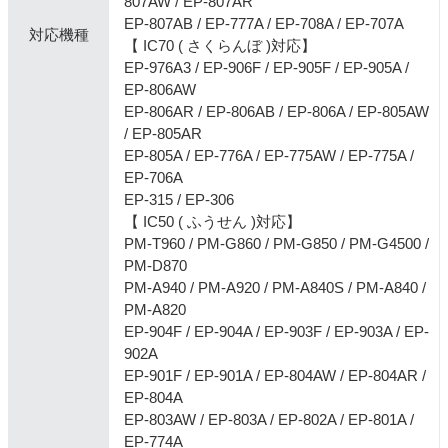
807AW / EP-807AR
EP-807AB / EP-777A / EP-708A / EP-707A
対応機種
【 IC70 ( さくらんぼ )対応】
EP-976A3 / EP-906F / EP-905F / EP-905A /
EP-806AW
EP-806AR / EP-806AB / EP-806A / EP-805AW
/ EP-805AR
EP-805A / EP-776A / EP-775AW / EP-775A /
EP-706A
EP-315 / EP-306
【 IC50 ( ふうせん )対応】
PM-T960 / PM-G860 / PM-G850 / PM-G4500 /
PM-D870
PM-A940 / PM-A920 / PM-A840S / PM-A840 /
PM-A820
EP-904F / EP-904A / EP-903F / EP-903A / EP-
902A
EP-901F / EP-901A / EP-804AW / EP-804AR /
EP-804A
EP-803AW / EP-803A / EP-802A / EP-801A /
EP-774A