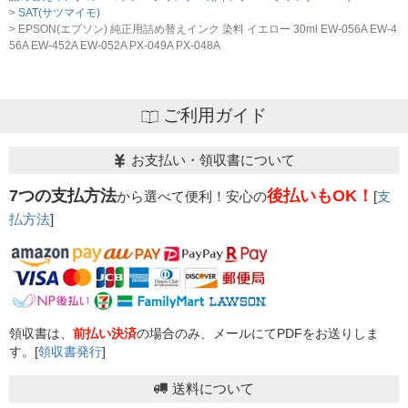
SAT(サツマイモ)
EPSON(エプソン) 純正用詰め替えインク 染料 イエロー 30ml EW-056A EW-4
56A EW-452A EW-052A PX-049A PX-048A
ご利用ガイド
お支払い・領収書について
7つの支払方法
後払いもOK！
から選べて便利！安心の
[
支
払方法
]
領収書は、
前払い決済
の場合のみ、メールにてPDFをお送りしま
す。[
領収書発行
]
送料について