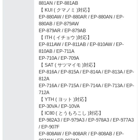
881AN / EP-881AB
【 KUI ( クマノミ )対応】
EP-880AW / EP-880AR / EP-880AN / EP-
880AB / EP-879AW
EP-879AR / EP-879AB
【 ITH ( イチョウ )対応】
EP-811AW / EP-811AB / EP-810AW / EP-
810AB / EP-711A
EP-710A / EP-709A
【 SAT ( サツマイモ )対応】
EP-816A / EP-815A / EP-814A / EP-813A / EP-
812A
EP-716A / EP-715A / EP-714A / EP-713A / EP-
712A
【 YTH ( ヨット )対応】
EP-30VA / EP-10VA
【 IC80 ( とうもろこし )対応】
EP-982A3 / EP-979A3 / EP-978A3 / EP-977A3
/ EP-907F
EP-808AW / EP-808AR / EP-808AB / EP-