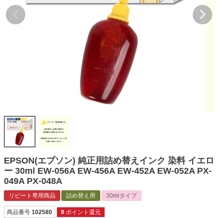
詰め替えインク
互換インクボトル
互換インクカートリッジ
再生インクカートリッジ
記事を探す
お客様の声
お店の紹介
ご利用ガイド
よくある質問
EPSON(エプソン) 純正用詰め替えインク 染料 イエロ
お問い合わせ
ー 30ml EW-056A EW-456A EW-452A EW-052A PX-
049A PX-048A
会員専用商品
リピート専用商品
詰め替え用
30mlタイプ
説明書ダウンロード
商品番号
102580
9
ポイント還元