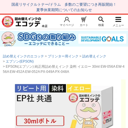
国産リサイクルトナー/ドラム 多数のご要望につき再販開始！
夏季休業期間についてのお知らせ
マイページ
カート
検索
メニュー
本店
新規会員登録
マイページ
トップページ
お気に入り
詰め替えインクのエコッテ
プリンター用インク
詰め替えインク
注文履歴
レビュー履歴
エプソン(EPSON)
EPSON(エプソン) 純正用詰め替えインク 染料 イエロー 30ml EW-056A EW-4
はじめての方へ
56A EW-452A EW-052A PX-049A PX-048A
商品を探す
初心者用セット
キャノンインク
エプソンインク
ブラザーインク