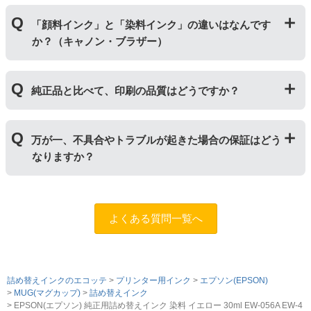
さい。
単品商品には、詰め替えに必要な道具や説明書な
「ビギナーセット」には説明書や作業に必要な道具が付
どが入っておりません。
「顔料インク」と「染料インク」の違いはなんです
いています。「単品」には説明書や道具が付いておりま
か？（キャノン・ブラザー）
せんので、リピーター様向けに販売しております。
｢顔料インク」はインクの粒子を紙の表面にのせ定着さ
純正品と比べて、印刷の品質はどうですか？
せます。紫外線に強いため色の劣化が少なく、耐水性に
優れているため印字のにじみが少ないのが特徴です。
「染料インク」はインクが紙の繊維質に浸透して発色し
普段使いの印刷物であれば問題ない品質です。ただし、
ます。インクを重ね合わせて細かく色合いを表現でき、
万が一、不具合やトラブルが起きた場合の保証はどう
写真やディスク(CDやDVD)など光沢のある用紙への印刷
発色の良い鮮やかな仕上がりになるため、写真印刷に向
なりますか？
は色味が異なる場合がありますのでご注意ください。ま
いています。詳しくは
こちらのページ
をご確認くださ
た、純正品と比べると色あせや劣化が進みやすいため、
い。
長期保存を目的とした写真や大事な書類を印刷する際は
まずはサポートスタッフまでご相談をお願いいたしま
ご注意ください。
す。（
問合フォーム
）また、「
ふたつの保証
」を設けて
よくある質問一覧へ
おりますので、ご購入商品とご使用プリンタ―について
も保証の適用が可能です。
詰め替えインクのエコッテ
プリンター用インク
エプソン(EPSON)
MUG(マグカップ)
詰め替えインク
EPSON(エプソン) 純正用詰め替えインク 染料 イエロー 30ml EW-056A EW-4