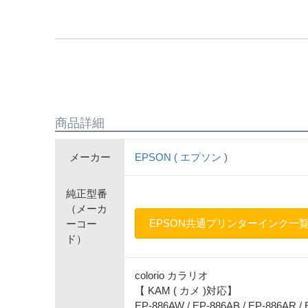
商品詳細
メーカー
EPSON ( エプソン )
純正型番
（メーカ
EPSON共通プリンターインク一
ーコー
ド）
colorio カラリオ
【 KAM ( カメ )対応】
EP-886AW / EP-886AB / EP-886AR /