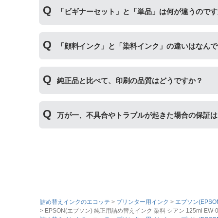
初めて詰め替えインクをご使用する方はビギナー
「ビギナーセット」と「単品」は何が違うのです
い。
単品商品には、詰め替えに必要な道具や説明
「ビギナーセット」には説明書や作業に必要な道
「顔料インク」と「染料インク」の違いはなんで
｢顔料インク」はインクの粒子を紙の表面にのせ
純正品と比べて、印刷の品質はどうですか？
インク」はインクが紙の繊維質に浸透して発色し
す。詳しくは
こちらのページ
をご確認ください。
普段使いの印刷物であれば問題ない品質です。た
万が一、不具合やトラブルが起きた場合の保証は
た、純正品と比べると色あせや劣化が進みやすい
まずはサポートスタッフまでご相談をお願いいた
の適用が可能です。
詰め替えインクのエコッテ
プリンター用インク
エプソン(EPSO
EPSON(エプソン) 純正用詰め替えインク 染料 シアン 125ml EW-056A E