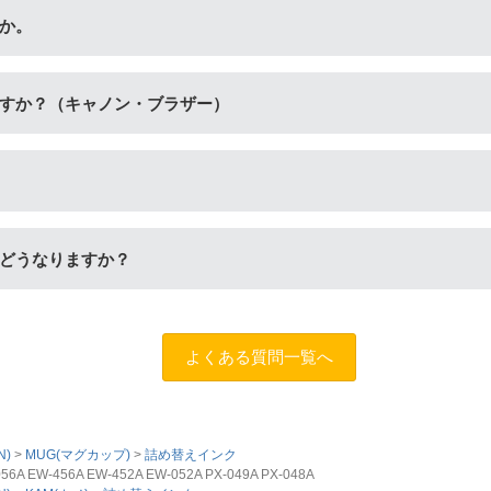
セットをご購入ください。ビギナーセットには説明書を同封して
か。
書などが入っておりません。
具が付いています。「単品」には説明書や道具が付いておりませ
すか？（キャノン・ブラザー）
定着させます。紫外線に強いため色の劣化が少なく、耐水性に優れ
ます。インクを重ね合わせて細かく色合いを表現でき、発色の良
だし、写真やディスク(CDやDVD)など光沢のある用紙への印刷
どうなりますか？
ため、長期保存を目的とした写真や大事な書類を印刷する際はご
します。（
問合フォーム
）また、「
ふたつの保証
」を設けており
よくある質問一覧へ
N)
MUG(マグカップ)
詰め替えインク
W-456A EW-452A EW-052A PX-049A PX-048A