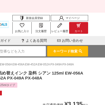
新規会員登録
マイページ
お気に入り
注文履歴
レビュー履歴
カート
用ガイド
よくある質問
お問い合わせ
キーワード検索
A EW-456A EW-452A EW-052A PX-049A PX-048A
め替えインク 染料 シアン 125ml EW-056A
2A PX-049A PX-048A
125mlタイプ
¥
3,135
当店通常価格