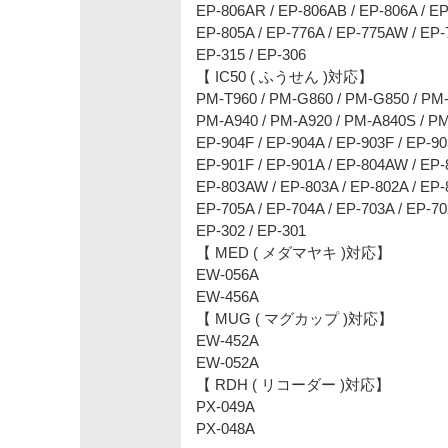
EP-806AR / EP-806AB / EP-806A / E
EP-805A / EP-776A / EP-775AW / EP-
EP-315 / EP-306
【 IC50 ( ふうせん )対応】
PM-T960 / PM-G860 / PM-G850 / PM
PM-A940 / PM-A920 / PM-A840S / P
EP-904F / EP-904A / EP-903F / EP-9
EP-901F / EP-901A / EP-804AW / EP
EP-803AW / EP-803A / EP-802A / EP-
EP-705A / EP-704A / EP-703A / EP-70
EP-302 / EP-301
【 MED ( メダマヤキ )対応】
EW-056A
EW-456A
【 MUG ( マグカップ )対応】
EW-452A
EW-052A
【 RDH ( リコーダー )対応】
PX-049A
PX-048A