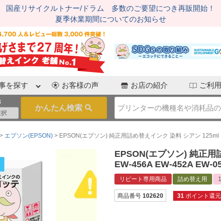
国産リサイクルトナー/ドラム 多数のご要望につき再販開始！
夏季休業期間についてのお知らせ
事を探す
お客様の声
お店の紹介
ご利
3
エプソン(EPSON)
EPSON(エプソン) 純正用詰め替えインク 染料 シアン 125ml EW-056
EPSON(エプソン) 純正用詰
EW-456A EW-452A EW-05
リピート専用商品
詰め替え用
商品番号
102620
31
ポイント還元