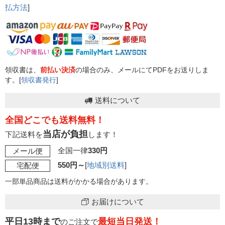
払方法
]
領収書は、
前払い決済
の場合のみ、メールにてPDFをお送りしま
す。[
領収書発行
]
送料について
全国どこでも送料無料！
当店が負担
下記送料を
します！
全国一律
330円
メール便
550円～
[
地域別送料
]
宅配便
一部単品商品は送料がかかる場合があります。
お届けについて
平日13時まで
最短当日発送！
のご注文で