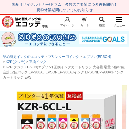
国産リサイクルトナー/ドラム 多数のご要望につき再販開始！
夏季休業期間についてのお知らせ
マイページ
カート
検索
メニュー
本店
新規会員登録
マイページ
トップページ
お気に入り
詰め替えインクのエコッテ
プリンター用インク
エプソン(EPSON)
注文履歴
レビュー履歴
KZR(クジラ)
互換インク
KZR クジラ EPSON(エプソン) 互換インクカートリッジ 大容量 増量 6色×2組
はじめての方へ
合計12個パック EP-988A3 EPSONEP-988A3インク EPSONEP-988A3インク
カートリッジ EPS
商品を探す
初心者用セット
キャノンインク
エプソンインク
ブラザーインク