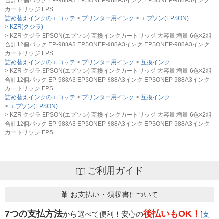
合計12個パック EP-988A3 EPSONEP-988A3インク EPSONEP-988A3インク
ポートを受けていただくこと
店までご相談をお願いいたします。
カートリッジ EPS
・当店でご購入履歴が確認できる商品であること
詰め替えインクのエコッテ
プリンター用インク
エプソン(EPSON)
・保証対象となる商品を当店指定の方法で返送いただく
KZR(クジラ)
【適用条件】
KZR クジラ EPSON(エプソン) 互換インクカートリッジ 大容量 増量 6色×2組
こと
・修理に出される前に、必ず当店へご連絡をいただくこ
合計12個パック EP-988A3 EPSONEP-988A3インク EPSONEP-988A3インク
・当店で定めた保証期間（ご購入日から1年間）を過ぎ
と。
カートリッジ EPS
る前に当店へご連絡をいただくこと
・プリンター本体が保証期間内であることを証明できる
詰め替えインクのエコッテ
プリンター用インク
互換インク
・返品理由が「不要になったから」「注文を間違えた」
KZR クジラ EPSON(エプソン) 互換インクカートリッジ 大容量 増量 6色×2組
書類（保証書や領収書など）をご提示いただくこと。
合計12個パック EP-988A3 EPSONEP-988A3インク EPSONEP-988A3インク
等お客様都合ではないこと
・当店の商品が原因でプリンターが故障したことがわか
カートリッジ EPS
る書類（修理の明細書など）をご提示いただくこと。
詰め替えインクのエコッテ
プリンター用インク
互換インク
・プリンターの廃インクエラーや廃トナーエラーによる
エプソン(EPSON)
ものではないこと。
KZR クジラ EPSON(エプソン) 互換インクカートリッジ 大容量 増量 6色×2組
合計12個パック EP-988A3 EPSONEP-988A3インク EPSONEP-988A3インク
・メーカーの出張修理を依頼されてないこと。
カートリッジ EPS
ご利用ガイド
お支払い・領収書について
7つの支払方法
後払いもOK！
から選べて便利！安心の
[
支