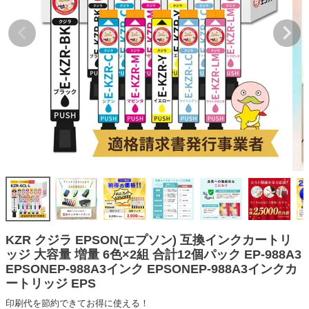
詰め替えインク
互換インクボトル
互換インクカートリッジ
再生インクカートリッジ
記事を探す
お客様の声
お店の紹介
ご利用ガイド
よくある質問
お問い合わせ
KZR クジラ EPSON(エプソン) 互換インクカートリ
ッジ 大容量 増量 6色×2組 合計12個パック EP-988A3
会員専用商品
EPSONEP-988A3インク EPSONEP-988A3インクカ
ートリッジ EPS
説明書ダウンロード
印刷代を節約できてお得に使える！