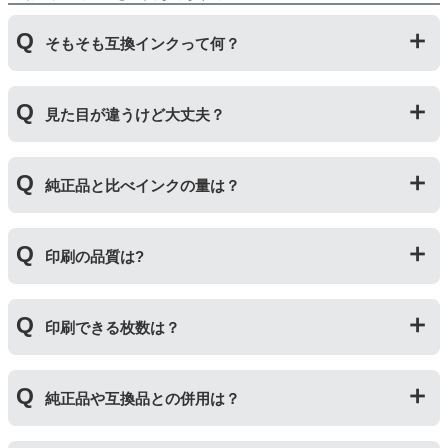
そもそも互換インクって何？
プリンターメーカーではない第三のメーカーが製造して
見た目が違うけど大丈夫？
いる互換品です。サードパーティ製や社外品などとも言
われます。開発コストが低いため純正品よりも安価でご
利用いただくことができます。
プリンターメーカーではない第三のメーカーが製造して
純正品と比べインクの量は？
いる互換品です。プリンターに適合するように作られて
いますが、一部特許回避を目的に形状をあえて変更して
いる場合もございます。使用には問題ございませんので
互換インクカートリッジには純正品と同量かそれ以上の
ご安心ください。
印刷の品質は?
インク量が入っており、純正インクと同等量の印刷がで
きます。（インクが純正品より多く入っていても、必ず
しも純正より印刷数量が多くなるわけではありませ
印刷の品質は「純正品 > 詰め替えインク > 互換インク」
ん。）
印刷できる枚数は？
の順です。
その他にも純正品、詰め替えインク、互換インクを比較
互換インクカートリッジには純正品と同量かそれ以上の
したブログ記事がございますのでよろしければご覧くだ
純正品や互換品との併用は？
インク量が入っており、純正インクと同等量の印刷がで
さい。
きます。（インクが純正品より多く入っていても、必ず
純正インク・互換インク・詰め替えインクの違い【まと
しも純正より印刷数量が多くなるわけではありませ