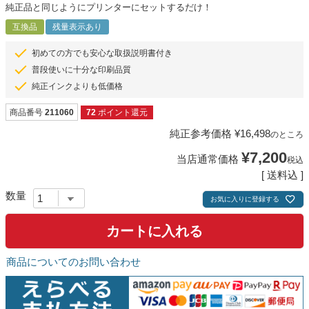
純正品と同じようにプリンターにセットするだけ！
互換品
残量表示あり
初めての方でも安心な取扱説明書付き
普段使いに十分な印刷品質
純正インクよりも低価格
商品番号
211060
72
ポイント還元
純正参考価格
¥
16,498
のところ
¥
7,200
当店通常価格
税込
送料込
お気に入りに登録する
カートに入れる
商品についてのお問い合わせ