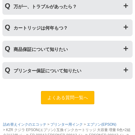
純正品や当店の詰め替えインクを使ったカートリッジと
め】
ん。）印刷枚数についてはご使用環境により大きく左右
万が一、トラブルがあったら？
併用してご使用いただけます。（例：よく使うブラック
されますので枚数保証等はしておりません。
は互換インク、他の色は純正インクを使う等）ただし、
他社製品の詰め替えインクやインクカートリッジとの併
万が一トラブルが発生した際は、サポートスタッフまで
用おいては、当店でテストしておりません。万が一動作
カートリッジは何年もつ？
ご相談ください。また互換インクカートリッジには「
ふ
不良が発生した場合は保証対象外となりますのでご注意
たつの保証
」を設けております。商品はご購入から１年
ください。
以内、ご使用プリンタ―についてもプリンターご購入か
使用期限は設けてはおりませんが、商品保証はご購入か
ら１年以内であれば保証の適用が可能です。
商品保証について知りたい
ら１年間とさせていただいておりますので、可能な限り
保証期間内に使い切っていただくようお願いいたしま
す。また、保管の際は直射日光の当たらない冷暗所での
商品保証
について
保管をお願いいたします。
プリンター保証について知りたい
保証期間：ご購入日から１年間
トラブルが発生した際、サポートスタッフにご相談のう
えでもトラブルが解決しない場合、商品の交換や全額返
プリンター本体保証
について
品返金を承る制度です。
保証期間：プリンター本体ご購入日から１年間
よくある質問一覧へ
※商品の不具合ではなく、プリンターの操作方法によっ
当店のインクが原因でトラブルが発生し、サポートスタ
て改善する場合もありますので、まずは当店までご相談
ッフにご相談のうえでもトラブルが解決せず、プリンタ
をお願いいたします。
ーが修理対応となった場合。プリンター本体が保証期間
内にも関わらず修理費用が発生した場合、当店で補填す
詰め替えインクのエコッテ
【適用条件】
プリンター用インク
エプソン(EPSON)
る制度です。※商品の不具合ではなく、プリンターの操
KZR クジラ EPSON(エプソン) 互換インクカートリッジ 大容量 増量 6色×2組
・商品を返送する前に必ず当店までご連絡をいただきサ
作方法によって改善する場合もありますので、まずは当