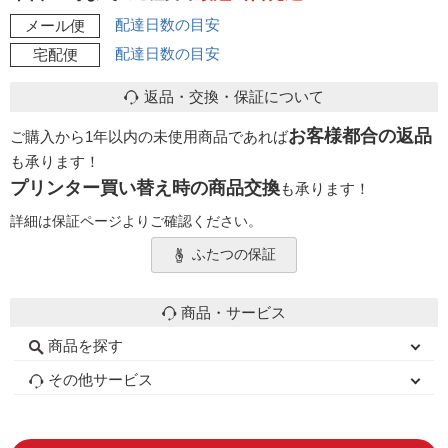
配達日数の目安
メール便
配達日数の目安
宅配便
返品・交換・保証について
お客様都合の返品
ご購入から1年以内の未使用商品であれば
も承ります！
プリンター買い替え時の商品交換
も承ります！
詳細は保証ページよりご確認ください。
ふたつの保証
商品・サービス
商品を探す
初心者用セット
キャノンインク
エプソンインク
ブラザーインク
詰め替えインク
互換インクボトル
互換インクカートリッジ
再生インクカートリッジ
トナーカートリッジ
その他サービス
はじめての方へ
お客様の声
お店の紹介
ご利用ガイド
よくある質問
お問い合わせ
会員専用商品
説明書ダウンロード