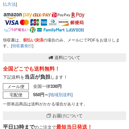
払方法
]
領収書は、
前払い決済
の場合のみ、メールにてPDFをお送りしま
す。[
領収書発行
]
送料について
全国どこでも送料無料！
当店が負担
下記送料を
します！
全国一律
330円
メール便
550円～
[
地域別送料
]
宅配便
一部単品商品は送料がかかる場合があります。
お届けについて
平日13時まで
最短当日発送！
のご注文で