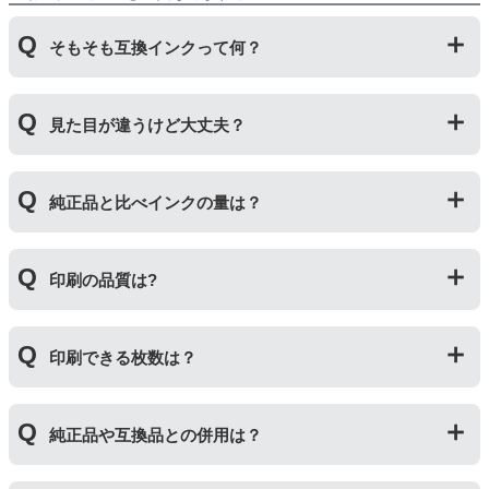
そもそも互換インクって何？
プリンターメーカーではない第三のメーカーが製造して
見た目が違うけど大丈夫？
いる互換品です。サードパーティ製や社外品などとも言
われます。開発コストが低いため純正品よりも安価でご
利用いただくことができます。
プリンターメーカーではない第三のメーカーが製造して
純正品と比べインクの量は？
いる互換品です。プリンターに適合するように作られて
いますが、一部特許回避を目的に形状をあえて変更して
いる場合もございます。使用には問題ございませんので
互換インクカートリッジには純正品と同量かそれ以上の
ご安心ください。
印刷の品質は?
インク量が入っており、純正インクと同等量の印刷がで
きます。（インクが純正品より多く入っていても、必ず
しも純正より印刷数量が多くなるわけではありませ
印刷の品質は「純正品 > 詰め替えインク > 互換インク」
ん。）
印刷できる枚数は？
の順です。
その他にも純正品、詰め替えインク、互換インクを比較
互換インクカートリッジには純正品と同量かそれ以上の
したブログ記事がございますのでよろしければご覧くだ
純正品や互換品との併用は？
インク量が入っており、純正インクと同等量の印刷がで
さい。
きます。（インクが純正品より多く入っていても、必ず
純正インク・互換インク・詰め替えインクの違い【まと
しも純正より印刷数量が多くなるわけではありませ