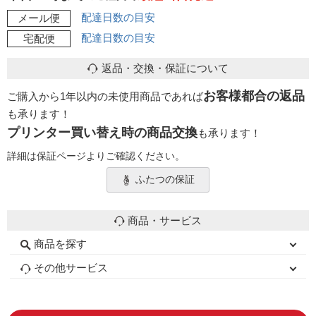
配達日数の目安
メール便
配達日数の目安
宅配便
返品・交換・保証について
お客様都合の返品
ご購入から1年以内の未使用商品であれば
も承ります！
プリンター買い替え時の商品交換
も承ります！
詳細は保証ページよりご確認ください。
ふたつの保証
商品・サービス
商品を探す
初心者用セット
キャノンインク
エプソンインク
ブラザーインク
詰め替えインク
互換インクボトル
互換インクカートリッジ
再生インクカートリッジ
トナーカートリッジ
その他サービス
はじめての方へ
お客様の声
お店の紹介
ご利用ガイド
よくある質問
お問い合わせ
会員専用商品
説明書ダウンロード