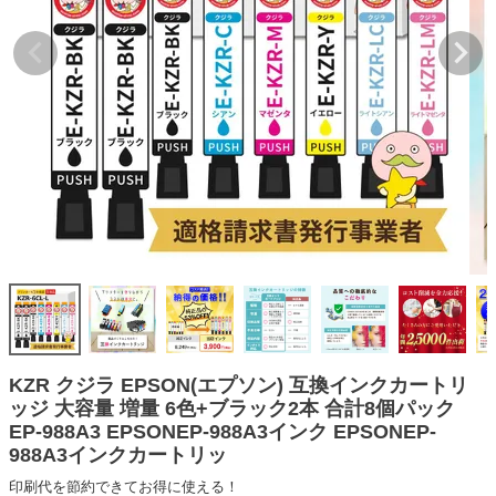
詰め替えインク
互換インクボトル
互換インクカートリッジ
再生インクカートリッジ
記事を探す
お客様の声
お店の紹介
ご利用ガイド
よくある質問
お問い合わせ
KZR クジラ EPSON(エプソン) 互換インクカートリ
ッジ 大容量 増量 6色+ブラック2本 合計8個パック
会員専用商品
EP-988A3 EPSONEP-988A3インク EPSONEP-
988A3インクカートリッ
説明書ダウンロード
印刷代を節約できてお得に使える！