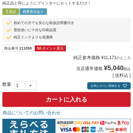
純正品と同じようにプリンターにセットするだけ！
互換品
残量表示あり
初めての方でも安心な取扱説明書付き
普段使いに十分な印刷品質
純正インクよりも低価格
商品番号
211050
50
ポイント還元
純正参考価格
¥
11,171
のところ
¥
5,040
当店通常価格
税込
送料込
お気に入りに登録する
カートに入れる
商品についてのお問い合わせ