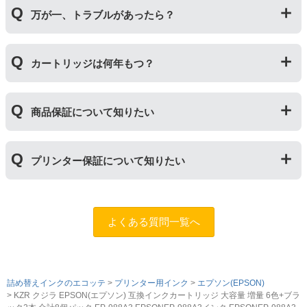
純正品や当店の詰め替えインクを使ったカートリッジと
め】
ん。）印刷枚数についてはご使用環境により大きく左右
万が一、トラブルがあったら？
併用してご使用いただけます。（例：よく使うブラック
されますので枚数保証等はしておりません。
は互換インク、他の色は純正インクを使う等）ただし、
他社製品の詰め替えインクやインクカートリッジとの併
万が一トラブルが発生した際は、サポートスタッフまで
用おいては、当店でテストしておりません。万が一動作
カートリッジは何年もつ？
ご相談ください。また互換インクカートリッジには「
ふ
不良が発生した場合は保証対象外となりますのでご注意
たつの保証
」を設けております。商品はご購入から１年
ください。
以内、ご使用プリンタ―についてもプリンターご購入か
使用期限は設けてはおりませんが、商品保証はご購入か
ら１年以内であれば保証の適用が可能です。
商品保証について知りたい
ら１年間とさせていただいておりますので、可能な限り
保証期間内に使い切っていただくようお願いいたしま
す。また、保管の際は直射日光の当たらない冷暗所での
商品保証
について
保管をお願いいたします。
プリンター保証について知りたい
保証期間：ご購入日から１年間
トラブルが発生した際、サポートスタッフにご相談のう
えでもトラブルが解決しない場合、商品の交換や全額返
プリンター本体保証
について
品返金を承る制度です。
保証期間：プリンター本体ご購入日から１年間
よくある質問一覧へ
※商品の不具合ではなく、プリンターの操作方法によっ
当店のインクが原因でトラブルが発生し、サポートスタ
て改善する場合もありますので、まずは当店までご相談
ッフにご相談のうえでもトラブルが解決せず、プリンタ
をお願いいたします。
ーが修理対応となった場合。プリンター本体が保証期間
内にも関わらず修理費用が発生した場合、当店で補填す
詰め替えインクのエコッテ
【適用条件】
プリンター用インク
エプソン(EPSON)
る制度です。※商品の不具合ではなく、プリンターの操
KZR クジラ EPSON(エプソン) 互換インクカートリッジ 大容量 増量 6色+ブラ
・商品を返送する前に必ず当店までご連絡をいただきサ
作方法によって改善する場合もありますので、まずは当