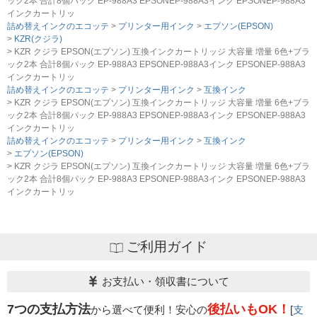
ック2本 合計8個パック EP-988A3 EPSONEP-988A3インク EPSONEP-988A3
ポートを受けていただくこと
店までご相談をお願いいたします。
インクカートリッ
・当店でご購入履歴が確認できる商品であること
詰め替えインクのエコッテ
プリンター用インク
エプソン(EPSON)
・保証対象となる商品を当店指定の方法で返送いただく
KZR(クジラ)
【適用条件】
KZR クジラ EPSON(エプソン) 互換インクカートリッジ 大容量 増量 6色+ブラ
こと
・修理に出される前に、必ず当店へご連絡をいただくこ
ック2本 合計8個パック EP-988A3 EPSONEP-988A3インク EPSONEP-988A3
・当店で定めた保証期間（ご購入日から1年間）を過ぎ
と。
インクカートリッ
る前に当店へご連絡をいただくこと
・プリンター本体が保証期間内であることを証明できる
詰め替えインクのエコッテ
プリンター用インク
互換インク
・返品理由が「不要になったから」「注文を間違えた」
KZR クジラ EPSON(エプソン) 互換インクカートリッジ 大容量 増量 6色+ブラ
書類（保証書や領収書など）をご提示いただくこと。
ック2本 合計8個パック EP-988A3 EPSONEP-988A3インク EPSONEP-988A3
等お客様都合ではないこと
・当店の商品が原因でプリンターが故障したことがわか
インクカートリッ
る書類（修理の明細書など）をご提示いただくこと。
詰め替えインクのエコッテ
プリンター用インク
互換インク
・プリンターの廃インクエラーや廃トナーエラーによる
エプソン(EPSON)
ものではないこと。
KZR クジラ EPSON(エプソン) 互換インクカートリッジ 大容量 増量 6色+ブラ
ック2本 合計8個パック EP-988A3 EPSONEP-988A3インク EPSONEP-988A3
・メーカーの出張修理を依頼されてないこと。
インクカートリッ
ご利用ガイド
お支払い・領収書について
7つの支払方法
後払いもOK！
から選べて便利！安心の
[
支