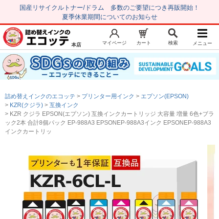
国産リサイクルトナー/ドラム 多数のご要望につき再販開始！
夏季休業期間についてのお知らせ
マイページ
カート
検索
メニュー
本店
新規会員登録
マイページ
トップページ
お気に入り
詰め替えインクのエコッテ
プリンター用インク
エプソン(EPSON)
注文履歴
レビュー履歴
KZR(クジラ)
互換インク
KZR クジラ EPSON(エプソン) 互換インクカートリッジ 大容量 増量 6色+ブラ
はじめての方へ
ック2本 合計8個パック EP-988A3 EPSONEP-988A3インク EPSONEP-988A3
インクカートリッ
商品を探す
初心者用セット
キャノンインク
エプソンインク
ブラザーインク