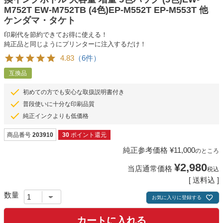
M752T EW-M752TB (4色)EP-M552T EP-M553T 他
ケンダマ・タケト
印刷代を節約できてお得に使える！
純正品と同じようにプリンターに注入するだけ！
4.83
（6件）
互換品
初めての方でも安心な取扱説明書付き
普段使いに十分な印刷品質
純正インクよりも低価格
商品番号
203910
30
ポイント還元
純正参考価格
¥
11,000
のところ
¥
2,980
当店通常価格
税込
送料込
お気に入りに登録する
カートに入れる