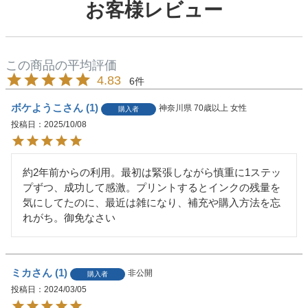
お客様レビュー
4.83
6
ボケようこ
1
神奈川県
70歳以上
女性
購入者
投稿日
2025/10/08
約2年前からの利用。最初は緊張しながら慎重に1ステッ
プずつ、成功して感激。プリントするとインクの残量を
気にしてたのに、最近は雑になり、補充や購入方法を忘
れがち。御免なさい
ミカ
1
非公開
購入者
投稿日
2024/03/05