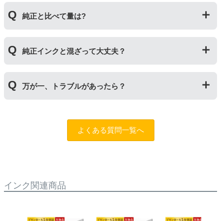
の４ステップです。
純正インクボトルには色の入れ間違いを防ぐ突起が付い
純正と比べて量は?
ていますが、互換品にはありません。プリンターにイン
クを補充する際は入れ間違いに十分ご注意ください。入
れ間違いによる修理についてはお客様取り扱い原因のた
インク量比較
め、当店の保証対象外となります。
純正インクと混ざって大丈夫？
【オハジキ】
互換品：各色70ml
純正インクと互換インクを混ぜても使用には問題ござい
純正品：各色65ml
万が一、トラブルがあったら？
ません。純正インクは高品質なので、互換インクを入れ
るのは純正インクを使い切った後の方がオススメです。
【ケンダマ・タケトンボ】
もしもトラブルがあった場合は
トラブルシューティング
互換品：各色45ml
チャットロボット
をご活用ください。また「
ふたつの保
純正標準サイズ：各色12ml
よくある質問一覧へ
証
」を設けておりますので、ご購入商品とご使用プリン
純正Lサイズ：各色45ml
タ―についても保証の適用が可能です。保証適用には条
件がございますので、詳細についてはページをご確認く
【えんぴつ削り】
ださい。
互換品：ブラック140ml/カラー各70ml
純正品：ブラック127ml/カラー各70ml
インク関連商品
【トビバコ】
互換品：各色70ml