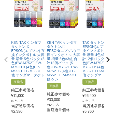
純正品：各色70ml
【ヤドカリ・ハリネズミ】
互換品：ブラック140ml/カラー各70ml
純正品：ブラック140ml/カラー各70ml
【クツ・ハサミ】
互換品：ブラック140ml/カラー各70ml
KEN TAK ケンダマ
KEN TAK ケンダマ
TAK タケトンボ
タケトンボ
タケトンボ
EPSON(エプソン) 
純正品：ブラック140ml/カラー各70ml
EPSON(エプソン) 互
EPSON(エプソン) 互
換インクボトル 大
換インクボトル 大容
換インクボトル 大容
量 増量 4色×3組 合
量 増量 5色パック (5
【マスカラ・ハーモニカ】
量 増量 5色×3組 合
計12個パック (5
色)EW-M752T EW-
計15個パック (5
色)EW-M752T EW-
互換品：ブラック140ml/カラー各70ml
M752TB (4色)EP-
色)EW-M752T EW-
M752TB (4色)EP-
純正品：ブラック140ml/カラー各70ml
M552T EP-M553T
M752TB (4色)EP-
M552T EP-M553T
他 ケンダマ・タケト
M552T EP-M553T
他 ケンダマ・タケ
他 ケン
互換品
互換品
互換品
純正参考価格
純正参考価格
純正参考価格
¥
11,000
¥
26,400
¥
33,000
のところ
のところ
のところ
当店通常価格
当店通常価格
当店通常価格
¥
2,980
¥
5,760