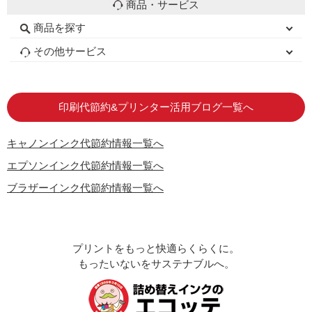
商品・サービス
商品を探す
初心者用セット
キャノンインク
エプソンインク
ブラザーインク
詰め替えインク
互換インクボトル
互換インクカートリッジ
再生インクカートリッジ
トナーカートリッジ
その他サービス
はじめての方へ
お客様の声
お店の紹介
ご利用ガイド
よくある質問
お問い合わせ
会員専用商品
説明書ダウンロード
印刷代節約&プリンター活用ブログ一覧へ
キャノンインク代節約情報一覧へ
エプソンインク代節約情報一覧へ
ブラザーインク代節約情報一覧へ
プリントをもっと快適らくらくに。
もったいないをサステナブルへ。