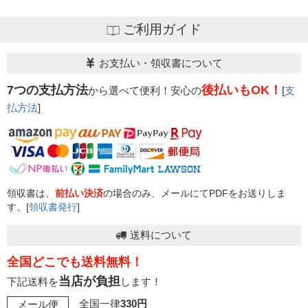
ご利用ガイド
お支払い・領収書について
7つの支払方法
後払いもOK！
から選べて便利！安心の
[
支
払方法
]
領収書は、
前払い決済
の場合のみ、メールにてPDFをお送りしま
す。[
領収書発行
]
送料について
全国どこでも送料無料！
当店が負担
下記送料を
します！
全国一律
330円
メール便