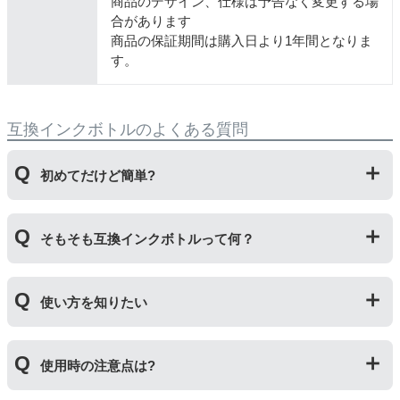
商品のデザイン、仕様は予告なく変更する場
合があります
商品の保証期間は購入日より1年間となりま
す。
互換インクボトルのよくある質問
初めてだけど簡単?
純正品とはボトルの開け方が違います。互換ボトルは封
そもそも互換インクボトルって何？
をしているフィルムを直接カッターで切り、穴を開ける
工程があります。そのため純正品よりひと手間かかりま
すがとても簡単です。
プリンターメーカーではない第三のメーカーが製造して
使い方を知りたい
いる互換品です。サードパーティ製や社外品などとも言
われます。開発コストが低いため純正品よりも安価でご
利用いただくことができます。
互換ボトルの使い方は、①互換ボトルのカバーを外す②
使用時の注意点は?
互換ボトルのフタを外す③封されているフィルムを切っ
て穴を開ける④フタを取り付けてプリンターに補充する