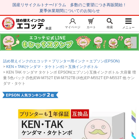
国産リサイクルトナー/ドラム 多数のご要望につき再販開始！
夏季休業期間についてのお知らせ
マイページ
カート
検索
メニュー
本店
新規会員登録
マイページ
トップページ
お気に入り
詰め替えインクのエコッテ
プリンター用インク
エプソン(EPSON)
注文履歴
レビュー履歴
KEN＋TAK(ケンダマ・タケトンボ)
互換インクボトル
KEN TAK ケンダマ タケトンボ EPSON(エプソン) 互換インクボトル 大容量 増
はじめての方へ
量 5色パック (5色)EW-M752T EW-M752TB (4色)EP-M552T EP-M553T 他 ケン
ダマ・タケト
商品を探す
初心者用セット
キャノンインク
エプソンインク
ブラザーインク