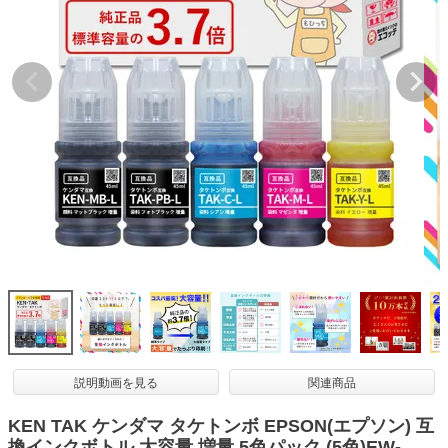
詰め替えインク
互換インクボトル
互換インクカートリッジ
再生インクカートリッジ
記事を探す
お客様の声
お店の紹介
ご利用ガイド
よくある質問
お問い合わせ
会員専用商品
説明動画を見る
関連商品
説明書ダウンロード
KEN TAK ケンダマ タケトンボ EPSON(エプソン) 互
換インクボトル 大容量 増量 5色パック (5色)EW-