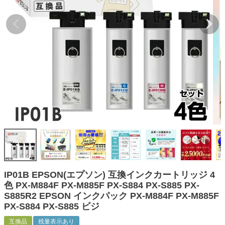
詰め替えインク
互換インクボトル
互換インクカートリッジ
再生インクカートリッジ
記事を探す
お客様の声
お店の紹介
ご利用ガイド
よくある質問
お問い合わせ
IP01B EPSON(エプソン) 互換インクカートリッジ 4
色 PX-M884F PX-M885F PX-S884 PX-S885 PX-
会員専用商品
S885R2 EPSON インクパック PX-M884F PX-M885F
PX-S884 PX-S885 ビジ
説明書ダウンロード
互換品
残量表示あり