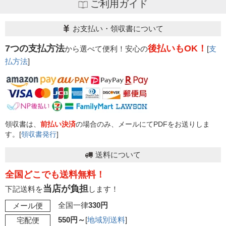
ご利用ガイド
お支払い・領収書について
7つの支払方法
後払いもOK！
から選べて便利！安心の
[
支
払方法
]
領収書は、
前払い決済
の場合のみ、メールにてPDFをお送りしま
す。[
領収書発行
]
送料について
全国どこでも送料無料！
当店が負担
下記送料を
します！
全国一律
330円
メール便
550円～
[
地域別送料
]
宅配便