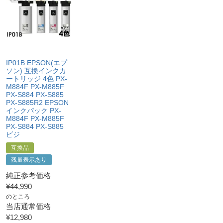
と。
る前に当店へご連絡をいただくこと
・プリンター本体が保証期間内であることを証明できる
・返品理由が「不要になったから」「注文を間違えた」
書類（保証書や領収書など）をご提示いただくこと。
等お客様都合ではないこと
・当店の商品が原因でプリンターが故障したことがわか
る書類（修理の明細書など）をご提示いただくこと。
・プリンターの廃インクエラーや廃トナーエラーによる
IP01B EPSON(エプ
ものではないこと。
ソン) 互換インクカ
・メーカーの出張修理を依頼されてないこと。
ートリッジ 4色 PX-
M884F PX-M885F
PX-S884 PX-S885
PX-S885R2 EPSON
インクパック PX-
M884F PX-M885F
PX-S884 PX-S885
ビジ
互換品
残量表示あり
純正参考価格
¥
44,990
のところ
当店通常価格
¥
12,980