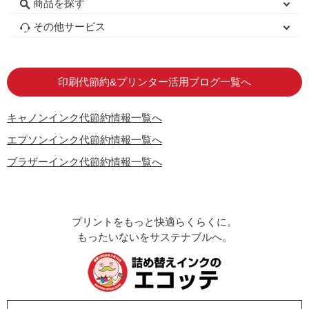
商品を探す
初心者用セット
キャノンインク
エプソンインク
ブラザーインク
詰め替えインク
互換インクボトル
互換インクカートリッジ
再生インクカートリッジ
トナーカートリッジ
その他サービス
はじめての方へ
お客様の声
お店の紹介
ご利用ガイド
よくある質問
お問い合わせ
会員専用商品
説明書ダウンロード
印刷代節約&プリンター活用ブログ一覧へ
キャノンインク代節約情報一覧へ
エプソンインク代節約情報一覧へ
ブラザーインク代節約情報一覧へ
プリントをもっと快適らくらくに。
もったいないをサステナブルへ。