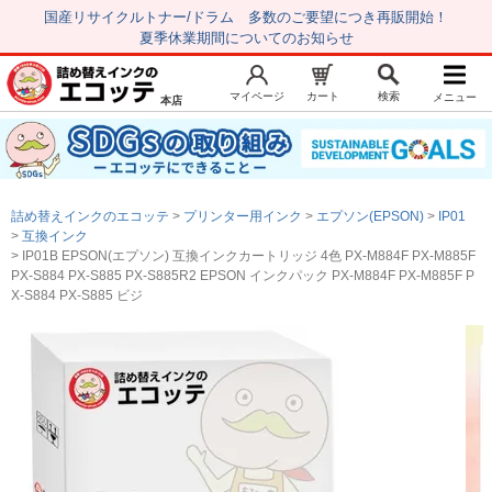
国産リサイクルトナー/ドラム 多数のご要望につき再販開始！
夏季休業期間についてのお知らせ
マイページ
カート
検索
メニュー
本店
新規会員登録
マイページ
トップページ
お気に入り
詰め替えインクのエコッテ
プリンター用インク
エプソン(EPSON)
IP01
注文履歴
レビュー履歴
互換インク
IP01B EPSON(エプソン) 互換インクカートリッジ 4色 PX-M884F PX-M885F
はじめての方へ
PX-S884 PX-S885 PX-S885R2 EPSON インクパック PX-M884F PX-M885F P
X-S884 PX-S885 ビジ
商品を探す
初心者用セット
キャノンインク
エプソンインク
ブラザーインク