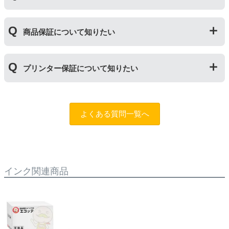
不良が発生した場合は保証対象外となりますのでご注意
たつの保証
」を設けております。商品はご購入から１年
ください。
以内、ご使用プリンタ―についてもプリンターご購入か
使用期限は設けてはおりませんが、商品保証はご購入か
ら１年以内であれば保証の適用が可能です。
商品保証について知りたい
ら１年間とさせていただいておりますので、可能な限り
保証期間内に使い切っていただくようお願いいたしま
す。また、保管の際は直射日光の当たらない冷暗所での
商品保証
について
保管をお願いいたします。
プリンター保証について知りたい
保証期間：ご購入日から１年間
トラブルが発生した際、サポートスタッフにご相談のう
えでもトラブルが解決しない場合、商品の交換や全額返
プリンター本体保証
について
品返金を承る制度です。
保証期間：プリンター本体ご購入日から１年間
よくある質問一覧へ
※商品の不具合ではなく、プリンターの操作方法によっ
当店のインクが原因でトラブルが発生し、サポートスタ
て改善する場合もありますので、まずは当店までご相談
ッフにご相談のうえでもトラブルが解決せず、プリンタ
をお願いいたします。
ーが修理対応となった場合。プリンター本体が保証期間
内にも関わらず修理費用が発生した場合、当店で補填す
【適用条件】
る制度です。※商品の不具合ではなく、プリンターの操
インク関連商品
・商品を返送する前に必ず当店までご連絡をいただきサ
作方法によって改善する場合もありますので、まずは当
ポートを受けていただくこと
店までご相談をお願いいたします。
・当店でご購入履歴が確認できる商品であること
・保証対象となる商品を当店指定の方法で返送いただく
【適用条件】
こと
・修理に出される前に、必ず当店へご連絡をいただくこ
・当店で定めた保証期間（ご購入日から1年間）を過ぎ