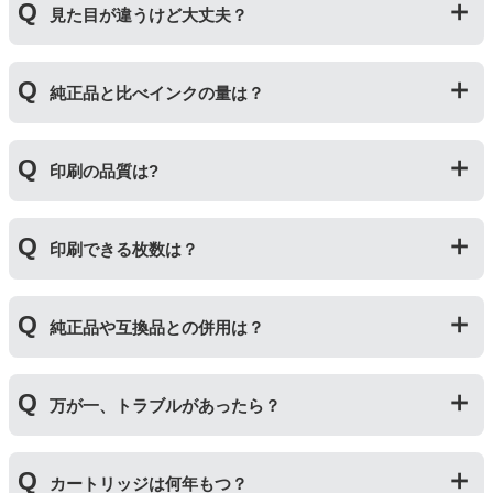
見た目が違うけど大丈夫？
いる互換品です。サードパーティ製や社外品などとも言
われます。開発コストが低いため純正品よりも安価でご
利用いただくことができます。
プリンターメーカーではない第三のメーカーが製造して
純正品と比べインクの量は？
いる互換品です。プリンターに適合するように作られて
いますが、一部特許回避を目的に形状をあえて変更して
いる場合もございます。使用には問題ございませんので
互換インクカートリッジには純正品と同量かそれ以上の
ご安心ください。
印刷の品質は?
インク量が入っており、純正インクと同等量の印刷がで
きます。（インクが純正品より多く入っていても、必ず
しも純正より印刷数量が多くなるわけではありませ
印刷の品質は「純正品 > 詰め替えインク > 互換インク」
ん。）
印刷できる枚数は？
の順です。
その他にも純正品、詰め替えインク、互換インクを比較
互換インクカートリッジには純正品と同量かそれ以上の
したブログ記事がございますのでよろしければご覧くだ
純正品や互換品との併用は？
インク量が入っており、純正インクと同等量の印刷がで
さい。
きます。（インクが純正品より多く入っていても、必ず
純正インク・互換インク・詰め替えインクの違い【まと
しも純正より印刷数量が多くなるわけではありませ
純正品や当店の詰め替えインクを使ったカートリッジと
め】
ん。）印刷枚数についてはご使用環境により大きく左右
万が一、トラブルがあったら？
併用してご使用いただけます。（例：よく使うブラック
されますので枚数保証等はしておりません。
は互換インク、他の色は純正インクを使う等）ただし、
他社製品の詰め替えインクやインクカートリッジとの併
万が一トラブルが発生した際は、サポートスタッフまで
用おいては、当店でテストしておりません。万が一動作
カートリッジは何年もつ？
ご相談ください。また互換インクカートリッジには「
ふ