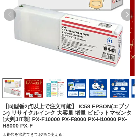
詰め替えインク
互換インクボトル
互換インクカートリッジ
再生インクカートリッジ
記事を探す
お客様の声
お店の紹介
ご利用ガイド
よくある質問
お問い合わせ
【同型番2点以上で注文可能】 IC58 EPSON(エプソ
ン) リサイクルインク 大容量 増量 ビビットマゼンタ
会員専用商品
[大判JIT製] PX-F10000 PX-F8000 PX-H10000 PX-
H8000 PX-F
説明書ダウンロード
印刷代を節約できてお得に使える！