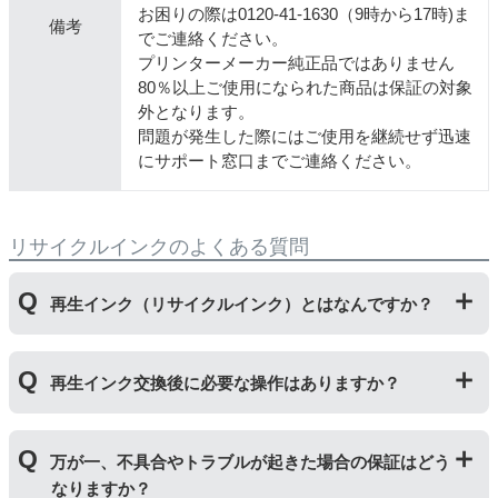
お困りの際は0120-41-1630（9時から17時)ま
備考
でご連絡ください。
プリンターメーカー純正品ではありません
80％以上ご使用になられた商品は保証の対象
外となります。
問題が発生した際にはご使用を継続せず迅速
にサポート窓口までご連絡ください。
リサイクルインクのよくある質問
再生インク（リサイクルインク）とはなんですか？
使用済みの純正インクカートリッジを回収し、再生工場
再生インク交換後に必要な操作はありますか？
にて洗浄やインク充填をしたうえで、再度販売している
商品です。純正品に比べて、印刷代を節約することがで
きます。
再生インクカートリッジを使用するために、「
残量検知
万が一、不具合やトラブルが起きた場合の保証はどう
無効操作
」が必要となる場合がございます。プリンター
なりますか？
やパソコンにインク残量は表示されなくなりますが、ス