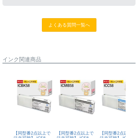
トップボタンを5秒以上押していただくとご使用いただ
けます。
まずはサポートスタッフまでご相談をお願いいたしま
す。
お問い合わせフォーム
純正品と同様にインク残量表示が必要なお客様は商品名
よくある質問一覧へ
に
[残量表示あり]と記載された商品
をお買い求めくださ
い。
インク関連商品
【同型番2点以上で
【同型番2点以上で
【同型番2点以上で
注文可能】 IC58
注文可能】 IC58
注文可能】 IC58