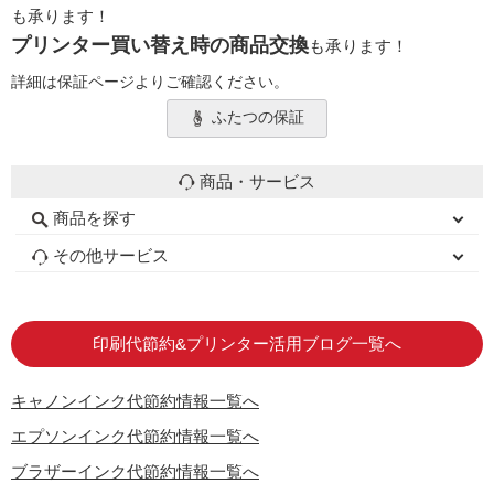
も承ります！
プリンター買い替え時の商品交換
も承ります！
詳細は保証ページよりご確認ください。
ふたつの保証
商品・サービス
商品を探す
初心者用セット
キャノンインク
エプソンインク
ブラザーインク
詰め替えインク
互換インクボトル
互換インクカートリッジ
再生インクカートリッジ
トナーカートリッジ
その他サービス
はじめての方へ
お客様の声
お店の紹介
ご利用ガイド
よくある質問
お問い合わせ
会員専用商品
説明書ダウンロード
印刷代節約&プリンター活用ブログ一覧へ
キャノンインク代節約情報一覧へ
エプソンインク代節約情報一覧へ
ブラザーインク代節約情報一覧へ