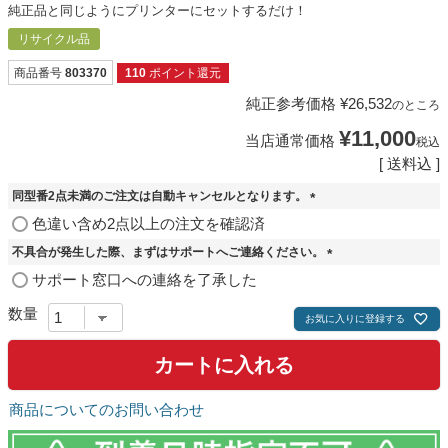
純正品と同じようにプリンターにセットするだけ！
リサイクル品
商品番号
803370
110
ポイント還元
純正参考価格
¥
26,532
のところ
¥
11,000
当店通常価格
税込
送料込
同型番2点未満のご注文は自動キャンセルとなります。
(
色違い含め2点以上の注文を確認済
必
不具合が発生した際、まずはサポートへご連絡ください。
須
)
(
サポート窓口への連絡を了承した
必
須
お気に入りに登録する
)
カートに入れる
商品についてのお問い合わせ