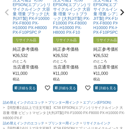
EPSON(エプソン) リ
EPSON(エプソン) リ
EPSON(エプソン) 
サイクルインク 大容
サイクルインク 大容
サイクルインク 大
量 増量 ブラック [大
量 増量 マットブラ
量 増量 シアン [大
判JIT製] PX-F10000
ック [大判JIT製] PX-
JIT製] PX-F10000
PX-F8000 PX-
F10000 PX-F8000
PX-F8000 PX-
H10000 PX-H8000
PX-H10000 PX-
H10000 PX-H8000
PX-F10PSPC P
H8000 PX-F10
PX-F10PSPC PX-
リサイクル品
リサイクル品
リサイクル品
純正参考価格
純正参考価格
純正参考価格
¥
26,532
¥
26,532
¥
26,532
のところ
のところ
のところ
当店通常価格
当店通常価格
当店通常価格
¥
11,000
¥
11,000
¥
11,000
税込
税込
税込
詳細を見る
詳細を見る
詳細を見る
詰め替えインクのエコッテ
プリンター用インク
エプソン(EPSON)
【同型番2点以上で注文可能】 IC58 EPSON(エプソン) リサイクルインク 大
容量 増量 ビビットマゼンタ [大判JIT製] PX-F10000 PX-F8000 PX-H10000 PX-
H8000 PX-F
詰め替えインクのエコッテ
プリンター用インク
リサイクルインク
【同型番2点以上で注文可能】 IC58 EPSON(エプソン) リサイクルインク 大