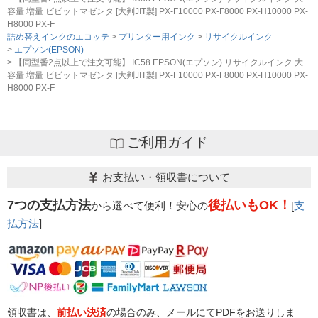
容量 増量 ビビットマゼンタ [大判JIT製] PX-F10000 PX-F8000 PX-H10000 PX-
H8000 PX-F
詰め替えインクのエコッテ
プリンター用インク
リサイクルインク
エプソン(EPSON)
【同型番2点以上で注文可能】 IC58 EPSON(エプソン) リサイクルインク 大
容量 増量 ビビットマゼンタ [大判JIT製] PX-F10000 PX-F8000 PX-H10000 PX-
H8000 PX-F
ご利用ガイド
お支払い・領収書について
7つの支払方法
後払いもOK！
から選べて便利！安心の
[
支
払方法
]
領収書は、
前払い決済
の場合のみ、メールにてPDFをお送りしま