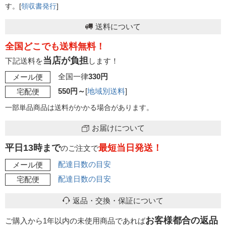
す。[
領収書発行
]
送料について
全国どこでも送料無料！
当店が負担
下記送料を
します！
全国一律
330円
メール便
550円～
[
地域別送料
]
宅配便
一部単品商品は送料がかかる場合があります。
お届けについて
平日13時まで
最短当日発送！
のご注文で
配達日数の目安
メール便
配達日数の目安
宅配便
返品・交換・保証について
お客様都合の返品
ご購入から1年以内の未使用商品であれば