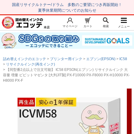
国産リサイクルトナー/ドラム 多数のご要望につき再販開始！
夏季休業期間についてのお知らせ
マイページ
カート
検索
メニュー
本店
新規会員登録
マイページ
トップページ
お気に入り
詰め替えインクのエコッテ
プリンター用インク
エプソン(EPSON)
IC58
注文履歴
レビュー履歴
リサイクルインク(再生インク)
【同型番2点以上で注文可能】 IC58 EPSON(エプソン) リサイクルインク 大
はじめての方へ
容量 増量 ビビットマゼンタ [大判JIT製] PX-F10000 PX-F8000 PX-H10000 PX-
H8000 PX-F
商品を探す
初心者用セット
キャノンインク
エプソンインク
ブラザーインク