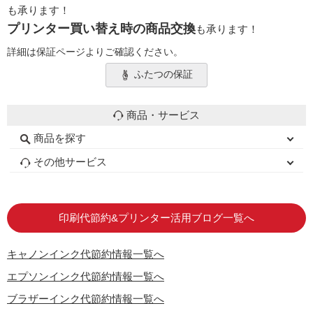
も承ります！
プリンター買い替え時の商品交換
も承ります！
詳細は保証ページよりご確認ください。
ふたつの保証
商品・サービス
商品を探す
初心者用セット
キャノンインク
エプソンインク
ブラザーインク
詰め替えインク
互換インクボトル
互換インクカートリッジ
再生インクカートリッジ
トナーカートリッジ
その他サービス
はじめての方へ
お客様の声
お店の紹介
ご利用ガイド
よくある質問
お問い合わせ
会員専用商品
説明書ダウンロード
印刷代節約&プリンター活用ブログ一覧へ
キャノンインク代節約情報一覧へ
エプソンインク代節約情報一覧へ
ブラザーインク代節約情報一覧へ