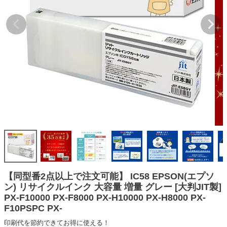
詰め替えインク
互換インクボトル
互換インクカートリッジ
再生インクカートリッジ
記事を探す
お客様の声
お店の紹介
ご利用ガイド
よくある質問
お問い合わせ
【同型番2点以上で注文可能】 IC58 EPSON(エプソ
ン) リサイクルインク 大容量 増量 グレー [大判JIT製]
会員専用商品
PX-F10000 PX-F8000 PX-H10000 PX-H8000 PX-
F10PSPC PX-
説明書ダウンロード
印刷代を節約できてお得に使える！