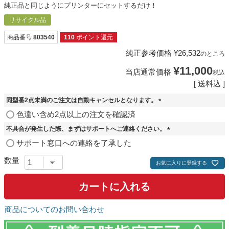
純正品と同じようにプリンターにセットするだけ！
リサイクル品
商品番号
803540
110
ポイント還元
純正参考価格
¥
26,532
のところ
¥
11,000
当店通常価格
税込
送料込
同型番2点未満のご注文は自動キャンセルとなります。
(
色違い含め2点以上の注文を確認済
必
不具合が発生した際、まずはサポートへご連絡ください。
須
)
(
サポート窓口への連絡を了承した
必
須
お気に入りに登録する
)
カートに入れる
商品についてのお問い合わせ