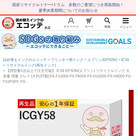
国産リサイクルトナー/ドラム 多数のご要望につき再販開始！
夏季休業期間についてのお知らせ
マイページ
カート
検索
メニュー
本店
新規会員登録
マイページ
トップページ
お気に入り
詰め替えインクのエコッテ
プリンター用インク
エプソン(EPSON)
IC58
注文履歴
レビュー履歴
リサイクルインク(再生インク)
【同型番2点以上で注文可能】 IC58 EPSON(エプソン) リサイクルインク 大
はじめての方へ
容量 増量 グレー [大判JIT製] PX-F10000 PX-F8000 PX-H10000 PX-H8000 PX-
F10PSPC PX-
商品を探す
初心者用セット
キャノンインク
エプソンインク
ブラザーインク