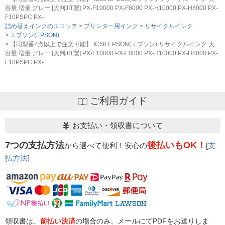
容量 増量 グレー [大判JIT製] PX-F10000 PX-F8000 PX-H10000 PX-H8000 PX-
F10PSPC PX-
詰め替えインクのエコッテ
プリンター用インク
リサイクルインク
エプソン(EPSON)
【同型番2点以上で注文可能】 IC58 EPSON(エプソン) リサイクルインク 大
容量 増量 グレー [大判JIT製] PX-F10000 PX-F8000 PX-H10000 PX-H8000 PX-
F10PSPC PX-
ご利用ガイド
お支払い・領収書について
7つの支払方法
後払いもOK！
から選べて便利！安心の
[
支
払方法
]
領収書は、
前払い決済
の場合のみ、メールにてPDFをお送りしま