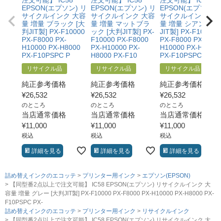
EPSON(エプソン) リ
EPSON(エプソン) リ
EPSON(エプソン) 
サイクルインク 大容
サイクルインク 大容
サイクルインク 大
量 増量 ブラック [大
量 増量 マットブラ
量 増量 シアン [大
判JIT製] PX-F10000
ック [大判JIT製] PX-
JIT製] PX-F10000
PX-F8000 PX-
F10000 PX-F8000
PX-F8000 PX-
H10000 PX-H8000
PX-H10000 PX-
H10000 PX-H8000
PX-F10PSPC P
H8000 PX-F10
PX-F10PSPC PX-
リサイクル品
リサイクル品
リサイクル品
純正参考価格
純正参考価格
純正参考価格
¥
26,532
¥
26,532
¥
26,532
のところ
のところ
のところ
当店通常価格
当店通常価格
当店通常価格
¥
11,000
¥
11,000
¥
11,000
税込
税込
税込
詳細を見る
詳細を見る
詳細を見る
詰め替えインクのエコッテ
プリンター用インク
エプソン(EPSON)
【同型番2点以上で注文可能】 IC58 EPSON(エプソン) リサイクルインク 大
容量 増量 グレー [大判JIT製] PX-F10000 PX-F8000 PX-H10000 PX-H8000 PX-
F10PSPC PX-
詰め替えインクのエコッテ
プリンター用インク
リサイクルインク
【同型番2点以上で注文可能】 IC58 EPSON(エプソン) リサイクルインク 大