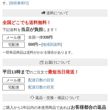
す。[
領収書発行
]
送料について
全国どこでも送料無料！
当店が負担
下記送料を
します！
全国一律
330円
メール便
550円～
[
地域別送料
]
宅配便
一部単品商品は送料がかかる場合があります。
お届けについて
平日13時まで
最短当日発送！
のご注文で
配達日数の目安
メール便
配達日数の目安
宅配便
返品・交換・保証について
お客様都合の返品
ご購入から1年以内の未使用商品であれば