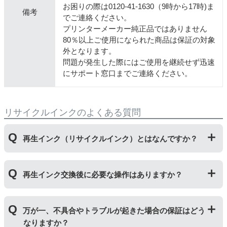
お困りの際は0120-41-1630（9時から17時)ま
備考
でご連絡ください。
プリンターメーカー純正品ではありません
80％以上ご使用になられた商品は保証の対象
外となります。
問題が発生した際にはご使用を継続せず迅速
にサポート窓口までご連絡ください。
リサイクルインクのよくある質問
再生インク（リサイクルインク）とはなんですか？
使用済みの純正インクカートリッジを回収し、再生工場
再生インク交換後に必要な操作はありますか？
にて洗浄やインク充填をしたうえで、再度販売している
商品です。純正品に比べて、印刷代を節約することがで
きます。
再生インクカートリッジを使用するために、「
残量検知
万が一、不具合やトラブルが起きた場合の保証はどう
無効操作
」が必要となる場合がございます。プリンター
なりますか？
やパソコンにインク残量は表示されなくなりますが、ス