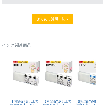
トップボタンを5秒以上押していただくとご使用いただ
けます。
まずはサポートスタッフまでご相談をお願いいたしま
す。
お問い合わせフォーム
純正品と同様にインク残量表示が必要なお客様は商品名
よくある質問一覧へ
に
[残量表示あり]と記載された商品
をお買い求めくださ
い。
インク関連商品
【同型番2点以上で
【同型番2点以上で
【同型番2点以上で
注文可能】 IC58
注文可能】 IC58
注文可能】 IC58