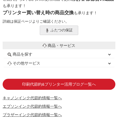
も承ります！
プリンター買い替え時の商品交換
も承ります！
詳細は保証ページよりご確認ください。
ふたつの保証
商品・サービス
商品を探す
初心者用セット
キャノンインク
エプソンインク
ブラザーインク
詰め替えインク
互換インクボトル
互換インクカートリッジ
再生インクカートリッジ
トナーカートリッジ
その他サービス
はじめての方へ
お客様の声
お店の紹介
ご利用ガイド
よくある質問
お問い合わせ
会員専用商品
説明書ダウンロード
印刷代節約&プリンター活用ブログ一覧へ
キャノンインク代節約情報一覧へ
エプソンインク代節約情報一覧へ
ブラザーインク代節約情報一覧へ