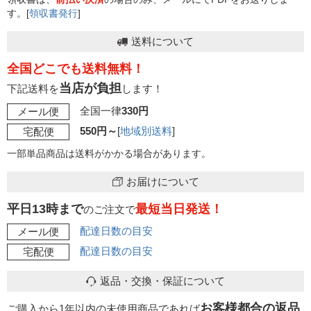
す。[
領収書発行
]
送料について
全国どこでも送料無料！
当店が負担
下記送料を
します！
全国一律
330円
メール便
550円～
[
地域別送料
]
宅配便
一部単品商品は送料がかかる場合があります。
お届けについて
平日13時まで
最短当日発送！
のご注文で
配達日数の目安
メール便
配達日数の目安
宅配便
返品・交換・保証について
お客様都合の返品
ご購入から1年以内の未使用商品であれば