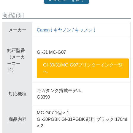
商品詳細
メーカー
Canon ( キヤノン / キャノン )
純正型番
GI-31 MC-G07
（メーカ
ーコー
GI-30/31/MC-G07プリンターインク一覧
ド）
へ
ギガタンク搭載モデル
対応機種
G3390
MC-G07 1個 × 1
商品内容
GI-30PGBK GI-31PGBK 顔料 ブラック 170ml
× 2