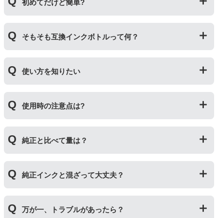
初めてだけど簡単?
純正品とはボトルの開け方が違います。互換ボトルは封
そもそも互換インクボトルって何？
をしているフィルムを直接カッターで切り、穴を開ける
工程があります。そのため純正品よりひと手間かかりま
すがとても簡単です。
プリンターメーカーではない第三のメーカーが製造して
使い方を知りたい
いる互換品です。サードパーティ製や社外品などとも言
われます。開発コストが低いため純正品よりも安価でご
利用いただくことができます。
互換ボトルの使い方は、①互換ボトルのカバーを外す②
使用時の注意点は?
互換ボトルのフタを外す③封されているフィルムを切っ
て穴を開ける④フタを取り付けてプリンターに補充する
の４ステップです。
純正インクボトルには色の入れ間違いを防ぐ突起が付い
純正と比べて量は？
ていますが、互換品にはありません。プリンターにイン
クを補充する際は入れ間違いに十分ご注意ください。
インク量比較
純正インクと混ざって大丈夫？
【GI-390】
互換品：ブラック135ml/カラー各70ml
純正インクと互換インクを混ぜても使用には問題ござい
純正品：ブラック135ml/カラー各70ml
万が一、トラブルがあったら？
ません。純正インクは高品質なので、互換インクを入れ