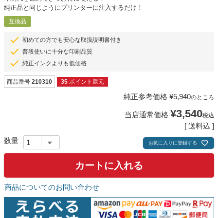
純正品と同じようにプリンターに注入するだけ！
互換品
初めての方でも安心な取扱説明書付き
普段使いに十分な印刷品質
純正インクよりも低価格
商品番号
210310
35
ポイント還元
純正参考価格
¥
5,940
のところ
¥
3,540
当店通常価格
税込
送料込
お気に入りに登録する
カートに入れる
商品についてのお問い合わせ