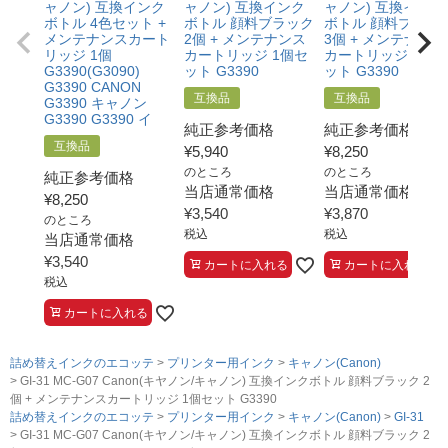
ャノン) 互換インク
ャノン) 互換インク
ャノン) 互換インク
ボトル 4色セット +
ボトル 顔料ブラック
ボトル 顔料ブラッ
メンテナンスカート
2個 + メンテナンス
3個 + メンテナンス
リッジ 1個
カートリッジ 1個セ
カートリッジ 1個セ
G3390(G3090)
ット G3390
ット G3390
G3390 CANON
互換品
互換品
G3390 キャノン
G3390 G3390 イ
純正参考価格
純正参考価格
互換品
¥
5,940
¥
8,250
のところ
のところ
純正参考価格
当店通常価格
当店通常価格
¥
8,250
¥
3,540
¥
3,870
のところ
税込
税込
当店通常価格
¥
3,540
カートに入れる
カートに入れる
税込
カートに入れる
詰め替えインクのエコッテ
プリンター用インク
キャノン(Canon)
GI-31 MC-G07 Canon(キヤノン/キャノン) 互換インクボトル 顔料ブラック 2
個 + メンテナンスカートリッジ 1個セット G3390
詰め替えインクのエコッテ
プリンター用インク
キャノン(Canon)
GI-31
GI-31 MC-G07 Canon(キヤノン/キャノン) 互換インクボトル 顔料ブラック 2