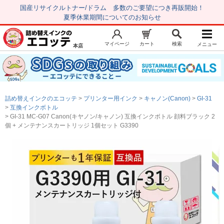
国産リサイクルトナー/ドラム 多数のご要望につき再販開始！
夏季休業期間についてのお知らせ
マイページ
カート
検索
メニュー
本店
新規会員登録
マイページ
トップページ
お気に入り
詰め替えインクのエコッテ
プリンター用インク
キャノン(Canon)
GI-31
注文履歴
レビュー履歴
互換インクボトル
GI-31 MC-G07 Canon(キヤノン/キャノン) 互換インクボトル 顔料ブラック 2
はじめての方へ
個 + メンテナンスカートリッジ 1個セット G3390
商品を探す
初心者用セット
キャノンインク
エプソンインク
ブラザーインク