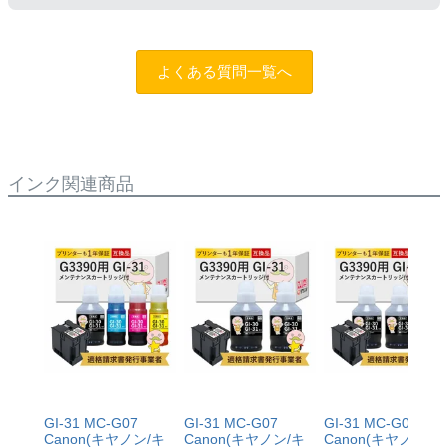
るのは純正インクを使い切った後の方がオススメです。
【GI-36】
もしもトラブルがあった場合は
トラブルシューティング
互換品：ブラック175ml/カラー各140ml
チャットロボット
をご活用ください。また「
ふたつの保
純正品：ブラック170ml/カラー各135ml
よくある質問一覧へ
証
」を設けておりますので、ご購入商品とご使用プリン
タ―についても保証の適用が可能です。保証適用には条
【GI-35】
件がございますので、詳細についてはページをご確認く
互換品：ブラック70ml/カラー各50ml
ださい。
純正品：ブラック70ml/カラー各40ml
インク関連商品
【GI-30】
互換品：ブラック170ml/カラー各70ml
純正品：ブラック170ml/カラー各70ml
【GI-31】
互換品：ブラック170ml/カラー各70ml
純正品：ブラック135ml/カラー各70ml
GI-31 MC-G07
GI-31 MC-G07
GI-31 MC-G07
Canon(キヤノン/キ
Canon(キヤノン/キ
Canon(キヤノン/キ