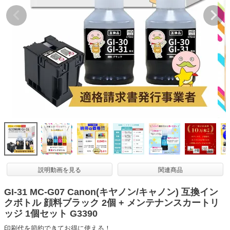
詰め替えインク
互換インクボトル
互換インクカートリッジ
再生インクカートリッジ
記事を探す
お客様の声
お店の紹介
ご利用ガイド
よくある質問
説明動画を見る
関連商品
お問い合わせ
GI-31 MC-G07 Canon(キヤノン/キャノン) 互換イン
会員専用商品
クボトル 顔料ブラック 2個 + メンテナンスカートリ
ッジ 1個セット G3390
説明書ダウンロード
印刷代を節約できてお得に使える！