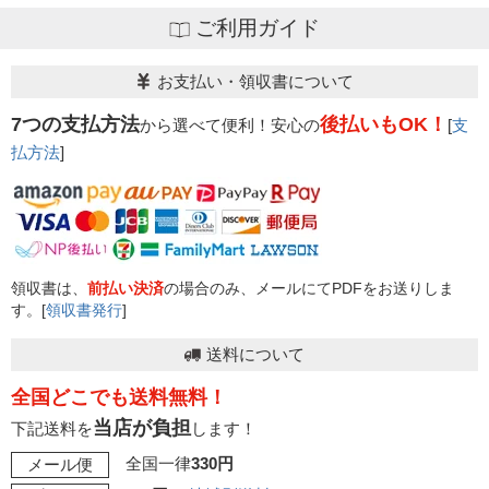
ご利用ガイド
お支払い・領収書について
7つの支払方法
後払いもOK！
から選べて便利！安心の
[
支
払方法
]
領収書は、
前払い決済
の場合のみ、メールにてPDFをお送りしま
す。[
領収書発行
]
送料について
全国どこでも送料無料！
当店が負担
下記送料を
します！
全国一律
330円
メール便