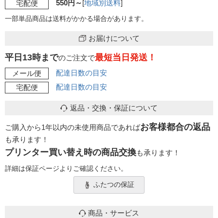
550円～
[
地域別送料
]
宅配便
一部単品商品は送料がかかる場合があります。
お届けについて
平日13時まで
最短当日発送！
のご注文で
配達日数の目安
メール便
配達日数の目安
宅配便
返品・交換・保証について
お客様都合の返品
ご購入から1年以内の未使用商品であれば
も承ります！
プリンター買い替え時の商品交換
も承ります！
詳細は保証ページよりご確認ください。
ふたつの保証
商品・サービス