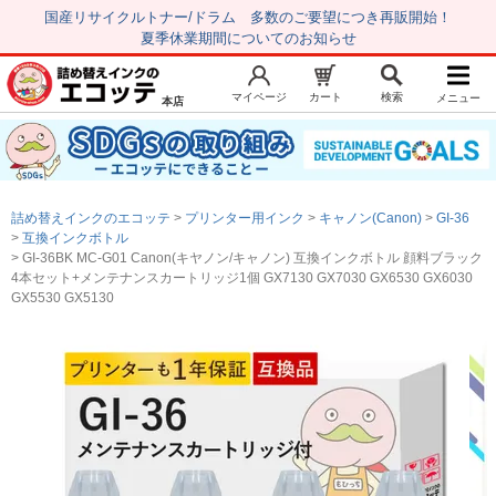
国産リサイクルトナー/ドラム 多数のご要望につき再販開始！
夏季休業期間についてのお知らせ
マイページ
カート
検索
メニュー
本店
新規会員登録
マイページ
トップページ
お気に入り
詰め替えインクのエコッテ
プリンター用インク
キャノン(Canon)
GI-36
注文履歴
レビュー履歴
互換インクボトル
GI-36BK MC-G01 Canon(キヤノン/キャノン) 互換インクボトル 顔料ブラック
はじめての方へ
4本セット+メンテナンスカートリッジ1個 GX7130 GX7030 GX6530 GX6030
GX5530 GX5130
商品を探す
初心者用セット
キャノンインク
エプソンインク
ブラザーインク