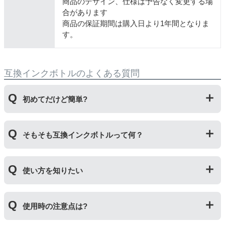
商品のデザイン、仕様は予告なく変更する場
合があります
商品の保証期間は購入日より1年間となりま
す。
互換インクボトルのよくある質問
初めてだけど簡単?
純正品とはボトルの開け方が違います。互換ボトルは封
そもそも互換インクボトルって何？
をしているフィルムを直接カッターで切り、穴を開ける
工程があります。そのため純正品よりひと手間かかりま
すがとても簡単です。
プリンターメーカーではない第三のメーカーが製造して
使い方を知りたい
いる互換品です。サードパーティ製や社外品などとも言
われます。開発コストが低いため純正品よりも安価でご
利用いただくことができます。
互換ボトルの使い方は、①互換ボトルのカバーを外す②
使用時の注意点は?
互換ボトルのフタを外す③封されているフィルムを切っ
て穴を開ける④フタを取り付けてプリンターに補充する