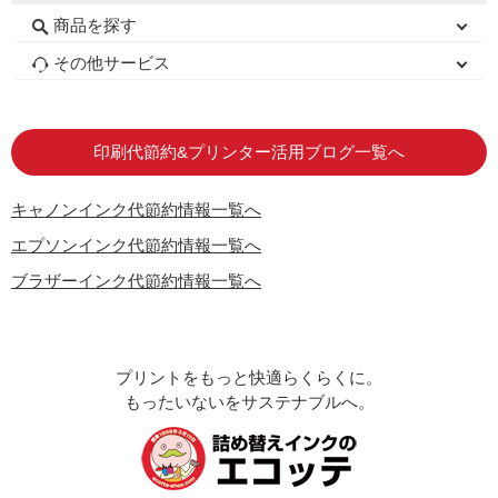
商品を探す
初心者用セット
キャノンインク
エプソンインク
ブラザーインク
詰め替えインク
互換インクボトル
互換インクカートリッジ
再生インクカートリッジ
トナーカートリッジ
その他サービス
はじめての方へ
お客様の声
お店の紹介
ご利用ガイド
よくある質問
お問い合わせ
会員専用商品
説明書ダウンロード
印刷代節約&プリンター活用ブログ一覧へ
キャノンインク代節約情報一覧へ
エプソンインク代節約情報一覧へ
ブラザーインク代節約情報一覧へ
プリントをもっと快適らくらくに。
もったいないをサステナブルへ。