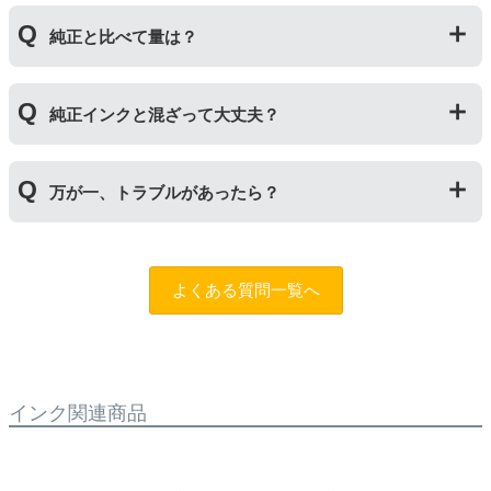
の４ステップです。
純正インクボトルには色の入れ間違いを防ぐ突起が付い
純正と比べて量は？
ていますが、互換品にはありません。プリンターにイン
クを補充する際は入れ間違いに十分ご注意ください。
インク量比較
純正インクと混ざって大丈夫？
【GI-390】
互換品：ブラック135ml/カラー各70ml
純正インクと互換インクを混ぜても使用には問題ござい
純正品：ブラック135ml/カラー各70ml
万が一、トラブルがあったら？
ません。純正インクは高品質なので、互換インクを入れ
るのは純正インクを使い切った後の方がオススメです。
【GI-36】
もしもトラブルがあった場合は
トラブルシューティング
互換品：ブラック175ml/カラー各140ml
チャットロボット
をご活用ください。また「
ふたつの保
純正品：ブラック170ml/カラー各135ml
よくある質問一覧へ
証
」を設けておりますので、ご購入商品とご使用プリン
タ―についても保証の適用が可能です。保証適用には条
【GI-35】
件がございますので、詳細についてはページをご確認く
互換品：ブラック70ml/カラー各50ml
ださい。
純正品：ブラック70ml/カラー各40ml
インク関連商品
【GI-30】
互換品：ブラック170ml/カラー各70ml
純正品：ブラック170ml/カラー各70ml