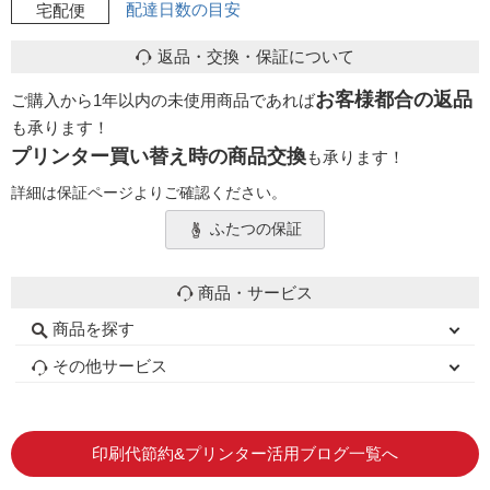
配達日数の目安
宅配便
返品・交換・保証について
お客様都合の返品
ご購入から1年以内の未使用商品であれば
も承ります！
プリンター買い替え時の商品交換
も承ります！
詳細は保証ページよりご確認ください。
ふたつの保証
商品・サービス
商品を探す
初心者用セット
キャノンインク
エプソンインク
ブラザーインク
詰め替えインク
互換インクボトル
互換インクカートリッジ
再生インクカートリッジ
トナーカートリッジ
その他サービス
はじめての方へ
お客様の声
お店の紹介
ご利用ガイド
よくある質問
お問い合わせ
会員専用商品
説明書ダウンロード
印刷代節約&プリンター活用ブログ一覧へ