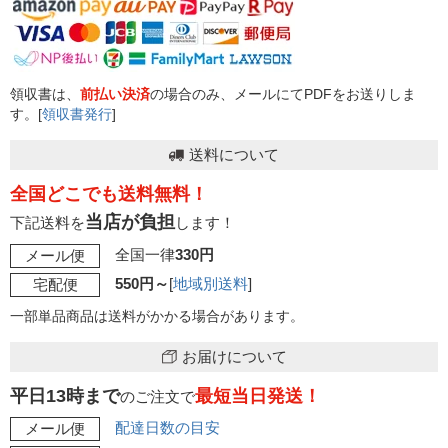
領収書は、
前払い決済
の場合のみ、メールにてPDFをお送りしま
す。[
領収書発行
]
送料について
全国どこでも送料無料！
当店が負担
下記送料を
します！
全国一律
330円
メール便
550円～
[
地域別送料
]
宅配便
一部単品商品は送料がかかる場合があります。
お届けについて
平日13時まで
最短当日発送！
のご注文で
配達日数の目安
メール便