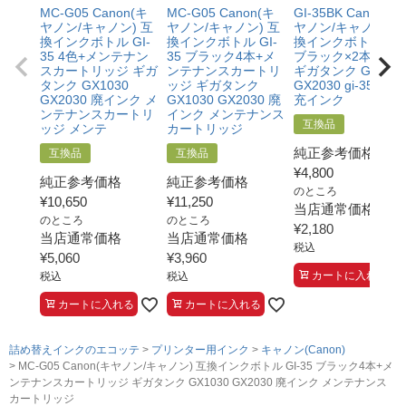
MC-G05 Canon(キ
MC-G05 Canon(キ
GI-35BK Canon(キ
ヤノン/キャノン) 互
ヤノン/キャノン) 互
ヤノン/キャノン) 
換インクボトル GI-
換インクボトル GI-
換インクボトル 顔
35 4色+メンテナン
35 ブラック4本+メ
ブラック×2本セッ
スカートリッジ ギガ
ンテナンスカートリ
ギガタンク GX103
タンク GX1030
ッジ ギガタンク
GX2030 gi-35bk 補
GX2030 廃インク メ
GX1030 GX2030 廃
充インク
ンテナンスカートリ
インク メンテナンス
互換品
ッジ メンテ
カートリッジ
純正参考価格
互換品
互換品
¥
4,800
純正参考価格
純正参考価格
のところ
¥
10,650
¥
11,250
当店通常価格
のところ
のところ
¥
2,180
当店通常価格
当店通常価格
税込
¥
5,060
¥
3,960
カートに入れる
税込
税込
カートに入れる
カートに入れる
詰め替えインクのエコッテ
プリンター用インク
キャノン(Canon)
MC-G05 Canon(キヤノン/キャノン) 互換インクボトル GI-35 ブラック4本+メ
ンテナンスカートリッジ ギガタンク GX1030 GX2030 廃インク メンテナンス
カートリッジ