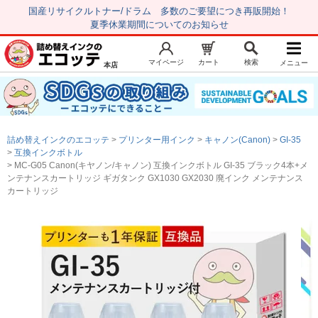
国産リサイクルトナー/ドラム 多数のご要望につき再販開始！
夏季休業期間についてのお知らせ
マイページ
カート
検索
メニュー
本店
新規会員登録
マイページ
トップページ
お気に入り
詰め替えインクのエコッテ
プリンター用インク
キャノン(Canon)
GI-35
注文履歴
レビュー履歴
互換インクボトル
MC-G05 Canon(キヤノン/キャノン) 互換インクボトル GI-35 ブラック4本+メ
はじめての方へ
ンテナンスカートリッジ ギガタンク GX1030 GX2030 廃インク メンテナンス
カートリッジ
商品を探す
初心者用セット
キャノンインク
エプソンインク
ブラザーインク