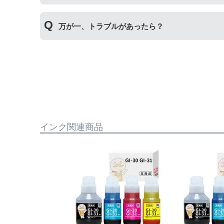
【GI-390】
互換品：ブラック135ml/カラー各70ml
純正インクと互換インクを混ぜても使用には問題
純正品：ブラック135ml/カラー各70ml
万が一、トラブルがあったら？
【GI-36】
もしもトラブルがあった場合は
トラブルシューテ
互換品：ブラック175ml/カラー各140ml
についても保証の適用が可能です。保証適用には
純正品：ブラック170ml/カラー各135ml
【GI-35】
互換品：ブラック70ml/カラー各50ml
純正品：ブラック70ml/カラー各40ml
インク関連商品
【GI-30】
互換品：ブラック170ml/カラー各70ml
純正品：ブラック170ml/カラー各70ml
【GI-31】
互換品：ブラック170ml/カラー各70ml
純正品：ブラック135ml/カラー各70ml