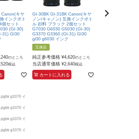
K Canon(キヤ
GI-30BK GI-31BK Canon(キヤ
GI-30BK GI-31BK 
互換インクボト
ノン/キャノン) 互換インクボト
ノン/キャノン) 互
 4個セット
ル 顔料 ブラック 2個セット
ル 顔料 ブラック 6
030 (GI-30)
G7030 G6030 G5030 (GI-30)
G7030 G6030 G5030
-31) GI30
G3370 G3360 (GI-31) GI30
G3370 G3360 (GI-3
ク
gl30 g6030 インク
gl30 g6030 インク
互換品
互換品
,240
純正参考価格
¥
4,620
純正参考価格
¥
14,
のところ
のところ
,520
当店通常価格
¥
2,640
当店通常価格
¥
4,8
税込
税込
る
カートに入れる
カートに入れる
pgbk g3370 イ
pgbk g3370 イ
pgbk g3370 イ
pgbk g3370 イ