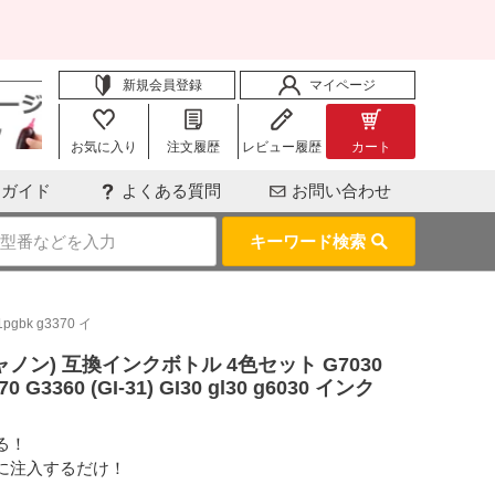
新規会員登録
マイページ
お気に入り
注文履歴
レビュー履歴
カート
用ガイド
よくある質問
お問い合わせ
キーワード検索
pgbk g3370 イ
/キャノン) 互換インクボトル 4色セット G7030
370 G3360 (GI-31) GI30 gl30 g6030 インク
る！
に注入するだけ！