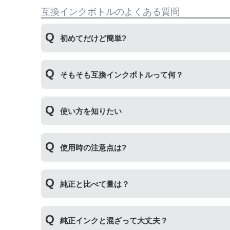
互換インクボトルのよくある質問
初めてだけど簡単?
純正品とはボトルの開け方が違います。互換ボト
そもそも互換インクボトルって何？
とても簡単です。
プリンターメーカーではない第三のメーカーが製
使い方を知りたい
いただくことができます。
互換ボトルの使い方は、①互換ボトルのカバーを
使用時の注意点は?
ステップです。
純正インクボトルには色の入れ間違いを防ぐ突起
純正と比べて量は？
インク量比較
純正インクと混ざって大丈夫？