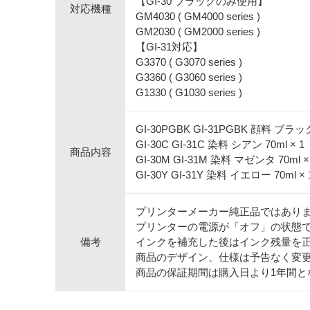
【GI-30 ブラックのみ使用】
対応機種
GM4030 ( GM4000 series )
GM2030 ( GM2000 series )
【GI-31対応】
G3370 ( G3070 series )
G3360 ( G3060 series )
G1330 ( G1030 series )
GI-30PGBK GI-31PGBK 顔料 ブラック 
GI-30C GI-31C 染料 シアン 70ml × 1
商品内容
GI-30M GI-31M 染料 マゼンタ 70ml ×
GI-30Y GI-31Y 染料 イエロー 70ml × 
プリンターメーカー純正品ではあり
プリンターの電源が「オフ」の状態
備考
インクを補充した後はインク残量を
商品のデザイン、仕様は予告なく変
商品の保証期間は購入日より1年間と