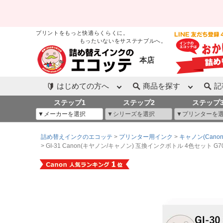
プリントをもっと快適らくらくに。
もったいないをサステナブルへ。
本店
はじめての方へ
商品を探す
記
ステップ1
ステップ2
ステップ
詰め替えインクのエコッテ
プリンター用インク
キャノン(Canon
GI-31 Canon(キヤノン/キャノン) 互換インクボトル 4色セット G7030 G6030 