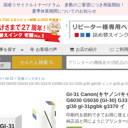
国産リサイクルトナー/ドラム 多数のご要望につき再販開始！
夏季休業期間についてのお知らせ
事を探す
お客様の声
お店の紹介
ご利
3
)
GI-31
互換インクボトル
G5030 (GI-30) G3370 G3360 (GI-31) GI30 gl30 g6030 インク gi30 gi-31
GI-31 Canon(キヤノン
G6030 G5030 (GI-30) G3
gi30 gi-31pgbk g3370 イ
印刷代を節約できてお得に使え
純正品と同じようにプリンター