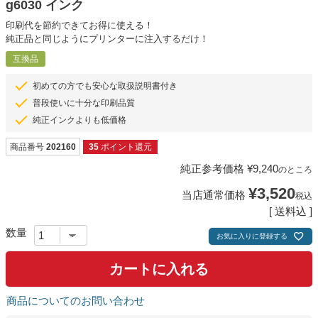
g6030 インク
印刷代を節約できてお得に使える！
純正品と同じようにプリンターに注入するだけ！
互換品
初めての方でも安心な取扱説明書付き
普段使いに十分な印刷品質
純正インクよりも低価格
商品番号
202160
35
ポイント還元
純正参考価格
¥
9,240
のところ
¥
3,520
当店通常価格
税込
送料込
お気に入りに登録する
カートに入れる
商品についてのお問い合わせ