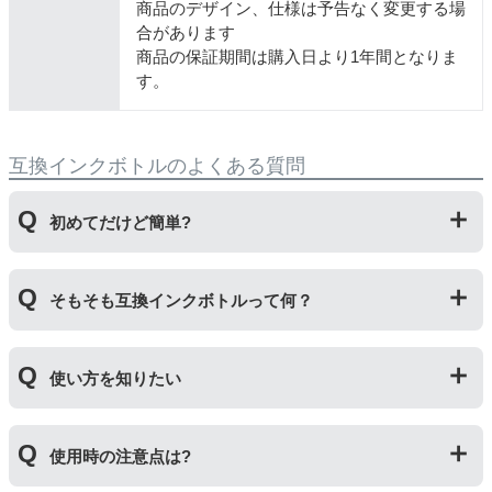
商品のデザイン、仕様は予告なく変更する場
合があります
商品の保証期間は購入日より1年間となりま
す。
互換インクボトルのよくある質問
初めてだけど簡単?
純正品とはボトルの開け方が違います。互換ボトルは封
そもそも互換インクボトルって何？
をしているフィルムを直接カッターで切り、穴を開ける
工程があります。そのため純正品よりひと手間かかりま
すがとても簡単です。
プリンターメーカーではない第三のメーカーが製造して
使い方を知りたい
いる互換品です。サードパーティ製や社外品などとも言
われます。開発コストが低いため純正品よりも安価でご
利用いただくことができます。
互換ボトルの使い方は、①互換ボトルのカバーを外す②
使用時の注意点は?
互換ボトルのフタを外す③封されているフィルムを切っ
て穴を開ける④フタを取り付けてプリンターに補充する