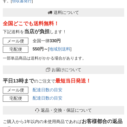
す。[
領収書発行
]
送料について
全国どこでも送料無料！
当店が負担
下記送料を
します！
全国一律
330円
メール便
550円～
[
地域別送料
]
宅配便
一部単品商品は送料がかかる場合があります。
お届けについて
平日13時まで
最短当日発送！
のご注文で
配達日数の目安
メール便
配達日数の目安
宅配便
返品・交換・保証について
お客様都合の返品
ご購入から1年以内の未使用商品であれば