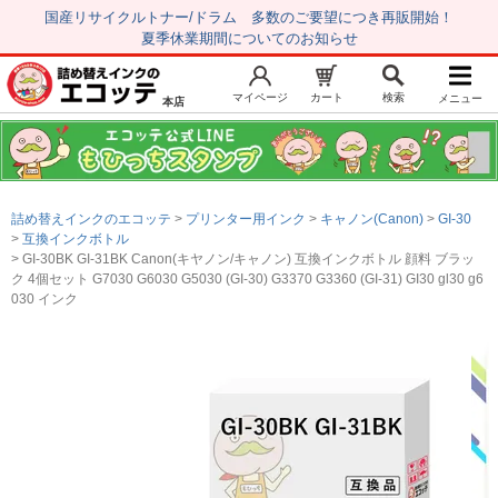
国産リサイクルトナー/ドラム 多数のご要望につき再販開始！
夏季休業期間についてのお知らせ
マイページ
カート
検索
メニュー
本店
新規会員登録
マイページ
トップページ
お気に入り
詰め替えインクのエコッテ
プリンター用インク
キャノン(Canon)
GI-30
注文履歴
レビュー履歴
互換インクボトル
GI-30BK GI-31BK Canon(キヤノン/キャノン) 互換インクボトル 顔料 ブラッ
はじめての方へ
ク 4個セット G7030 G6030 G5030 (GI-30) G3370 G3360 (GI-31) GI30 gl30 g6
030 インク
商品を探す
初心者用セット
キャノンインク
エプソンインク
ブラザーインク