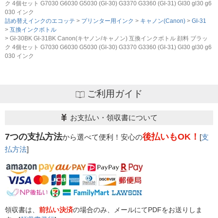
ク 4個セット G7030 G6030 G5030 (GI-30) G3370 G3360 (GI-31) GI30 gl30 g6
030 インク
詰め替えインクのエコッテ
プリンター用インク
キャノン(Canon)
GI-31
互換インクボトル
GI-30BK GI-31BK Canon(キヤノン/キャノン) 互換インクボトル 顔料 ブラッ
ク 4個セット G7030 G6030 G5030 (GI-30) G3370 G3360 (GI-31) GI30 gl30 g6
030 インク
ご利用ガイド
お支払い・領収書について
7つの支払方法
後払いもOK！
から選べて便利！安心の
[
支
払方法
]
領収書は、
前払い決済
の場合のみ、メールにてPDFをお送りしま