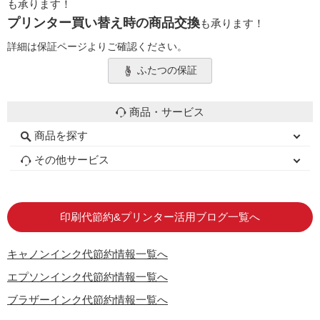
も承ります！
プリンター買い替え時の商品交換
も承ります！
詳細は保証ページよりご確認ください。
ふたつの保証
商品・サービス
商品を探す
初心者用セット
キャノンインク
エプソンインク
ブラザーインク
詰め替えインク
互換インクボトル
互換インクカートリッジ
再生インクカートリッジ
トナーカートリッジ
その他サービス
はじめての方へ
お客様の声
お店の紹介
ご利用ガイド
よくある質問
お問い合わせ
会員専用商品
説明書ダウンロード
印刷代節約&プリンター活用ブログ一覧へ
キャノンインク代節約情報一覧へ
エプソンインク代節約情報一覧へ
ブラザーインク代節約情報一覧へ