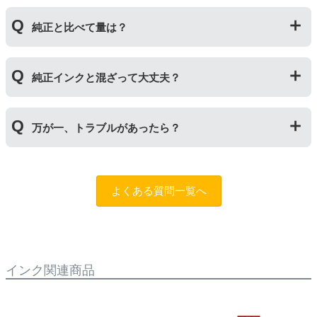
の４ステップです。
純正インクボトルには色の入れ間違いを防ぐ突起が付い
純正と比べて量は？
ていますが、互換品にはありません。プリンターにイン
クを補充する際は入れ間違いに十分ご注意ください。
インク量比較
純正インクと混ざって大丈夫？
【GI-390】
互換品：ブラック135ml/カラー各70ml
純正インクと互換インクを混ぜても使用には問題ござい
純正品：ブラック135ml/カラー各70ml
万が一、トラブルがあったら？
ません。純正インクは高品質なので、互換インクを入れ
るのは純正インクを使い切った後の方がオススメです。
【GI-36】
もしもトラブルがあった場合は
トラブルシューティング
互換品：ブラック175ml/カラー各140ml
チャットロボット
をご活用ください。また「
ふたつの保
純正品：ブラック170ml/カラー各135ml
よくある質問一覧へ
証
」を設けておりますので、ご購入商品とご使用プリン
タ―についても保証の適用が可能です。保証適用には条
【GI-35】
件がございますので、詳細についてはページをご確認く
互換品：ブラック70ml/カラー各50ml
ださい。
純正品：ブラック70ml/カラー各40ml
インク関連商品
【GI-30】
互換品：ブラック170ml/カラー各70ml
純正品：ブラック170ml/カラー各70ml