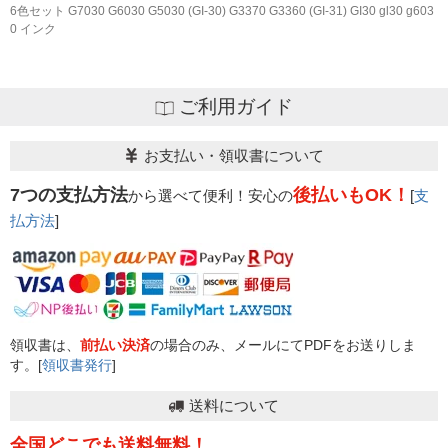
6色セット G7030 G6030 G5030 (GI-30) G3370 G3360 (GI-31) GI30 gl30 g603
0 インク
ご利用ガイド
お支払い・領収書について
7つの支払方法
後払いもOK！
から選べて便利！安心の
[
支
払方法
]
領収書は、
前払い決済
の場合のみ、メールにてPDFをお送りしま
す。[
領収書発行
]
送料について
全国どこでも送料無料！