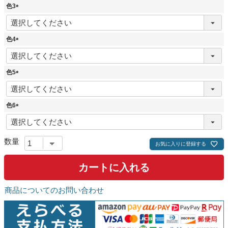
須
色3
)
(
必
須
色4
)
(
必
須
色5
)
(
必
須
色6
)
(
必
須
)
お気に入りに登録する
カートに入れる
商品についてのお問い合わせ