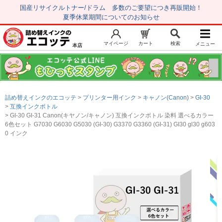
国産リサイクルトナー/ドラム 多数のご要望につき再販開始！
夏季休業期間についてのお知らせ
マイページ
カート
検索
メニュー
本店
新規会員登録
マイページ
トップページ
お気に入り
詰め替えインクのエコッテ
プリンター用インク
キャノン(Canon)
GI-30
注文履歴
レビュー履歴
互換インクボトル
GI-30 GI-31 Canon(キヤノン/キャノン) 互換インクボトル 染料 選べるカラー
はじめての方へ
6色セット G7030 G6030 G5030 (GI-30) G3370 G3360 (GI-31) GI30 gl30 g603
0 インク
商品を探す
初心者用セット
キャノンインク
エプソンインク
ブラザーインク