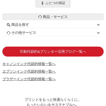
ふたつの保証
商品・サービス
商品を探す
初心者用セット
キャノンインク
エプソンインク
ブラザーインク
詰め替えインク
互換インクボトル
互換インクカートリッジ
再生インクカートリッジ
トナーカートリッジ
その他サービス
はじめての方へ
お客様の声
お店の紹介
ご利用ガイド
よくある質問
お問い合わせ
会員専用商品
説明書ダウンロード
印刷代節約&プリンター活用ブログ一覧へ
キャノンインク代節約情報一覧へ
エプソンインク代節約情報一覧へ
ブラザーインク代節約情報一覧へ
プリントをもっと快適らくらくに。
もったいないをサステナブルへ。