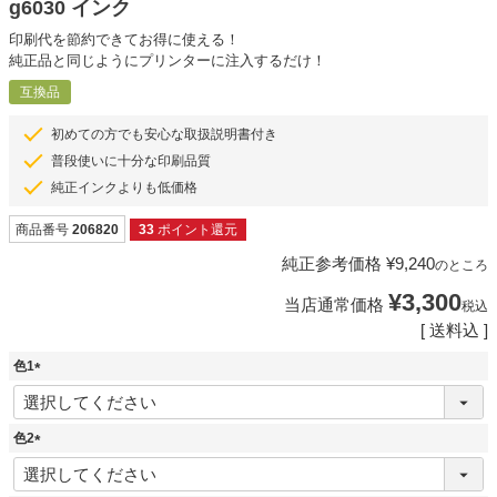
g6030 インク
印刷代を節約できてお得に使える！
純正品と同じようにプリンターに注入するだけ！
互換品
初めての方でも安心な取扱説明書付き
普段使いに十分な印刷品質
純正インクよりも低価格
商品番号
206820
33
ポイント還元
純正参考価格
¥
9,240
のところ
¥
3,300
当店通常価格
税込
送料込
色1
(
必
須
色2
)
(
必