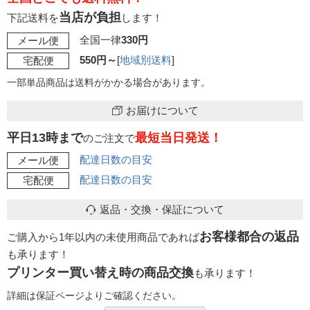
当店が負担
下記送料を
します！
全国一律
330円
メール便
550円～
[
地域別送料
]
宅配便
一部単品商品は送料がかかる場合があります。
お届けについて
平日13時まで
最短当日発送！
のご注文で
配達日数の目安
メール便
配達日数の目安
宅配便
返品・交換・保証について
お客様都合の返品
ご購入から1年以内の未使用商品であれば
も承ります！
プリンター買い替え時の商品交換
も承ります！
詳細は保証ページよりご確認ください。