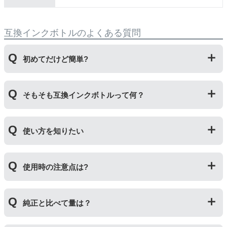
互換インクボトルのよくある質問
初めてだけど簡単?
純正品とはボトルの開け方が違います。互換ボトルは封
そもそも互換インクボトルって何？
をしているフィルムを直接カッターで切り、穴を開ける
工程があります。そのため純正品よりひと手間かかりま
すがとても簡単です。
プリンターメーカーではない第三のメーカーが製造して
使い方を知りたい
いる互換品です。サードパーティ製や社外品などとも言
われます。開発コストが低いため純正品よりも安価でご
利用いただくことができます。
互換ボトルの使い方は、①互換ボトルのカバーを外す②
使用時の注意点は?
互換ボトルのフタを外す③封されているフィルムを切っ
て穴を開ける④フタを取り付けてプリンターに補充する
の４ステップです。
純正インクボトルには色の入れ間違いを防ぐ突起が付い
純正と比べて量は？
ていますが、互換品にはありません。プリンターにイン
クを補充する際は入れ間違いに十分ご注意ください。