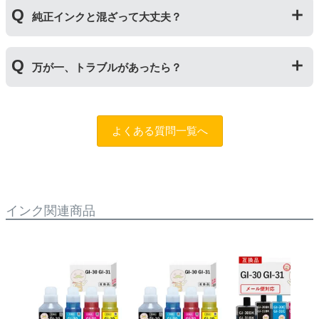
インク量比較
純正インクと混ざって大丈夫？
【GI-390】
互換品：ブラック135ml/カラー各70ml
純正インクと互換インクを混ぜても使用には問題ござい
純正品：ブラック135ml/カラー各70ml
万が一、トラブルがあったら？
ません。純正インクは高品質なので、互換インクを入れ
るのは純正インクを使い切った後の方がオススメです。
【GI-36】
もしもトラブルがあった場合は
トラブルシューティング
互換品：ブラック175ml/カラー各140ml
チャットロボット
をご活用ください。また「
ふたつの保
純正品：ブラック170ml/カラー各135ml
よくある質問一覧へ
証
」を設けておりますので、ご購入商品とご使用プリン
タ―についても保証の適用が可能です。保証適用には条
【GI-35】
件がございますので、詳細についてはページをご確認く
互換品：ブラック70ml/カラー各50ml
ださい。
純正品：ブラック70ml/カラー各40ml
インク関連商品
【GI-30】
互換品：ブラック170ml/カラー各70ml
純正品：ブラック170ml/カラー各70ml
【GI-31】
互換品：ブラック170ml/カラー各70ml
純正品：ブラック135ml/カラー各70ml