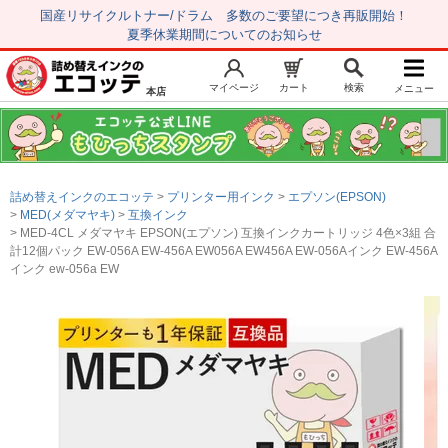
国産リサイクルトナー/ドラム 多数のご要望につき再販開始！
夏季休業期間についてのお知らせ
マイページ
カート
検索
メニュー
本店
新規会員登録
マイページ
トップページ
お気に入り
詰め替えインクのエコッテ
プリンター用インク
エプソン(EPSON)
注文履歴
レビュー履歴
MED(メダマヤキ)
互換インク
MED-4CL メダマヤキ EPSON(エプソン) 互換インクカートリッジ 4色×3組 合
はじめての方へ
計12個パック EW-056A EW-456A EW056A EW456A EW-056Aインク EW-456A
インク ew-056a EW
商品を探す
初心者用セット
キャノンインク
エプソンインク
ブラザーインク