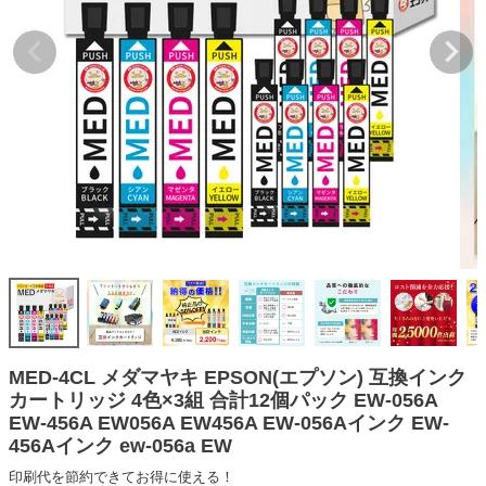
詰め替えインク
互換インクボトル
互換インクカートリッジ
再生インクカートリッジ
記事を探す
お客様の声
お店の紹介
ご利用ガイド
よくある質問
お問い合わせ
MED-4CL メダマヤキ EPSON(エプソン) 互換インク
カートリッジ 4色×3組 合計12個パック EW-056A
会員専用商品
EW-456A EW056A EW456A EW-056Aインク EW-
456Aインク ew-056a EW
説明書ダウンロード
印刷代を節約できてお得に使える！