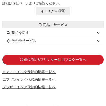
詳細は保証ページよりご確認ください。
ふたつの保証
商品・サービス
商品を探す
初心者用セット
キャノンインク
エプソンインク
ブラザーインク
詰め替えインク
互換インクボトル
互換インクカートリッジ
再生インクカートリッジ
トナーカートリッジ
その他サービス
はじめての方へ
お客様の声
お店の紹介
ご利用ガイド
よくある質問
お問い合わせ
会員専用商品
説明書ダウンロード
印刷代節約&プリンター活用ブログ一覧へ
キャノンインク代節約情報一覧へ
エプソンインク代節約情報一覧へ
ブラザーインク代節約情報一覧へ