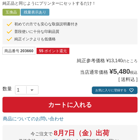
純正品と同じようにプリンターにセットするだけ！
互換品
残量表示あり
初めての方でも安心な取扱説明書付き
普段使いに十分な印刷品質
純正インクよりも低価格
商品番号
203660
55
ポイント還元
純正参考価格
¥
13,140
のところ
¥
5,480
当店通常価格
税込
送料込
お気に入りに登録する
カートに入れる
商品についてのお問い合わせ
8月7日（金）出荷
今ご注文で