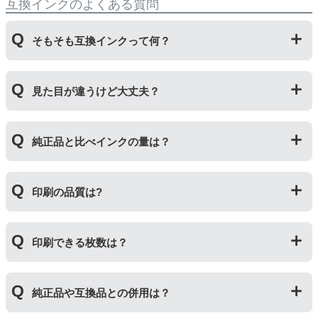
互換インクのよくある質問
そもそも互換インクって何？
プリンターメーカーではない第三のメーカーが製造して
見た目が違うけど大丈夫？
いる互換品です。サードパーティ製や社外品などとも言
われます。開発コストが低いため純正品よりも安価でご
利用いただくことができます。
プリンターメーカーではない第三のメーカーが製造して
純正品と比べインクの量は？
いる互換品です。プリンターに適合するように作られて
いますが、一部特許回避を目的に形状をあえて変更して
いる場合もございます。使用には問題ございませんので
互換インクカートリッジには純正品と同量かそれ以上の
ご安心ください。
印刷の品質は?
インク量が入っており、純正インクと同等量の印刷がで
きます。（インクが純正品より多く入っていても、必ず
しも純正より印刷数量が多くなるわけではありませ
印刷の品質は「純正品 > 詰め替えインク > 互換インク」
ん。）
印刷できる枚数は？
の順です。
その他にも純正品、詰め替えインク、互換インクを比較
互換インクカートリッジには純正品と同量かそれ以上の
したブログ記事がございますのでよろしければご覧くだ
純正品や互換品との併用は？
インク量が入っており、純正インクと同等量の印刷がで
さい。
きます。（インクが純正品より多く入っていても、必ず