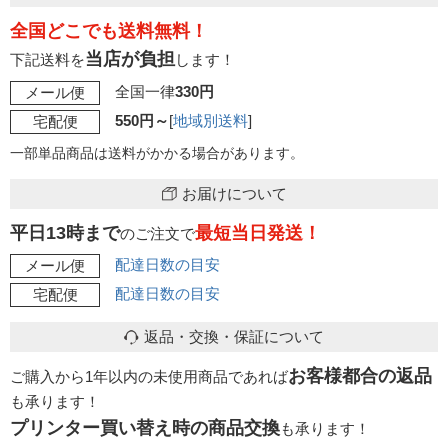
全国どこでも送料無料！
当店が負担
下記送料を
します！
全国一律
330円
メール便
550円～
[
地域別送料
]
宅配便
一部単品商品は送料がかかる場合があります。
お届けについて
平日13時まで
最短当日発送！
のご注文で
配達日数の目安
メール便
配達日数の目安
宅配便
返品・交換・保証について
お客様都合の返品
ご購入から1年以内の未使用商品であれば
も承ります！
プリンター買い替え時の商品交換
も承ります！