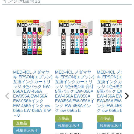
インク関連商品
・商品を返送する前に必ず当店までご連絡をいただきサ
作方法によって改善する場合もありますので、まずは当
ポートを受けていただくこと
店までご相談をお願いいたします。
・当店でご購入履歴が確認できる商品であること
・保証対象となる商品を当店指定の方法で返送いただく
【適用条件】
こと
・修理に出される前に、必ず当店へご連絡をいただくこ
・当店で定めた保証期間（ご購入日から1年間）を過ぎ
と。
る前に当店へご連絡をいただくこと
・プリンター本体が保証期間内であることを証明できる
・返品理由が「不要になったから」「注文を間違えた」
書類（保証書や領収書など）をご提示いただくこと。
等お客様都合ではないこと
・当店の商品が原因でプリンターが故障したことがわか
る書類（修理の明細書など）をご提示いただくこと。
・プリンターの廃インクエラーや廃トナーエラーによる
MED-4CL メダマヤ
MED-4CL メダマヤ
MED-4CL メダマヤ
ものではないこと。
キ EPSON(エプソン)
キ EPSON(エプソン)
キ EPSON(エプソン
・メーカーの出張修理を依頼されてないこと。
互換インクカートリ
互換インクカートリ
互換インクカート
ッジ 4色パック EW-
ッジ 4色+黒1個 合計
ッジ 4色+黒2個 合
056A EW-456A
5個パック EW-056A
6個パック EW-056
EW056A EW456A
EW-456A EW056A
EW-456A EW056A
EW-056Aインク
EW456A EW-056Aイ
EW456A EW-056A
EW-456Aインク ew-
ンク EW-456Aイン
ンク EW-456Aイン
056a EW-056A ＥＷ
ク ew-056a E
ク ew-056a E
－0
互換品
互換品
互換品
残量表示あり
残量表示あり
残量表示あり