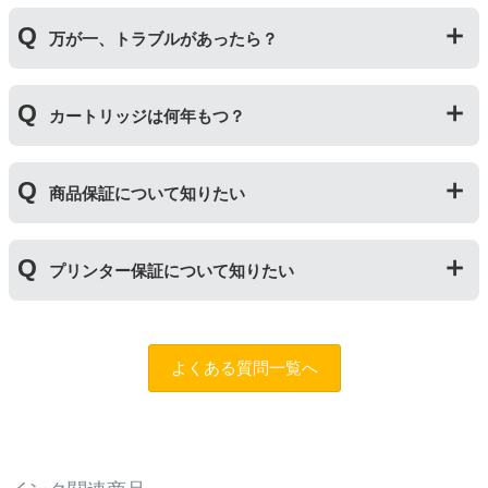
純正インク・互換インク・詰め替えインクの違い【まと
しも純正より印刷数量が多くなるわけではありませ
純正品や当店の詰め替えインクを使ったカートリッジと
め】
ん。）印刷枚数についてはご使用環境により大きく左右
万が一、トラブルがあったら？
併用してご使用いただけます。（例：よく使うブラック
されますので枚数保証等はしておりません。
は互換インク、他の色は純正インクを使う等）ただし、
他社製品の詰め替えインクやインクカートリッジとの併
万が一トラブルが発生した際は、サポートスタッフまで
用おいては、当店でテストしておりません。万が一動作
カートリッジは何年もつ？
ご相談ください。また互換インクカートリッジには「
ふ
不良が発生した場合は保証対象外となりますのでご注意
たつの保証
」を設けております。商品はご購入から１年
ください。
以内、ご使用プリンタ―についてもプリンターご購入か
使用期限は設けてはおりませんが、商品保証はご購入か
ら１年以内であれば保証の適用が可能です。
商品保証について知りたい
ら１年間とさせていただいておりますので、可能な限り
保証期間内に使い切っていただくようお願いいたしま
す。また、保管の際は直射日光の当たらない冷暗所での
商品保証
について
保管をお願いいたします。
プリンター保証について知りたい
保証期間：ご購入日から１年間
トラブルが発生した際、サポートスタッフにご相談のう
えでもトラブルが解決しない場合、商品の交換や全額返
プリンター本体保証
について
品返金を承る制度です。
保証期間：プリンター本体ご購入日から１年間
よくある質問一覧へ
※商品の不具合ではなく、プリンターの操作方法によっ
当店のインクが原因でトラブルが発生し、サポートスタ
て改善する場合もありますので、まずは当店までご相談
ッフにご相談のうえでもトラブルが解決せず、プリンタ
をお願いいたします。
ーが修理対応となった場合。プリンター本体が保証期間
内にも関わらず修理費用が発生した場合、当店で補填す
【適用条件】
る制度です。※商品の不具合ではなく、プリンターの操