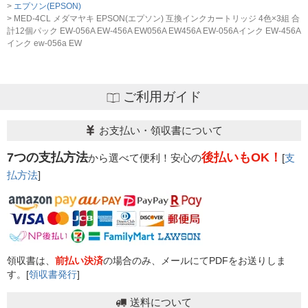
エプソン(EPSON)
MED-4CL メダマヤキ EPSON(エプソン) 互換インクカートリッジ 4色×3組 合
計12個パック EW-056A EW-456A EW056A EW456A EW-056Aインク EW-456A
インク ew-056a EW
ご利用ガイド
お支払い・領収書について
7つの支払方法
後払いもOK！
から選べて便利！安心の
[
支
払方法
]
領収書は、
前払い決済
の場合のみ、メールにてPDFをお送りしま
す。[
領収書発行
]
送料について