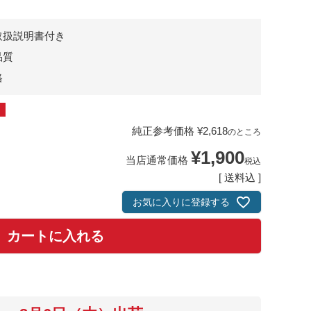
取扱説明書付き
品質
格
純正参考価格
¥
2,618
のところ
¥
1,900
当店通常価格
税込
送料込
お気に入りに登録する
カートに入れる