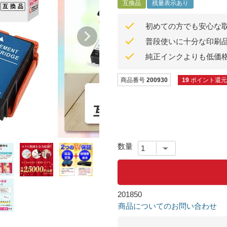
互換品
残量表示あり
初めての方でも安心な
普段使いに十分な印刷
純正インクよりも低価
商品番号
200930
19
ポイント還元
201850
商品についてのお問い合わせ