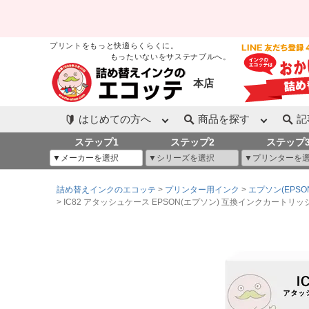
プリントをもっと快適らくらくに。
もったいないをサステナブルへ。
本店
はじめての方へ
商品を探す
記
ステップ1
ステップ2
ステップ
詰め替えインクのエコッテ
プリンター用インク
エプソン(EPSO
IC82 アタッシュケース EPSON(エプソン) 互換インクカートリッジ カ