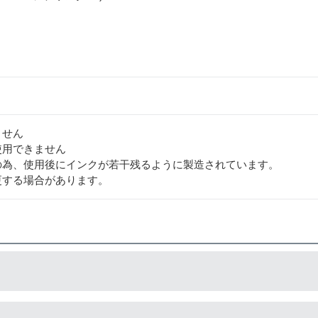
ません
使用できません
の為、使用後にインクが若干残るように製造されています。
更する場合があります。
造している互換品です。サードパーティ製や社外品などとも言わ