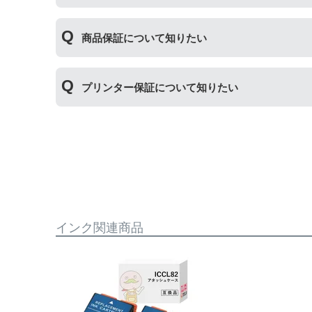
使用期限は設けてはおりませんが、商品保証はご
商品保証について知りたい
た、保管の際は直射日光の当たらない冷暗所での
商品保証
について
プリンター保証について知りたい
保証期間：ご購入日から１年間
トラブルが発生した際、サポートスタッフにご相
※商品の不具合ではなく、プリンターの操作方法
プリンター本体保証
について
保証期間：プリンター本体ご購入日から１年間
【適用条件】
当店のインクが原因でトラブルが発生し、サポー
・商品を返送する前に必ず当店までご連絡をいた
も関わらず修理費用が発生した場合、当店で補填
・当店でご購入履歴が確認できる商品であること
相談をお願いいたします。
・保証対象となる商品を当店指定の方法で返送い
・当店で定めた保証期間（ご購入日から1年間）
【適用条件】
インク関連商品
・返品理由が「不要になったから」「注文を間違
・修理に出される前に、必ず当店へご連絡をいた
・プリンター本体が保証期間内であることを証明
・当店の商品が原因でプリンターが故障したこと
・プリンターの廃インクエラーや廃トナーエラー
・メーカーの出張修理を依頼されてないこと。