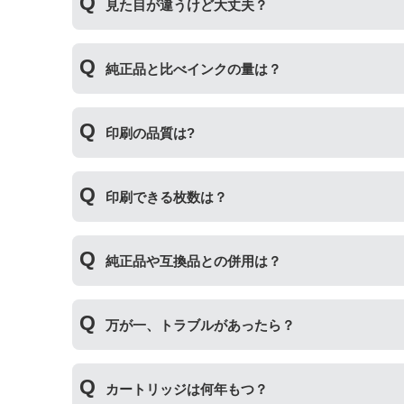
見た目が違うけど大丈夫？
いただくことができます。
プリンターメーカーではない第三のメーカーが製
純正品と比べインクの量は？
場合もございます。使用には問題ございませんの
互換インクカートリッジには純正品と同量かそれ
印刷の品質は?
純正より印刷数量が多くなるわけではありません
印刷の品質は「純正品 > 詰め替えインク > 互
印刷できる枚数は？
その他にも純正品、詰め替えインク、互換インク
純正インク・互換インク・詰め替えインクの違い
互換インクカートリッジには純正品と同量かそれ
純正品や互換品との併用は？
純正より印刷数量が多くなるわけではありません
純正品や当店の詰め替えインクを使ったカートリ
万が一、トラブルがあったら？
製品の詰め替えインクやインクカートリッジとの
い。
万が一トラブルが発生した際は、サポートスタッ
カートリッジは何年もつ？
内、ご使用プリンタ―についてもプリンターご購