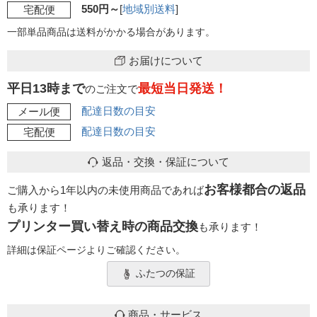
550円～
[
地域別送料
]
宅配便
一部単品商品は送料がかかる場合があります。
お届けについて
平日13時まで
最短当日発送！
のご注文で
配達日数の目安
メール便
配達日数の目安
宅配便
返品・交換・保証について
お客様都合の返品
ご購入から1年以内の未使用商品であれば
も承ります！
プリンター買い替え時の商品交換
も承ります！
詳細は保証ページよりご確認ください。
ふたつの保証
商品・サービス