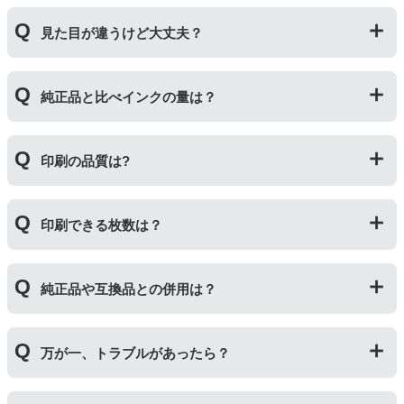
プリンターメーカーではない第三のメーカーが製造して
見た目が違うけど大丈夫？
いる互換品です。サードパーティ製や社外品などとも言
われます。開発コストが低いため純正品よりも安価でご
利用いただくことができます。
プリンターメーカーではない第三のメーカーが製造して
純正品と比べインクの量は？
いる互換品です。プリンターに適合するように作られて
いますが、一部特許回避を目的に形状をあえて変更して
いる場合もございます。使用には問題ございませんので
互換インクカートリッジには純正品と同量かそれ以上の
ご安心ください。
印刷の品質は?
インク量が入っており、純正インクと同等量の印刷がで
きます。（インクが純正品より多く入っていても、必ず
しも純正より印刷数量が多くなるわけではありませ
印刷の品質は「純正品 > 詰め替えインク > 互換インク」
ん。）
印刷できる枚数は？
の順です。
その他にも純正品、詰め替えインク、互換インクを比較
互換インクカートリッジには純正品と同量かそれ以上の
したブログ記事がございますのでよろしければご覧くだ
純正品や互換品との併用は？
インク量が入っており、純正インクと同等量の印刷がで
さい。
きます。（インクが純正品より多く入っていても、必ず
純正インク・互換インク・詰め替えインクの違い【まと
しも純正より印刷数量が多くなるわけではありませ
純正品や当店の詰め替えインクを使ったカートリッジと
め】
ん。）印刷枚数についてはご使用環境により大きく左右
万が一、トラブルがあったら？
併用してご使用いただけます。（例：よく使うブラック
されますので枚数保証等はしておりません。
は互換インク、他の色は純正インクを使う等）ただし、
他社製品の詰め替えインクやインクカートリッジとの併
万が一トラブルが発生した際は、サポートスタッフまで