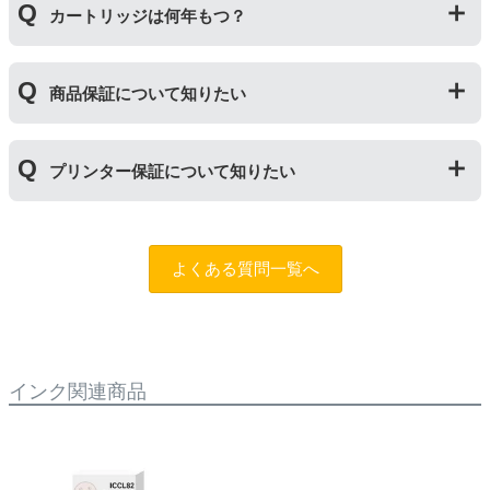
用おいては、当店でテストしておりません。万が一動作
カートリッジは何年もつ？
ご相談ください。また互換インクカートリッジには「
ふ
不良が発生した場合は保証対象外となりますのでご注意
たつの保証
」を設けております。商品はご購入から１年
ください。
以内、ご使用プリンタ―についてもプリンターご購入か
使用期限は設けてはおりませんが、商品保証はご購入か
ら１年以内であれば保証の適用が可能です。
商品保証について知りたい
ら１年間とさせていただいておりますので、可能な限り
保証期間内に使い切っていただくようお願いいたしま
す。また、保管の際は直射日光の当たらない冷暗所での
商品保証
について
保管をお願いいたします。
プリンター保証について知りたい
保証期間：ご購入日から１年間
トラブルが発生した際、サポートスタッフにご相談のう
えでもトラブルが解決しない場合、商品の交換や全額返
プリンター本体保証
について
品返金を承る制度です。
保証期間：プリンター本体ご購入日から１年間
よくある質問一覧へ
※商品の不具合ではなく、プリンターの操作方法によっ
当店のインクが原因でトラブルが発生し、サポートスタ
て改善する場合もありますので、まずは当店までご相談
ッフにご相談のうえでもトラブルが解決せず、プリンタ
をお願いいたします。
ーが修理対応となった場合。プリンター本体が保証期間
内にも関わらず修理費用が発生した場合、当店で補填す
【適用条件】
る制度です。※商品の不具合ではなく、プリンターの操
インク関連商品
・商品を返送する前に必ず当店までご連絡をいただきサ
作方法によって改善する場合もありますので、まずは当
ポートを受けていただくこと
店までご相談をお願いいたします。
・当店でご購入履歴が確認できる商品であること
・保証対象となる商品を当店指定の方法で返送いただく
【適用条件】
こと