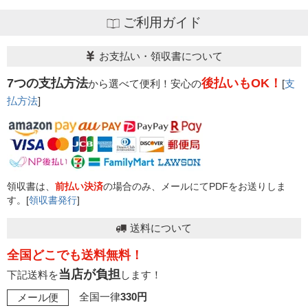
ご利用ガイド
お支払い・領収書について
7つの支払方法
後払いもOK！
から選べて便利！安心の
[
支
払方法
]
領収書は、
前払い決済
の場合のみ、メールにてPDFをお送りしま
す。[
領収書発行
]
送料について
全国どこでも送料無料！
当店が負担
下記送料を
します！
全国一律
330円
メール便