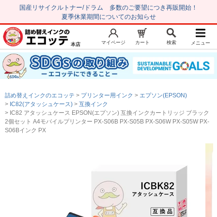
国産リサイクルトナー/ドラム 多数のご要望につき再販開始！
夏季休業期間についてのお知らせ
マイページ
カート
検索
メニュー
本店
新規会員登録
マイページ
トップページ
お気に入り
詰め替えインクのエコッテ
プリンター用インク
エプソン(EPSON)
注文履歴
レビュー履歴
IC82(アタッシュケース)
互換インク
IC82 アタッシュケース EPSON(エプソン) 互換インクカートリッジ ブラック
はじめての方へ
2個セット A4モバイルプリンター PX-S06B PX-S05B PX-S06W PX-S05W PX-
S06Bインク PX
商品を探す
初心者用セット
キャノンインク
エプソンインク
ブラザーインク