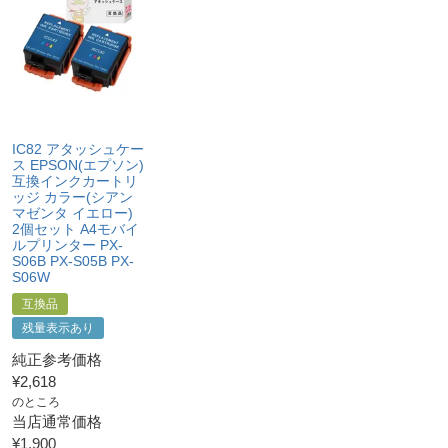
・修理に出される前に、必ず当店へご連絡をいただくこ
・当店で定めた保証期間（ご購入日から1年間）を過ぎ
と。
る前に当店へご連絡をいただくこと
・プリンター本体が保証期間内であることを証明できる
・返品理由が「不要になったから」「注文を間違えた」
書類（保証書や領収書など）をご提示いただくこと。
等お客様都合ではないこと
・当店の商品が原因でプリンターが故障したことがわか
る書類（修理の明細書など）をご提示いただくこと。
・プリンターの廃インクエラーや廃トナーエラーによる
IC82 アタッシュケー
ものではないこと。
ス EPSON(エプソン)
・メーカーの出張修理を依頼されてないこと。
互換インクカートリ
ッジ カラー(シアン
マゼンタ イエロー)
2個セット A4モバイ
ルプリンター PX-
S06B PX-S05B PX-
S06W
互換品
残量表示あり
純正参考価格
¥
2,618
のところ
当店通常価格
¥
1,900