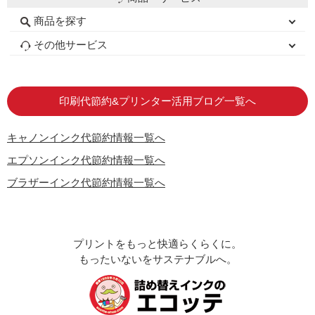
商品を探す
初心者用セット
キャノンインク
エプソンインク
ブラザーインク
詰め替えインク
互換インクボトル
互換インクカートリッジ
再生インクカートリッジ
トナーカートリッジ
その他サービス
はじめての方へ
お客様の声
お店の紹介
ご利用ガイド
よくある質問
お問い合わせ
会員専用商品
説明書ダウンロード
印刷代節約&プリンター活用ブログ一覧へ
キャノンインク代節約情報一覧へ
エプソンインク代節約情報一覧へ
ブラザーインク代節約情報一覧へ
プリントをもっと快適らくらくに。
もったいないをサステナブルへ。