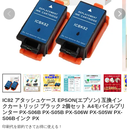
詰め替えインク
互換インクボトル
互換インクカートリッジ
再生インクカートリッジ
記事を探す
お客様の声
お店の紹介
ご利用ガイド
よくある質問
お問い合わせ
IC82 アタッシュケース EPSON(エプソン) 互換イン
クカートリッジ ブラック 2個セット A4モバイルプリ
会員専用商品
ンター PX-S06B PX-S05B PX-S06W PX-S05W PX-
S06Bインク PX
説明書ダウンロード
印刷代を節約できてお得に使える！