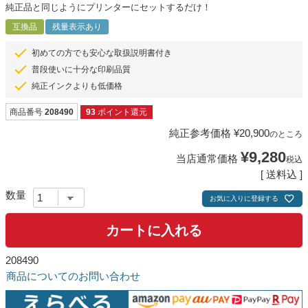
純正品と同じようにプリンターにセットするだけ！
互換品
残量表示あり
初めての方でも安心な取扱説明書付き
普段使いに十分な印刷品質
純正インクよりも低価格
商品番号
208490
93
ポイント還元
純正参考価格
¥
20,900
のところ
¥
9,280
当店通常価格
税込
送料込
お気に入りに登録する
カートに入れる
208490
商品についてのお問い合わせ