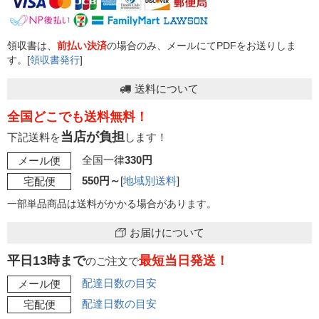
領収書は、
前払い決済
の場合のみ、メールにてPDFをお送りしま
す。[
領収書発行
]
送料について
全国どこでも送料無料！
当店が負担
下記送料を
します！
全国一律
330円
メール便
550円～
[
地域別送料
]
宅配便
一部単品商品は送料がかかる場合があります。
お届けについて
平日13時まで
最短当日発送！
のご注文で
配達日数の目安
メール便
配達日数の目安
宅配便