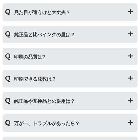
プリンターメーカーではない第三のメーカーが製造して
見た目が違うけど大丈夫？
いる互換品です。サードパーティ製や社外品などとも言
われます。開発コストが低いため純正品よりも安価でご
利用いただくことができます。
プリンターメーカーではない第三のメーカーが製造して
純正品と比べインクの量は？
いる互換品です。プリンターに適合するように作られて
いますが、一部特許回避を目的に形状をあえて変更して
いる場合もございます。使用には問題ございませんので
互換インクカートリッジには純正品と同量かそれ以上の
ご安心ください。
印刷の品質は?
インク量が入っており、純正インクと同等量の印刷がで
きます。（インクが純正品より多く入っていても、必ず
しも純正より印刷数量が多くなるわけではありませ
印刷の品質は「純正品 > 詰め替えインク > 互換インク」
ん。）
印刷できる枚数は？
の順です。
その他にも純正品、詰め替えインク、互換インクを比較
互換インクカートリッジには純正品と同量かそれ以上の
したブログ記事がございますのでよろしければご覧くだ
純正品や互換品との併用は？
インク量が入っており、純正インクと同等量の印刷がで
さい。
きます。（インクが純正品より多く入っていても、必ず
純正インク・互換インク・詰め替えインクの違い【まと
しも純正より印刷数量が多くなるわけではありませ
純正品や当店の詰め替えインクを使ったカートリッジと
め】
ん。）印刷枚数についてはご使用環境により大きく左右
万が一、トラブルがあったら？
併用してご使用いただけます。（例：よく使うブラック
されますので枚数保証等はしておりません。
は互換インク、他の色は純正インクを使う等）ただし、
他社製品の詰め替えインクやインクカートリッジとの併
万が一トラブルが発生した際は、サポートスタッフまで