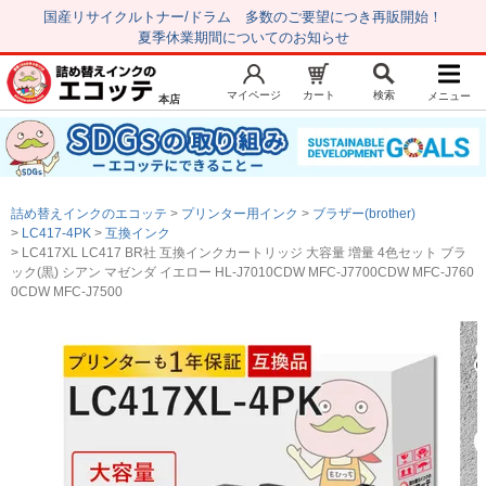
国産リサイクルトナー/ドラム 多数のご要望につき再販開始！
夏季休業期間についてのお知らせ
マイページ
カート
検索
メニュー
本店
新規会員登録
マイページ
トップページ
お気に入り
詰め替えインクのエコッテ
プリンター用インク
ブラザー(brother)
注文履歴
レビュー履歴
LC417-4PK
互換インク
LC417XL LC417 BR社 互換インクカートリッジ 大容量 増量 4色セット ブラ
はじめての方へ
ック(黒) シアン マゼンダ イエロー HL-J7010CDW MFC-J7700CDW MFC-J760
0CDW MFC-J7500
商品を探す
初心者用セット
キャノンインク
エプソンインク
ブラザーインク