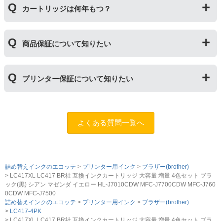
用おいては、当店でテストしておりません。万が一動作
カートリッジは何年もつ？
ご相談ください。また互換インクカートリッジには「
ふ
不良が発生した場合は保証対象外となりますのでご注意
たつの保証
」を設けております。商品はご購入から１年
ください。
以内、ご使用プリンタ―についてもプリンターご購入か
使用期限は設けてはおりませんが、商品保証はご購入か
ら１年以内であれば保証の適用が可能です。
商品保証について知りたい
ら１年間とさせていただいておりますので、可能な限り
保証期間内に使い切っていただくようお願いいたしま
す。また、保管の際は直射日光の当たらない冷暗所での
商品保証
について
保管をお願いいたします。
プリンター保証について知りたい
保証期間：ご購入日から１年間
トラブルが発生した際、サポートスタッフにご相談のう
えでもトラブルが解決しない場合、商品の交換や全額返
プリンター本体保証
について
品返金を承る制度です。
保証期間：プリンター本体ご購入日から１年間
よくある質問一覧へ
※商品の不具合ではなく、プリンターの操作方法によっ
当店のインクが原因でトラブルが発生し、サポートスタ
て改善する場合もありますので、まずは当店までご相談
ッフにご相談のうえでもトラブルが解決せず、プリンタ
をお願いいたします。
ーが修理対応となった場合。プリンター本体が保証期間
内にも関わらず修理費用が発生した場合、当店で補填す
詰め替えインクのエコッテ
【適用条件】
プリンター用インク
ブラザー(brother)
る制度です。※商品の不具合ではなく、プリンターの操
LC417XL LC417 BR社 互換インクカートリッジ 大容量 増量 4色セット ブラ
・商品を返送する前に必ず当店までご連絡をいただきサ
作方法によって改善する場合もありますので、まずは当
ック(黒) シアン マゼンダ イエロー HL-J7010CDW MFC-J7700CDW MFC-J760
ポートを受けていただくこと
店までご相談をお願いいたします。
0CDW MFC-J7500
・当店でご購入履歴が確認できる商品であること
詰め替えインクのエコッテ
プリンター用インク
ブラザー(brother)
・保証対象となる商品を当店指定の方法で返送いただく
LC417-4PK
【適用条件】
LC417XL LC417 BR社 互換インクカートリッジ 大容量 増量 4色セット ブラ