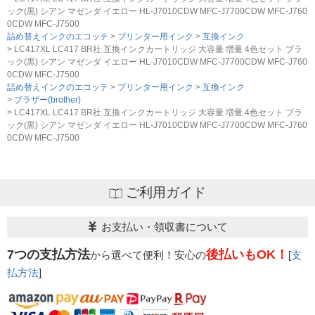
こと
・修理に出される前に、必ず当店へご連絡をいただくこ
ック(黒) シアン マゼンダ イエロー HL-J7010CDW MFC-J7700CDW MFC-J760
・当店で定めた保証期間（ご購入日から1年間）を過ぎ
と。
0CDW MFC-J7500
る前に当店へご連絡をいただくこと
・プリンター本体が保証期間内であることを証明できる
詰め替えインクのエコッテ
プリンター用インク
互換インク
・返品理由が「不要になったから」「注文を間違えた」
LC417XL LC417 BR社 互換インクカートリッジ 大容量 増量 4色セット ブラ
書類（保証書や領収書など）をご提示いただくこと。
ック(黒) シアン マゼンダ イエロー HL-J7010CDW MFC-J7700CDW MFC-J760
等お客様都合ではないこと
・当店の商品が原因でプリンターが故障したことがわか
0CDW MFC-J7500
る書類（修理の明細書など）をご提示いただくこと。
詰め替えインクのエコッテ
プリンター用インク
互換インク
・プリンターの廃インクエラーや廃トナーエラーによる
ブラザー(brother)
ものではないこと。
LC417XL LC417 BR社 互換インクカートリッジ 大容量 増量 4色セット ブラ
ック(黒) シアン マゼンダ イエロー HL-J7010CDW MFC-J7700CDW MFC-J760
・メーカーの出張修理を依頼されてないこと。
0CDW MFC-J7500
ご利用ガイド
お支払い・領収書について
7つの支払方法
後払いもOK！
から選べて便利！安心の
[
支
払方法
]