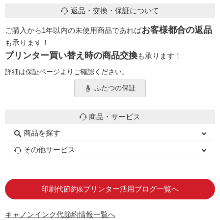
返品・交換・保証について
お客様都合の返品
ご購入から1年以内の未使用商品であれば
も承ります！
プリンター買い替え時の商品交換
も承ります！
詳細は保証ページよりご確認ください。
ふたつの保証
商品・サービス
商品を探す
初心者用セット
キャノンインク
エプソンインク
ブラザーインク
詰め替えインク
互換インクボトル
互換インクカートリッジ
再生インクカートリッジ
トナーカートリッジ
その他サービス
はじめての方へ
お客様の声
お店の紹介
ご利用ガイド
よくある質問
お問い合わせ
会員専用商品
説明書ダウンロード
印刷代節約&プリンター活用ブログ一覧へ
キャノンインク代節約情報一覧へ