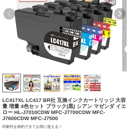
詰め替えインク
互換インクボトル
互換インクカートリッジ
再生インクカートリッジ
記事を探す
お客様の声
お店の紹介
ご利用ガイド
よくある質問
お問い合わせ
LC417XL LC417 BR社 互換インクカートリッジ 大容
量 増量 4色セット ブラック(黒) シアン マゼンダ イエ
会員専用商品
ロー HL-J7010CDW MFC-J7700CDW MFC-
J7600CDW MFC-J7500
説明書ダウンロード
印刷代を節約できてお得に使える！