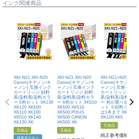
インク関連商品
・商品を返送する前に必ず当店までご連絡をいただきサ
作方法によって改善する場合もありますので、まずは当
ポートを受けていただくこと
店までご相談をお願いいたします。
・当店でご購入履歴が確認できる商品であること
・保証対象となる商品を当店指定の方法で返送いただく
【適用条件】
こと
・修理に出される前に、必ず当店へご連絡をいただくこ
・当店で定めた保証期間（ご購入日から1年間）を過ぎ
と。
る前に当店へご連絡をいただくこと
・プリンター本体が保証期間内であることを証明できる
・返品理由が「不要になったから」「注文を間違えた」
書類（保証書や領収書など）をご提示いただくこと。
等お客様都合ではないこと
・当店の商品が原因でプリンターが故障したことがわか
る書類（修理の明細書など）をご提示いただくこと。
・プリンターの廃インクエラーや廃トナーエラーによる
XKI-N21 XKI-N20
XKI-N21 XKI-N20
XKI-N21+N20/5MP
ものではないこと。
Canon(キヤノン/キ
Canon(キヤノン/キ
Canon(キヤノン/キ
・メーカーの出張修理を依頼されてないこと。
ャノン) 互換インク
ャノン) 互換インク
ャノン) 互換インク
カートリッジ 顔料
カートリッジ 顔料
カートリッジ 顔料
黒/染料黒/染料カラ
黒/染料黒/染料カラ
黒/染料黒/染料カラ
ー 5色セット XK130
ー 6色セット XK510
ー 色が選べる 5色
XK120 XK500
XK500 XK510
ット ※顔料ブラッ
XK110 XK100
XK500 PIXUS
は1本まで XK130
XK510 XK140
XK500 CANON
XK120 XK5
XK130 XK
XK500 XK
互換品
互換品
互換品
純正参考価格
残量表示あり