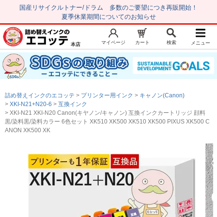
国産リサイクルトナー/ドラム 多数のご要望につき再販開始！
夏季休業期間についてのお知らせ
マイページ
カート
検索
メニュー
本店
新規会員登録
マイページ
トップページ
お気に入り
詰め替えインクのエコッテ
プリンター用インク
キャノン(Canon)
注文履歴
レビュー履歴
XKI-N21+N20-6
互換インク
XKI-N21 XKI-N20 Canon(キヤノン/キャノン) 互換インクカートリッジ 顔料
はじめての方へ
黒/染料黒/染料カラー 6色セット XK510 XK500 XK510 XK500 PIXUS XK500 C
ANON XK500 XK
商品を探す
初心者用セット
キャノンインク
エプソンインク
ブラザーインク