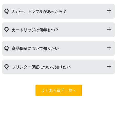
純正インク・互換インク・詰め替えインクの違い【まと
しも純正より印刷数量が多くなるわけではありませ
純正品や当店の詰め替えインクを使ったカートリッジと
め】
ん。）印刷枚数についてはご使用環境により大きく左右
万が一、トラブルがあったら？
併用してご使用いただけます。（例：よく使うブラック
されますので枚数保証等はしておりません。
は互換インク、他の色は純正インクを使う等）ただし、
他社製品の詰め替えインクやインクカートリッジとの併
万が一トラブルが発生した際は、サポートスタッフまで
用おいては、当店でテストしておりません。万が一動作
カートリッジは何年もつ？
ご相談ください。また互換インクカートリッジには「
ふ
不良が発生した場合は保証対象外となりますのでご注意
たつの保証
」を設けております。商品はご購入から１年
ください。
以内、ご使用プリンタ―についてもプリンターご購入か
使用期限は設けてはおりませんが、商品保証はご購入か
ら１年以内であれば保証の適用が可能です。
商品保証について知りたい
ら１年間とさせていただいておりますので、可能な限り
保証期間内に使い切っていただくようお願いいたしま
す。また、保管の際は直射日光の当たらない冷暗所での
商品保証
について
保管をお願いいたします。
プリンター保証について知りたい
保証期間：ご購入日から１年間
トラブルが発生した際、サポートスタッフにご相談のう
えでもトラブルが解決しない場合、商品の交換や全額返
プリンター本体保証
について
品返金を承る制度です。
保証期間：プリンター本体ご購入日から１年間
よくある質問一覧へ
※商品の不具合ではなく、プリンターの操作方法によっ
当店のインクが原因でトラブルが発生し、サポートスタ
て改善する場合もありますので、まずは当店までご相談
ッフにご相談のうえでもトラブルが解決せず、プリンタ
をお願いいたします。
ーが修理対応となった場合。プリンター本体が保証期間
内にも関わらず修理費用が発生した場合、当店で補填す
【適用条件】
る制度です。※商品の不具合ではなく、プリンターの操