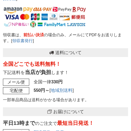
領収書は、
前払い決済
の場合のみ、メールにてPDFをお送りしま
す。[
領収書発行
]
送料について
全国どこでも送料無料！
当店が負担
下記送料を
します！
全国一律
330円
メール便
550円～
[
地域別送料
]
宅配便
一部単品商品は送料がかかる場合があります。
お届けについて
平日13時まで
最短当日発送！
のご注文で