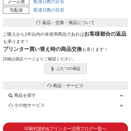
配達日数の目安
メール便
配達日数の目安
宅配便
返品・交換・保証について
お客様都合の返品
ご購入から1年以内の未使用商品であれば
も承ります！
プリンター買い替え時の商品交換
も承ります！
詳細は保証ページよりご確認ください。
ふたつの保証
商品・サービス
商品を探す
初心者用セット
キャノンインク
エプソンインク
ブラザーインク
詰め替えインク
互換インクボトル
互換インクカートリッジ
再生インクカートリッジ
トナーカートリッジ
その他サービス
はじめての方へ
お客様の声
お店の紹介
ご利用ガイド
よくある質問
お問い合わせ
会員専用商品
説明書ダウンロード
印刷代節約&プリンター活用ブログ一覧へ