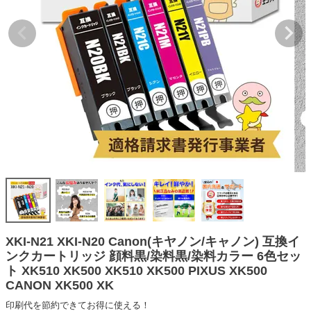
詰め替えインク
互換インクボトル
互換インクカートリッジ
再生インクカートリッジ
記事を探す
お客様の声
お店の紹介
ご利用ガイド
よくある質問
お問い合わせ
XKI-N21 XKI-N20 Canon(キヤノン/キャノン) 互換イ
ンクカートリッジ 顔料黒/染料黒/染料カラー 6色セッ
会員専用商品
ト XK510 XK500 XK510 XK500 PIXUS XK500
CANON XK500 XK
説明書ダウンロード
印刷代を節約できてお得に使える！