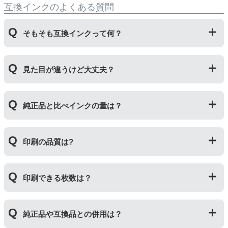
互換インクのよくある質問
そもそも互換インクって何？
プリンターメーカーではない第三のメーカーが製造して
見た目が違うけど大丈夫？
いる互換品です。サードパーティ製や社外品などとも言
われます。開発コストが低いため純正品よりも安価でご
利用いただくことができます。
プリンターメーカーではない第三のメーカーが製造して
純正品と比べインクの量は？
いる互換品です。プリンターに適合するように作られて
いますが、一部特許回避を目的に形状をあえて変更して
いる場合もございます。使用には問題ございませんので
互換インクカートリッジには純正品と同量かそれ以上の
ご安心ください。
印刷の品質は?
インク量が入っており、純正インクと同等量の印刷がで
きます。（インクが純正品より多く入っていても、必ず
しも純正より印刷数量が多くなるわけではありませ
印刷の品質は「純正品 > 詰め替えインク > 互換インク」
ん。）
印刷できる枚数は？
の順です。
その他にも純正品、詰め替えインク、互換インクを比較
互換インクカートリッジには純正品と同量かそれ以上の
したブログ記事がございますのでよろしければご覧くだ
純正品や互換品との併用は？
インク量が入っており、純正インクと同等量の印刷がで
さい。
きます。（インクが純正品より多く入っていても、必ず