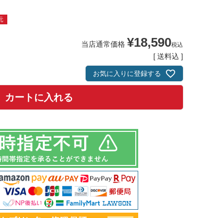
元
¥
18,590
当店通常価格
税込
送料込
お気に入りに登録する
カートに入れる