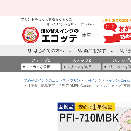
プリントをもっと快適らくらくに。
もったいないをサステナブルへ。
本店
はじめての方へ
商品を探す
記
ステップ1
ステップ2
ステップ
詰め替えインクのエコッテ
プリンター用インク
キャノン(Canon
【沖縄・離島不可】 PFI-710MBK Canon(キヤノン/キャノン) 互換イン