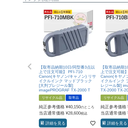
・修理に出される前に、必ず当店へご連絡をいた
・プリンター本体が保証期間内であることを証明
・当店の商品が原因でプリンターが故障したこと
・プリンターの廃インクエラーや廃トナーエラー
・メーカーの出張修理を依頼されてないこと。
【取寄品納期10日/同型番3点以
【取寄品納期1
上で注文可能】 PFI-710
上で注文可能】 P
Canon(キヤノン/キャノン) リサ
Canon(キヤノ
イクルインク マッドブラック
イクルインク 
[大判プレジール製]
レジール製] im
imagePROGRAF TX-2000 T
TX-2000 TX-2
リサイクル品
取寄品
リサイクル品
純正参考価格
¥
40,150
純正参考価格
のところ
当店通常価格
¥
28,600
当店通常価格
税込
詳細を見る
詳細を見る