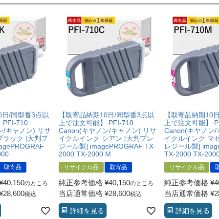
だくこと。
できる書類（保証書や領収書など）をご提示いただくこと。
がわかる書類（修理の明細書など）をご提示いただくこと。
によるものではないこと。
0日/同型番3点以
【取寄品納期10日/同型番3点以
【取寄品納期10日
FI-710
上で注文可能】 PFI-710
上で注文可能】 PF
ン/キャノン) リサ
Canon(キヤノン/キャノン) リサ
Canon(キヤノン
ブラック [大判プ
イクルインク シアン [大判プレ
イクルインク マゼ
agePROGRAF
ジール製] imagePROGRAF TX-
レジール製] imag
000
2000 TX-2000 M
TX-2000 TX-200
取寄品
リサイクル品
取寄品
リサイクル品
¥
40,150
純正参考価格
¥
40,150
純正参考価格
¥
4
のところ
のところ
¥
28,600
当店通常価格
¥
28,600
当店通常価格
¥
2
税込
税込
詳細を見る
詳細を見る