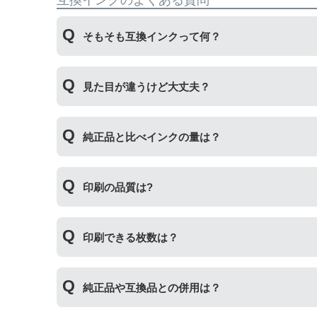
互換インクのよくある質問
そもそも互換インクって何？
プリンターメーカーではない第三のメーカーが製
見た目が違うけど大丈夫？
いただくことができます。
プリンターメーカーではない第三のメーカーが製
純正品と比べインクの量は？
場合もございます。使用には問題ございませんの
互換インクカートリッジには純正品と同量かそれ
印刷の品質は?
純正より印刷数量が多くなるわけではありません
印刷の品質は「純正品 > 詰め替えインク > 互
印刷できる枚数は？
その他にも純正品、詰め替えインク、互換インク
純正インク・互換インク・詰め替えインクの違い
互換インクカートリッジには純正品と同量かそれ
純正品や互換品との併用は？
純正より印刷数量が多くなるわけではありません