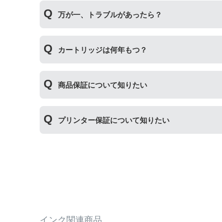
純正品や当店の詰め替えインクを使ったカートリ
万が一、トラブルがあったら？
製品の詰め替えインクやインクカートリッジとの
い。
万が一トラブルが発生した際は、サポートスタッ
カートリッジは何年もつ？
内、ご使用プリンタ―についてもプリンターご購
使用期限は設けてはおりませんが、商品保証はご
商品保証について知りたい
た、保管の際は直射日光の当たらない冷暗所での
商品保証
について
プリンター保証について知りたい
保証期間：ご購入日から１年間
トラブルが発生した際、サポートスタッフにご相
※商品の不具合ではなく、プリンターの操作方法
プリンター本体保証
について
保証期間：プリンター本体ご購入日から１年間
【適用条件】
当店のインクが原因でトラブルが発生し、サポー
・商品を返送する前に必ず当店までご連絡をいた
も関わらず修理費用が発生した場合、当店で補填
・当店でご購入履歴が確認できる商品であること
相談をお願いいたします。
・保証対象となる商品を当店指定の方法で返送い
・当店で定めた保証期間（ご購入日から1年間）
【適用条件】
インク関連商品
・返品理由が「不要になったから」「注文を間違