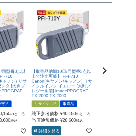
/同型番3点以
【取寄品納期10日/同型番3点以
【沖縄・離島不可】 P
I-710
上で注文可能】 PFI-710
710MBK Canon(
/キャノン) リサ
Canon(キヤノン/キャノン) リサ
ノン) 互換インクカ
ンタ [大判プ
イクルインク イエロー [大判プ
マットブラック 1個
ePROGRAF
レジール製] imagePROGRAF
ク製] imagePROGR
0
TX-2000 TX-2000
2000 TX-2000 MFP
取寄品
リサイクル品
取寄品
互換品
0,150
純正参考価格
¥
40,150
当店通常価格
¥
18,
のところ
のところ
8,600
当店通常価格
¥
28,600
税込
税込
カートに入れる
詳細を見る