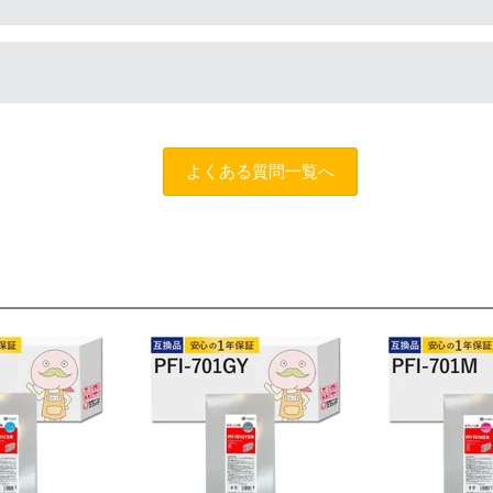
談のうえでもトラブルが解決しない場合、商品の交換や全額返品
によって改善する場合もありますので、まずは当店までご相談を
よくある質問一覧へ
トスタッフにご相談のうえでもトラブルが解決せず、プリンター
だきサポートを受けていただくこと
する制度です。※商品の不具合ではなく、プリンターの操作方法
ただくこと
を過ぎる前に当店へご連絡をいただくこと
えた」等お客様都合ではないこと
だくこと。
できる書類（保証書や領収書など）をご提示いただくこと。
がわかる書類（修理の明細書など）をご提示いただくこと。
によるものではないこと。