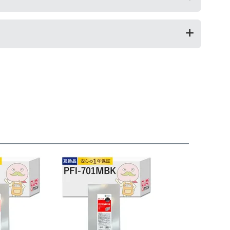
返金を承る制度です。
お願いいたします。
が修理対応となった場合。プリンター本体が保証期間内に
によって改善する場合もありますので、まずは当店までご