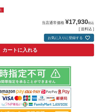
元
¥
17,930
当店通常価格
税込
送料込
お気に入りに登録する
カートに入れる