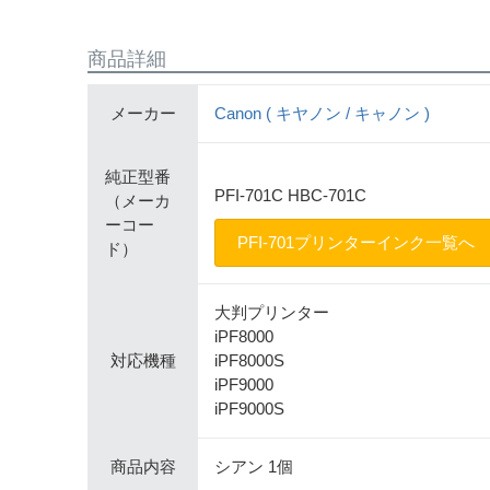
商品詳細
メーカー
Canon ( キヤノン / キャノン )
純正型番
PFI-701C HBC-701C
（メーカ
ーコー
PFI-701プリンターインク一覧へ
ド）
大判プリンター
iPF8000
対応機種
iPF8000S
iPF9000
iPF9000S
商品内容
シアン 1個