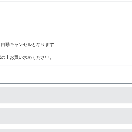
、自動キャンセルとなります
認の上お買い求めください。
造している互換品です。サードパーティ製や社外品などとも言わ
造している互換品です。プリンターに適合するように作られてい