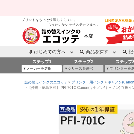
プリントをもっと快適らくらくに。
もったいないをサステナブルへ。
本店
はじめての方へ
商品を探す
記
ステップ1
ステップ2
ステップ
詰め替えインクのエコッテ
プリンター用インク
キャノン(Canon
【沖縄・離島不可】 PFI-701C Canon(キヤノン/キャノン) 互換インクカートリ