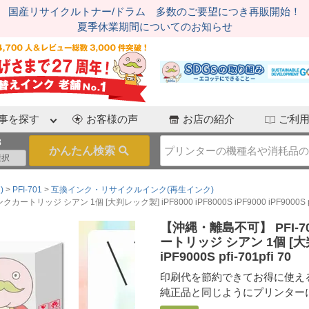
国産リサイクルトナー/ドラム 多数のご要望につき再販開始！
夏季休業期間についてのお知らせ
事を探す
お客様の声
お店の紹介
ご利
3
)
PFI-701
互換インク・リサイクルインク(再生インク)
ッジ シアン 1個 [大判レック製] iPF8000 iPF8000S iPF9000 iPF9000S pfi-
【沖縄・離島不可】 PFI-7
ートリッジ シアン 1個 [大判レッ
iPF9000S pfi-701pfi 70
印刷代を節約できてお得に使え
純正品と同じようにプリンター