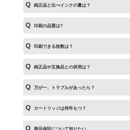
純正品と比べインクの量は？
場合もございます。使用には問題ございませんの
互換インクカートリッジには純正品と同量かそれ
印刷の品質は?
純正より印刷数量が多くなるわけではありません
印刷の品質は「純正品 > 詰め替えインク > 互
印刷できる枚数は？
その他にも純正品、詰め替えインク、互換インク
純正インク・互換インク・詰め替えインクの違い
互換インクカートリッジには純正品と同量かそれ
純正品や互換品との併用は？
純正より印刷数量が多くなるわけではありません
純正品や当店の詰め替えインクを使ったカートリ
万が一、トラブルがあったら？
製品の詰め替えインクやインクカートリッジとの
い。
万が一トラブルが発生した際は、サポートスタッ
カートリッジは何年もつ？
内、ご使用プリンタ―についてもプリンターご購
使用期限は設けてはおりませんが、商品保証はご
商品保証について知りたい
た、保管の際は直射日光の当たらない冷暗所での