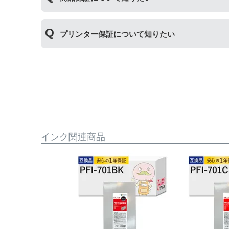
商品保証
について
プリンター保証について知りたい
保証期間：ご購入日から１年間
トラブルが発生した際、サポートスタッフにご相
※商品の不具合ではなく、プリンターの操作方法
プリンター本体保証
について
保証期間：プリンター本体ご購入日から１年間
【適用条件】
当店のインクが原因でトラブルが発生し、サポー
・商品を返送する前に必ず当店までご連絡をいた
も関わらず修理費用が発生した場合、当店で補填
・当店でご購入履歴が確認できる商品であること
相談をお願いいたします。
・保証対象となる商品を当店指定の方法で返送い
・当店で定めた保証期間（ご購入日から1年間）
【適用条件】
インク関連商品
・返品理由が「不要になったから」「注文を間違
・修理に出される前に、必ず当店へご連絡をいた
・プリンター本体が保証期間内であることを証明
・当店の商品が原因でプリンターが故障したこと
・プリンターの廃インクエラーや廃トナーエラー
・メーカーの出張修理を依頼されてないこと。