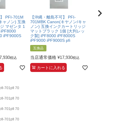
PFI-701M
【沖縄・離島不可】 PFI-
【沖縄・離島不可】 PF
/キャノン) 互換
701MBK Canon(キヤノン/キャ
Canon(キヤノン/キ
 マゼンタ 1
ノン) 互換インクカートリッジ
インクカートリッジ
PF8000
マットブラック 1個 [大判レッ
ン 1個 [大判レック製]
0 iPF9000S
ク製] iPF8000 iPF8000S
iPF8000S iPF9000 
iPF9000 iPF9000S pfi
pfi-70
互換品
互換品
7,930
当店通常価格
¥
17,930
当店通常価格
¥
17,
税込
税込
る
カートに入れる
カートに入れる
701pfi 70
701pfi 70
701pfi 70
701pfi 70