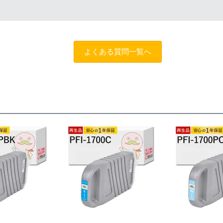
談のうえでもトラブルが解決しない場合、商品の交換や全額返品
によって改善する場合もありますので、まずは当店までご相談を
よくある質問一覧へ
トスタッフにご相談のうえでもトラブルが解決せず、プリンター
だきサポートを受けていただくこと
する制度です。※商品の不具合ではなく、プリンターの操作方法
ただくこと
を過ぎる前に当店へご連絡をいただくこと
えた」等お客様都合ではないこと
だくこと。
できる書類（保証書や領収書など）をご提示いただくこと。
がわかる書類（修理の明細書など）をご提示いただくこと。
によるものではないこと。