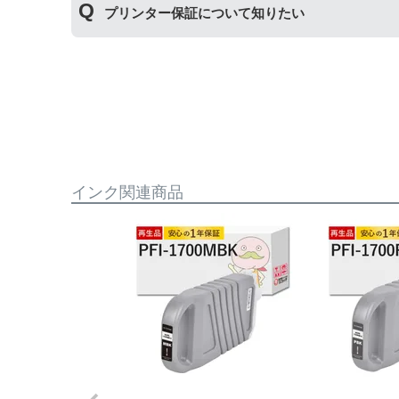
プリンター保証について知りたい
保証期間：ご購入日から１年間
トラブルが発生した際、サポートスタッフにご相
※商品の不具合ではなく、プリンターの操作方法
プリンター本体保証
について
保証期間：プリンター本体ご購入日から１年間
【適用条件】
当店のインクが原因でトラブルが発生し、サポー
・商品を返送する前に必ず当店までご連絡をいた
も関わらず修理費用が発生した場合、当店で補填
・当店でご購入履歴が確認できる商品であること
相談をお願いいたします。
・保証対象となる商品を当店指定の方法で返送い
・当店で定めた保証期間（ご購入日から1年間）
【適用条件】
インク関連商品
・返品理由が「不要になったから」「注文を間違
・修理に出される前に、必ず当店へご連絡をいた
・プリンター本体が保証期間内であることを証明
・当店の商品が原因でプリンターが故障したこと
・プリンターの廃インクエラーや廃トナーエラー
・メーカーの出張修理を依頼されてないこと。