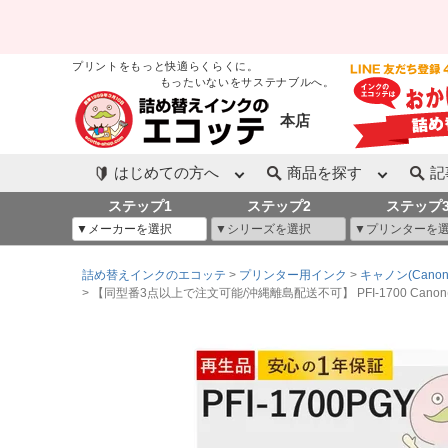
プリントをもっと快適らくらくに。
もったいないをサステナブルへ。
本店
はじめての方へ
商品を探す
記
ステップ1
ステップ2
ステップ
詰め替えインクのエコッテ
プリンター用インク
キャノン(Canon
【同型番3点以上で注文可能/沖縄離島配送不可】 PFI-1700 Cano