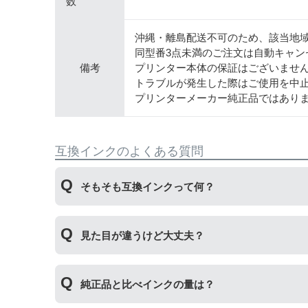
数
沖縄・離島配送不可のため、該当地
同型番3点未満のご注文は自動キャン
備考
プリンター本体の保証はございませ
トラブルが発生した際はご使用を中
プリンターメーカー純正品ではあり
互換インクのよくある質問
そもそも互換インクって何？
プリンターメーカーではない第三のメーカーが製
見た目が違うけど大丈夫？
いただくことができます。
プリンターメーカーではない第三のメーカーが製
純正品と比べインクの量は？
場合もございます。使用には問題ございませんの