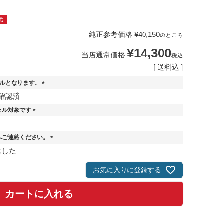
元
純正参考価格
¥
40,150
のところ
¥
14,300
当店通常価格
税込
送料込
セルとなります。
(
確認済
必
セル対象です
須
)
(
必
へご連絡ください。
須
)
(
承した
必
須
お気に入りに登録する
)
カートに入れる