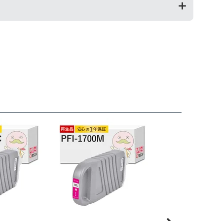
返金を承る制度です。
お願いいたします。
が修理対応となった場合。プリンター本体が保証期間内に
によって改善する場合もありますので、まずは当店までご