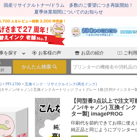
国産リサイクルトナー/ドラム 多数のご要望につき再販開始！
夏季休業期間についてのお知らせ
事を探す
お客様の声
お店の紹介
ご利
3
)
PFI-1700
互換インク・リサイクルインク(再生インク)
n(キヤノン/キャノン) 互換インクカートリッジ フォトグレー 1個 [大判ナインスター製] 
【同型番3点以上で注文可能/沖
ノン/キャノン) 互換イン
ター製] imagePROG
印刷代を節約できてお得に使え
純正品と同じようにプリンター