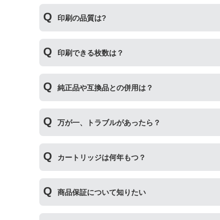
互換インクカートリッジには純正品と同量かそれ
印刷の品質は?
純正より印刷数量が多くなるわけではありません
印刷の品質は「純正品 > 詰め替えインク > 互
印刷できる枚数は？
その他にも純正品、詰め替えインク、互換インク
純正インク・互換インク・詰め替えインクの違い
互換インクカートリッジには純正品と同量かそれ
純正品や互換品との併用は？
純正より印刷数量が多くなるわけではありません
純正品や当店の詰め替えインクを使ったカートリ
万が一、トラブルがあったら？
製品の詰め替えインクやインクカートリッジとの
い。
万が一トラブルが発生した際は、サポートスタッ
カートリッジは何年もつ？
内、ご使用プリンタ―についてもプリンターご購
使用期限は設けてはおりませんが、商品保証はご
商品保証について知りたい
た、保管の際は直射日光の当たらない冷暗所での
商品保証
について