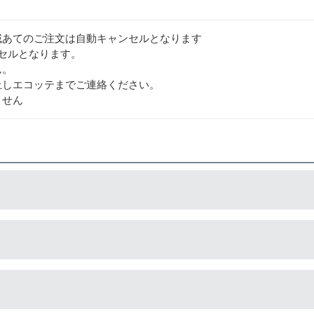
域あてのご注文は自動キャンセルとなります
セルとなります。
ん。
止しエコッテまでご連絡ください。
ません
造している互換品です。サードパーティ製や社外品などとも言わ
造している互換品です。プリンターに適合するように作られてい
でご安心ください。