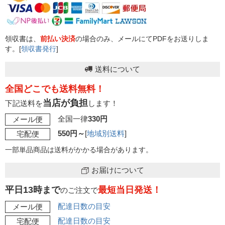
領収書は、
前払い決済
の場合のみ、メールにてPDFをお送りしま
す。[
領収書発行
]
送料について
全国どこでも送料無料！
当店が負担
下記送料を
します！
全国一律
330円
メール便
550円～
[
地域別送料
]
宅配便
一部単品商品は送料がかかる場合があります。
お届けについて
平日13時まで
最短当日発送！
のご注文で
配達日数の目安
メール便
配達日数の目安
宅配便