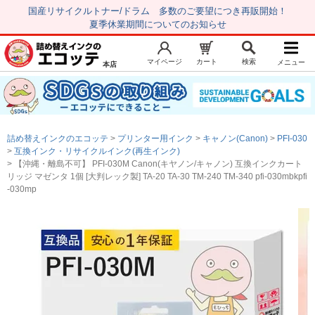
国産リサイクルトナー/ドラム 多数のご要望につき再販開始！
夏季休業期間についてのお知らせ
マイページ
カート
検索
メニュー
本店
新規会員登録
マイページ
トップページ
お気に入り
詰め替えインクのエコッテ
プリンター用インク
キャノン(Canon)
PFI-030
注文履歴
レビュー履歴
互換インク・リサイクルインク(再生インク)
【沖縄・離島不可】 PFI-030M Canon(キヤノン/キャノン) 互換インクカート
はじめての方へ
リッジ マゼンタ 1個 [大判レック製] TA-20 TA-30 TM-240 TM-340 pfi-030mbkpfi
-030mp
商品を探す
初心者用セット
キャノンインク
エプソンインク
ブラザーインク