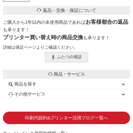
返品・交換・保証について
お客様都合の返品
ご購入から1年以内の未使用商品であれば
も承ります！
プリンター買い替え時の商品交換
も承ります！
詳細は保証ページよりご確認ください。
ふたつの保証
商品・サービス
商品を探す
初心者用セット
キャノンインク
エプソンインク
ブラザーインク
詰め替えインク
互換インクボトル
互換インクカートリッジ
再生インクカートリッジ
トナーカートリッジ
その他サービス
はじめての方へ
お客様の声
お店の紹介
ご利用ガイド
よくある質問
お問い合わせ
会員専用商品
説明書ダウンロード
印刷代節約&プリンター活用ブログ一覧へ