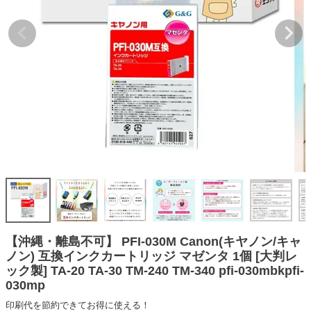
詰め替えインク
互換インクボトル
互換インクカートリッジ
再生インクカートリッジ
記事を探す
お客様の声
お店の紹介
ご利用ガイド
よくある質問
お問い合わせ
【沖縄・離島不可】 PFI-030M Canon(キヤノン/キャ
ノン) 互換インクカートリッジ マゼンタ 1個 [大判レ
会員専用商品
ック製] TA-20 TA-30 TM-240 TM-340 pfi-030mbkpfi-
030mp
説明書ダウンロード
印刷代を節約できてお得に使える！