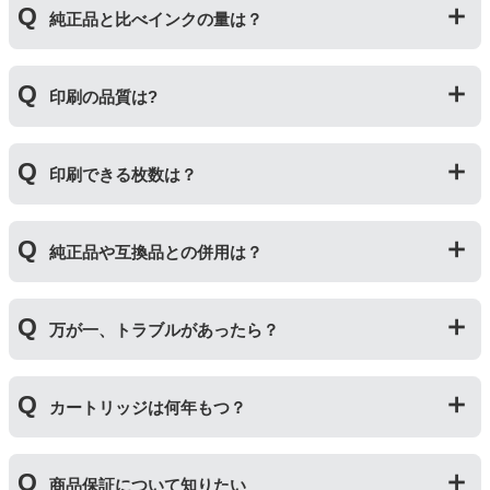
純正品と比べインクの量は？
いる互換品です。プリンターに適合するように作られて
いますが、一部特許回避を目的に形状をあえて変更して
いる場合もございます。使用には問題ございませんので
互換インクカートリッジには純正品と同量かそれ以上の
ご安心ください。
印刷の品質は?
インク量が入っており、純正インクと同等量の印刷がで
きます。（インクが純正品より多く入っていても、必ず
しも純正より印刷数量が多くなるわけではありませ
印刷の品質は「純正品 > 詰め替えインク > 互換インク」
ん。）
印刷できる枚数は？
の順です。
その他にも純正品、詰め替えインク、互換インクを比較
互換インクカートリッジには純正品と同量かそれ以上の
したブログ記事がございますのでよろしければご覧くだ
純正品や互換品との併用は？
インク量が入っており、純正インクと同等量の印刷がで
さい。
きます。（インクが純正品より多く入っていても、必ず
純正インク・互換インク・詰め替えインクの違い【まと
しも純正より印刷数量が多くなるわけではありませ
純正品や当店の詰め替えインクを使ったカートリッジと
め】
ん。）印刷枚数についてはご使用環境により大きく左右
万が一、トラブルがあったら？
併用してご使用いただけます。（例：よく使うブラック
されますので枚数保証等はしておりません。
は互換インク、他の色は純正インクを使う等）ただし、
他社製品の詰め替えインクやインクカートリッジとの併
万が一トラブルが発生した際は、サポートスタッフまで
用おいては、当店でテストしておりません。万が一動作
カートリッジは何年もつ？
ご相談ください。また互換インクカートリッジには「
ふ
不良が発生した場合は保証対象外となりますのでご注意
たつの保証
」を設けております。商品はご購入から１年
ください。
以内、ご使用プリンタ―についてもプリンターご購入か
使用期限は設けてはおりませんが、商品保証はご購入か
ら１年以内であれば保証の適用が可能です。
商品保証について知りたい
ら１年間とさせていただいておりますので、可能な限り