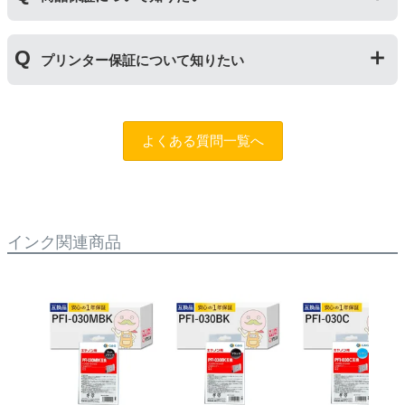
保証期間内に使い切っていただくようお願いいたしま
す。また、保管の際は直射日光の当たらない冷暗所での
商品保証
について
保管をお願いいたします。
プリンター保証について知りたい
保証期間：ご購入日から１年間
トラブルが発生した際、サポートスタッフにご相談のう
えでもトラブルが解決しない場合、商品の交換や全額返
プリンター本体保証
について
品返金を承る制度です。
保証期間：プリンター本体ご購入日から１年間
よくある質問一覧へ
※商品の不具合ではなく、プリンターの操作方法によっ
当店のインクが原因でトラブルが発生し、サポートスタ
て改善する場合もありますので、まずは当店までご相談
ッフにご相談のうえでもトラブルが解決せず、プリンタ
をお願いいたします。
ーが修理対応となった場合。プリンター本体が保証期間
内にも関わらず修理費用が発生した場合、当店で補填す
【適用条件】
る制度です。※商品の不具合ではなく、プリンターの操
インク関連商品
・商品を返送する前に必ず当店までご連絡をいただきサ
作方法によって改善する場合もありますので、まずは当
ポートを受けていただくこと
店までご相談をお願いいたします。
・当店でご購入履歴が確認できる商品であること
・保証対象となる商品を当店指定の方法で返送いただく
【適用条件】
こと
・修理に出される前に、必ず当店へご連絡をいただくこ
・当店で定めた保証期間（ご購入日から1年間）を過ぎ
と。
る前に当店へご連絡をいただくこと
・プリンター本体が保証期間内であることを証明できる
・返品理由が「不要になったから」「注文を間違えた」
書類（保証書や領収書など）をご提示いただくこと。
等お客様都合ではないこと