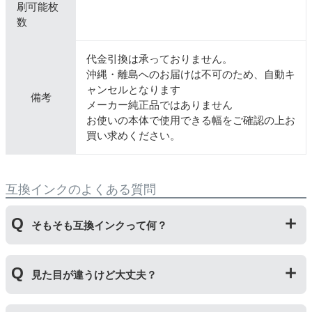
刷可能枚
数
代金引換は承っておりません。
沖縄・離島へのお届けは不可のため、自動キ
ャンセルとなります
備考
メーカー純正品ではありません
お使いの本体で使用できる幅をご確認の上お
買い求めください。
互換インクのよくある質問
そもそも互換インクって何？
プリンターメーカーではない第三のメーカーが製造して
見た目が違うけど大丈夫？
いる互換品です。サードパーティ製や社外品などとも言
われます。開発コストが低いため純正品よりも安価でご
利用いただくことができます。
プリンターメーカーではない第三のメーカーが製造して