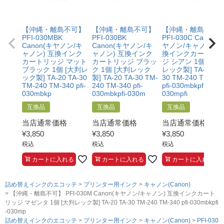
・当店の商品が原因でプリンターが故障したことがわか
る書類（修理の明細書など）をご提示いただくこと。
・プリンターの廃インクエラーや廃トナーエラーによる
【沖縄・離島不可】
【沖縄・離島不可】
【沖縄・離島不可
ものではないこと。
PFI-030MBK
PFI-030BK
PFI-030C Canon(
・メーカーの出張修理を依頼されてないこと。
Canon(キヤノン/キ
Canon(キヤノン/キ
ヤノン/キャノン) 
ャノン) 互換インク
ャノン) 互換インク
換インクカートリ
カートリッジ マット
カートリッジ ブラッ
ジ シアン 1個 [大判
ブラック 1個 [大判レ
ク 1個 [大判レック
レック製] TA-20 TA
ック製] TA-20 TA-30
製] TA-20 TA-30 TM-
30 TM-240 TM-340
TM-240 TM-340 pfi-
240 TM-340 pfi-
pfi-030mbkpfi-
030mbkp
030mbkpfi-030m
030mpfi
互換品
互換品
互換品
当店通常価格
当店通常価格
当店通常価格
¥
3,850
¥
3,850
¥
3,850
税込
税込
税込
カートに入れる
カートに入れる
カートに入れる
詰め替えインクのエコッテ
プリンター用インク
キャノン(Canon)
【沖縄・離島不可】 PFI-030M Canon(キヤノン/キャノン) 互換インクカート
リッジ マゼンタ 1個 [大判レック製] TA-20 TA-30 TM-240 TM-340 pfi-030mbkpfi
-030mp
詰め替えインクのエコッテ
プリンター用インク
キャノン(Canon)
PFI-030