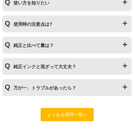
使い方を知りたい
いる互換品です。サードパーティ製や社外品などとも言
われます。開発コストが低いため純正品よりも安価でご
利用いただくことができます。
互換ボトルの使い方は、①互換ボトルのカバーを外す②
使用時の注意点は?
互換ボトルのフタを外す③封されているフィルムを切っ
て穴を開ける④フタを取り付けてプリンターに補充する
の４ステップです。
純正インクボトルには色の入れ間違いを防ぐ突起が付い
純正と比べて量は？
ていますが、互換品にはありません。プリンターにイン
クを補充する際は入れ間違いに十分ご注意ください。
インク量比較
純正インクと混ざって大丈夫？
【GI-390】
互換品：ブラック135ml/カラー各70ml
純正インクと互換インクを混ぜても使用には問題ござい
純正品：ブラック135ml/カラー各70ml
万が一、トラブルがあったら？
ません。純正インクは高品質なので、互換インクを入れ
るのは純正インクを使い切った後の方がオススメです。
【GI-36】
もしもトラブルがあった場合は
トラブルシューティング
互換品：ブラック175ml/カラー各140ml
チャットロボット
をご活用ください。また「
ふたつの保
純正品：ブラック170ml/カラー各135ml
よくある質問一覧へ
証
」を設けておりますので、ご購入商品とご使用プリン
タ―についても保証の適用が可能です。保証適用には条
【GI-35】
件がございますので、詳細についてはページをご確認く
互換品：ブラック70ml/カラー各50ml