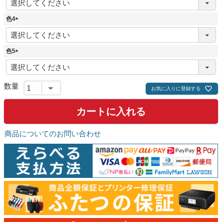
必
須
色4
)
(
必
須
色5
)
(
必
須
)
お気に入りに登録する
カートに入れる
商品についてのお問い合わせ