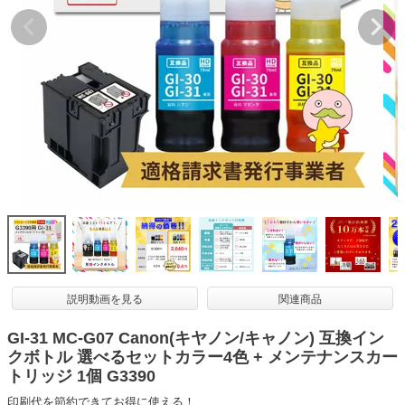
詰め替えインク
互換インクボトル
互換インクカートリッジ
再生インクカートリッジ
記事を探す
お客様の声
お店の紹介
ご利用ガイド
よくある質問
説明動画を見る
関連商品
お問い合わせ
GI-31 MC-G07 Canon(キヤノン/キャノン) 互換イン
会員専用商品
クボトル 選べるセットカラー4色 + メンテナンスカー
トリッジ 1個 G3390
説明書ダウンロード
印刷代を節約できてお得に使える！