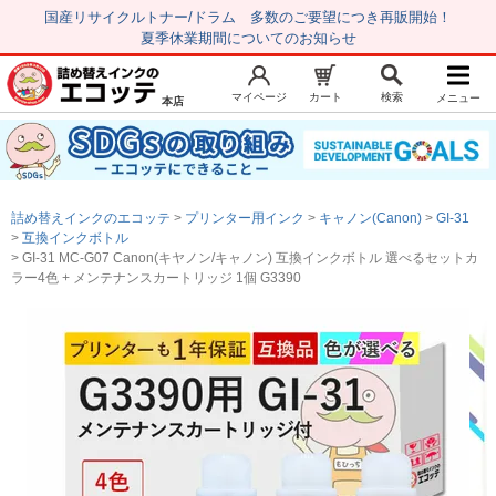
国産リサイクルトナー/ドラム 多数のご要望につき再販開始！
夏季休業期間についてのお知らせ
マイページ
カート
検索
メニュー
本店
新規会員登録
マイページ
トップページ
お気に入り
詰め替えインクのエコッテ
プリンター用インク
キャノン(Canon)
GI-31
注文履歴
レビュー履歴
互換インクボトル
GI-31 MC-G07 Canon(キヤノン/キャノン) 互換インクボトル 選べるセットカ
はじめての方へ
ラー4色 + メンテナンスカートリッジ 1個 G3390
商品を探す
初心者用セット
キャノンインク
エプソンインク
ブラザーインク