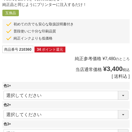
純正品と同じようにプリンターに注入するだけ！
互換品
初めての方でも安心な取扱説明書付き
普段使いに十分な印刷品質
純正インクよりも低価格
商品番号
210360
34
ポイント還元
純正参考価格
¥
7,480
のところ
¥
3,400
当店通常価格
税込
送料込
色1
(
必
須
色2
)
(
必
須
色3
)
(