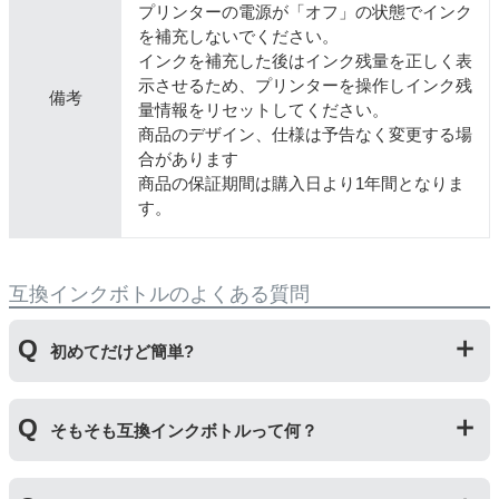
プリンターの電源が「オフ」の状態でインク
を補充しないでください。
インクを補充した後はインク残量を正しく表
示させるため、プリンターを操作しインク残
備考
量情報をリセットしてください。
商品のデザイン、仕様は予告なく変更する場
合があります
商品の保証期間は購入日より1年間となりま
す。
互換インクボトルのよくある質問
初めてだけど簡単?
純正品とはボトルの開け方が違います。互換ボトルは封
そもそも互換インクボトルって何？
をしているフィルムを直接カッターで切り、穴を開ける
工程があります。そのため純正品よりひと手間かかりま
すがとても簡単です。
プリンターメーカーではない第三のメーカーが製造して