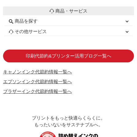
商品・サービス
商品を探す
初心者用セット
キャノンインク
エプソンインク
ブラザーインク
詰め替えインク
互換インクボトル
互換インクカートリッジ
再生インクカートリッジ
トナーカートリッジ
その他サービス
はじめての方へ
お客様の声
お店の紹介
ご利用ガイド
よくある質問
お問い合わせ
会員専用商品
説明書ダウンロード
印刷代節約&プリンター活用ブログ一覧へ
キャノンインク代節約情報一覧へ
エプソンインク代節約情報一覧へ
ブラザーインク代節約情報一覧へ
プリントをもっと快適らくらくに。
もったいないをサステナブルへ。