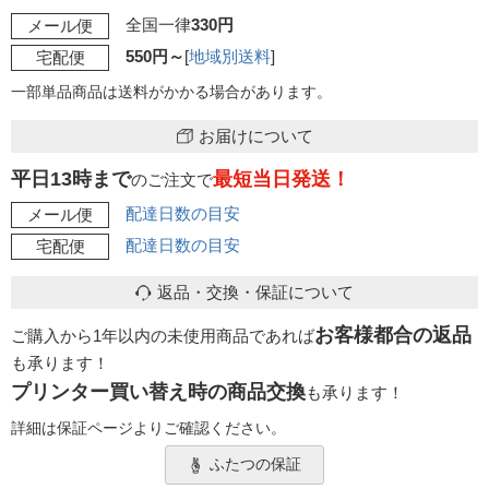
全国一律
330円
メール便
550円～
[
地域別送料
]
宅配便
一部単品商品は送料がかかる場合があります。
お届けについて
平日13時まで
最短当日発送！
のご注文で
配達日数の目安
メール便
配達日数の目安
宅配便
返品・交換・保証について
お客様都合の返品
ご購入から1年以内の未使用商品であれば
も承ります！
プリンター買い替え時の商品交換
も承ります！
詳細は保証ページよりご確認ください。
ふたつの保証