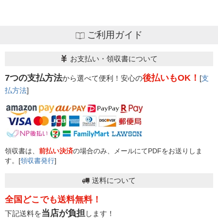
ご利用ガイド
お支払い・領収書について
7つの支払方法
後払いもOK！
から選べて便利！安心の
[
支
払方法
]
領収書は、
前払い決済
の場合のみ、メールにてPDFをお送りしま
す。[
領収書発行
]
送料について
全国どこでも送料無料！
当店が負担
下記送料を
します！