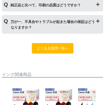
｢顔料インク」はインクの粒子を紙の表面にのせ定着さ
純正品と比べて、印刷の品質はどうですか？
せます。紫外線に強いため色の劣化が少なく、耐水性に
優れているため印字のにじみが少ないのが特徴です。
「染料インク」はインクが紙の繊維質に浸透して発色し
普段使いの印刷物であれば問題ない品質です。ただし、
ます。インクを重ね合わせて細かく色合いを表現でき、
万が一、不具合やトラブルが起きた場合の保証はどう
写真やディスク(CDやDVD)など光沢のある用紙への印刷
発色の良い鮮やかな仕上がりになるため、写真印刷に向
なりますか？
は色味が異なる場合がありますのでご注意ください。ま
いています。詳しくは
こちらのページ
をご確認くださ
た、純正品と比べると色あせや劣化が進みやすいため、
い。
長期保存を目的とした写真や大事な書類を印刷する際は
まずはサポートスタッフまでご相談をお願いいたしま
ご注意ください。
す。（
問合フォーム
）また、「
ふたつの保証
」を設けて
よくある質問一覧へ
おりますので、ご購入商品とご使用プリンタ―について
も保証の適用が可能です。
インク関連商品