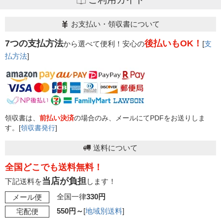
お支払い・領収書について
7つの支払方法
後払いもOK！
から選べて便利！安心の
[
支
払方法
]
領収書は、
前払い決済
の場合のみ、メールにてPDFをお送りしま
す。[
領収書発行
]
送料について
全国どこでも送料無料！
当店が負担
下記送料を
します！
全国一律
330円
メール便
550円～
[
地域別送料
]
宅配便