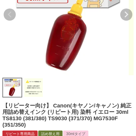
詰め替えインク
互換インクボトル
互換インクカートリッジ
再生インクカートリッジ
記事を探す
お客様の声
お店の紹介
ご利用ガイド
よくある質問
お問い合わせ
【リピーター向け】 Canon(キヤノン/キャノン) 純正
用詰め替えインク (リピート用) 染料 イエロー 30ml
会員専用商品
TS8130 (381/380) TS9030 (371/370) MG7530F
(351/350)
説明書ダウンロード
リピート専用商品
詰め替え用
30mlタイプ