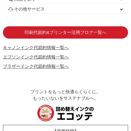
初心者用セット
キャノンインク
エプソンインク
ブラザーインク
詰め替えインク
互換インクボトル
互換インクカートリッジ
再生インクカートリッジ
トナーカートリッジ
その他サービス
はじめての方へ
お客様の声
お店の紹介
ご利用ガイド
よくある質問
お問い合わせ
会員専用商品
説明書ダウンロード
印刷代節約&プリンター活用ブログ一覧へ
キャノンインク代節約情報一覧へ
エプソンインク代節約情報一覧へ
ブラザーインク代節約情報一覧へ
プリントをもっと快適らくらくに。
もったいないをサステナブルへ。