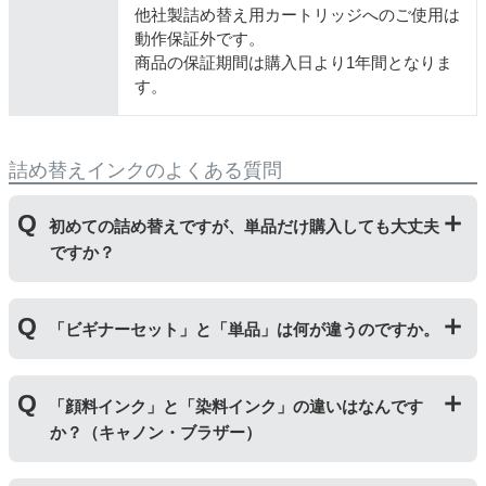
他社製詰め替え用カートリッジへのご使用は
動作保証外です。
商品の保証期間は購入日より1年間となりま
す。
詰め替えインクのよくある質問
初めての詰め替えですが、単品だけ購入しても大丈夫
ですか？
初めて詰め替えインクをご使用する方はビギナーセット
「ビギナーセット」と「単品」は何が違うのですか。
をご購入ください。ビギナーセットには説明書を同封し
ておりますのでご覧いただき、正しく作業を行ってくだ
さい。
単品商品には、詰め替えに必要な道具や説明書な
「ビギナーセット」には説明書や作業に必要な道具が付
どが入っておりません。
「顔料インク」と「染料インク」の違いはなんです
いています。「単品」には説明書や道具が付いておりま
か？（キャノン・ブラザー）
せんので、リピーター様向けに販売しております。