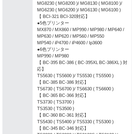
MG8230 ( MG8200 )/ MG8130 ( MG8100 )/
MG6230 ( MG6200 )/ MG6130 ( MG6100 )
【 BCI-321 BCI-320対応】
●5色プリンター
MX870 / MX860 / MP990 / MP980 / MP640 /
MP630 / MP620 / MP560 / MP550
MP540 / iP4700 / iP4600 / Ip3600
●6色プリンター
MP990 / MP980
【 BC-395 BC-386 ( BC-395XL BC-386XL ) 対
応】
TS5630 ( TS5600 )/ TS5530 ( TS5500 )
【 BC-385 BC-386 対応】
TS6730 ( TS6700 )/ TS6630 ( TS6600 )
【 BC-365 BC-366 対応】
TS3730 ( TS3700 )
TS3530 ( TS3500 )
【 BC-360 BC-361 対応】
TS5430 ( TS5400 )/ TS5330 ( TS5300 )
【 BC-345 BC-346 対応】