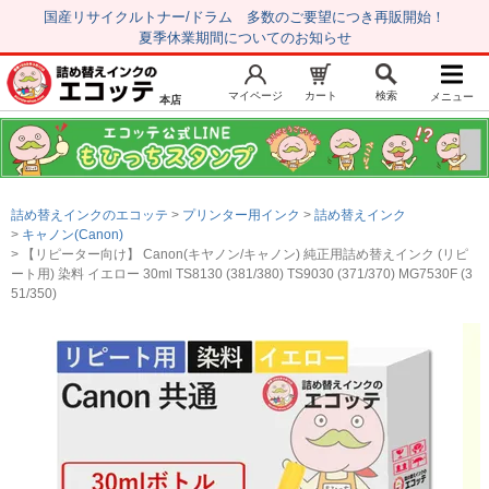
国産リサイクルトナー/ドラム 多数のご要望につき再販開始！
夏季休業期間についてのお知らせ
マイページ
カート
検索
メニュー
本店
新規会員登録
マイページ
トップページ
お気に入り
詰め替えインクのエコッテ
プリンター用インク
詰め替えインク
注文履歴
レビュー履歴
キャノン(Canon)
【リピーター向け】 Canon(キヤノン/キャノン) 純正用詰め替えインク (リピ
はじめての方へ
ート用) 染料 イエロー 30ml TS8130 (381/380) TS9030 (371/370) MG7530F (3
51/350)
商品を探す
初心者用セット
キャノンインク
エプソンインク
ブラザーインク