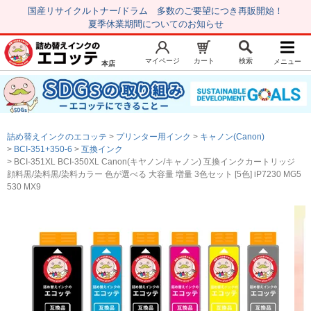
国産リサイクルトナー/ドラム 多数のご要望につき再販開始！
夏季休業期間についてのお知らせ
マイページ
カート
検索
メニュー
本店
新規会員登録
マイページ
トップページ
お気に入り
詰め替えインクのエコッテ
プリンター用インク
キャノン(Canon)
注文履歴
レビュー履歴
BCI-351+350-6
互換インク
BCI-351XL BCI-350XL Canon(キヤノン/キャノン) 互換インクカートリッジ
はじめての方へ
顔料黒/染料黒/染料カラー 色が選べる 大容量 増量 3色セット [5色] iP7230 MG5
530 MX9
商品を探す
初心者用セット
キャノンインク
エプソンインク
ブラザーインク