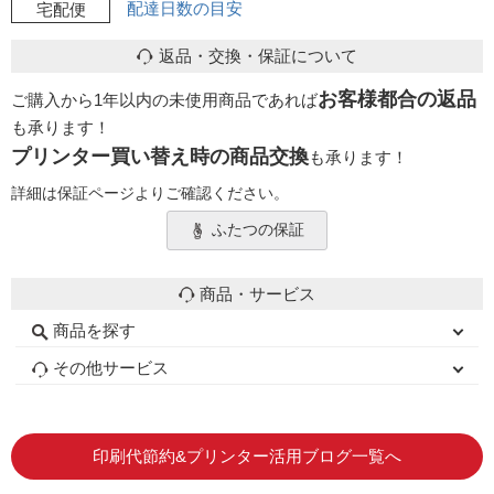
配達日数の目安
宅配便
返品・交換・保証について
お客様都合の返品
ご購入から1年以内の未使用商品であれば
も承ります！
プリンター買い替え時の商品交換
も承ります！
詳細は保証ページよりご確認ください。
ふたつの保証
商品・サービス
商品を探す
初心者用セット
キャノンインク
エプソンインク
ブラザーインク
詰め替えインク
互換インクボトル
互換インクカートリッジ
再生インクカートリッジ
トナーカートリッジ
その他サービス
はじめての方へ
お客様の声
お店の紹介
ご利用ガイド
よくある質問
お問い合わせ
会員専用商品
説明書ダウンロード
印刷代節約&プリンター活用ブログ一覧へ