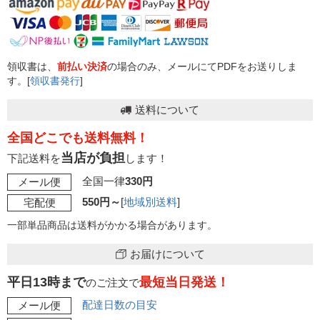
領収書は、
前払い決済
の場合のみ、メールにてPDFをお送りしま
す。[
領収書発行
]
送料について
全国どこでも送料無料！
当店が負担
下記送料を
します！
全国一律
330円
メール便
550円～
[
地域別送料
]
宅配便
一部単品商品は送料がかかる場合があります。
お届けについて
平日13時まで
最短当日発送！
のご注文で
配達日数の目安
メール便