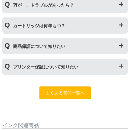
め】
ん。）印刷枚数についてはご使用環境により大きく左右
万が一、トラブルがあったら？
併用してご使用いただけます。（例：よく使うブラック
されますので枚数保証等はしておりません。
は互換インク、他の色は純正インクを使う等）ただし、
他社製品の詰め替えインクやインクカートリッジとの併
万が一トラブルが発生した際は、サポートスタッフまで
用おいては、当店でテストしておりません。万が一動作
カートリッジは何年もつ？
ご相談ください。また互換インクカートリッジには「
ふ
不良が発生した場合は保証対象外となりますのでご注意
たつの保証
」を設けております。商品はご購入から１年
ください。
以内、ご使用プリンタ―についてもプリンターご購入か
使用期限は設けてはおりませんが、商品保証はご購入か
ら１年以内であれば保証の適用が可能です。
商品保証について知りたい
ら１年間とさせていただいておりますので、可能な限り
保証期間内に使い切っていただくようお願いいたしま
す。また、保管の際は直射日光の当たらない冷暗所での
商品保証
について
保管をお願いいたします。
プリンター保証について知りたい
保証期間：ご購入日から１年間
トラブルが発生した際、サポートスタッフにご相談のう
えでもトラブルが解決しない場合、商品の交換や全額返
プリンター本体保証
について
品返金を承る制度です。
保証期間：プリンター本体ご購入日から１年間
よくある質問一覧へ
※商品の不具合ではなく、プリンターの操作方法によっ
当店のインクが原因でトラブルが発生し、サポートスタ
て改善する場合もありますので、まずは当店までご相談
ッフにご相談のうえでもトラブルが解決せず、プリンタ
をお願いいたします。
ーが修理対応となった場合。プリンター本体が保証期間
内にも関わらず修理費用が発生した場合、当店で補填す
【適用条件】
る制度です。※商品の不具合ではなく、プリンターの操
インク関連商品
・商品を返送する前に必ず当店までご連絡をいただきサ
作方法によって改善する場合もありますので、まずは当