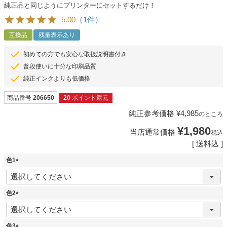
純正品と同じようにプリンターにセットするだけ！
5.00
（1件）
互換品
残量表示あり
初めての方でも安心な取扱説明書付き
普段使いに十分な印刷品質
純正インクよりも低価格
商品番号
206650
20
ポイント還元
純正参考価格
¥
4,985
のところ
¥
1,980
当店通常価格
税込
送料込
色1
(
必
須
色2
)
(
必
須
色3