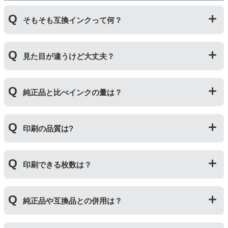
そもそも互換インクって何？
プリンターメーカーではない第三のメーカーが製造して
見た目が違うけど大丈夫？
いる互換品です。サードパーティ製や社外品などとも言
われます。開発コストが低いため純正品よりも安価でご
利用いただくことができます。
プリンターメーカーではない第三のメーカーが製造して
純正品と比べインクの量は？
いる互換品です。プリンターに適合するように作られて
いますが、一部特許回避を目的に形状をあえて変更して
いる場合もございます。使用には問題ございませんので
互換インクカートリッジには純正品と同量かそれ以上の
ご安心ください。
印刷の品質は?
インク量が入っており、純正インクと同等量の印刷がで
きます。（インクが純正品より多く入っていても、必ず
しも純正より印刷数量が多くなるわけではありませ
印刷の品質は「純正品 > 詰め替えインク > 互換インク」
ん。）
印刷できる枚数は？
の順です。
その他にも純正品、詰め替えインク、互換インクを比較
互換インクカートリッジには純正品と同量かそれ以上の
したブログ記事がございますのでよろしければご覧くだ
純正品や互換品との併用は？
インク量が入っており、純正インクと同等量の印刷がで
さい。
きます。（インクが純正品より多く入っていても、必ず
純正インク・互換インク・詰め替えインクの違い【まと
しも純正より印刷数量が多くなるわけではありませ
純正品や当店の詰め替えインクを使ったカートリッジと