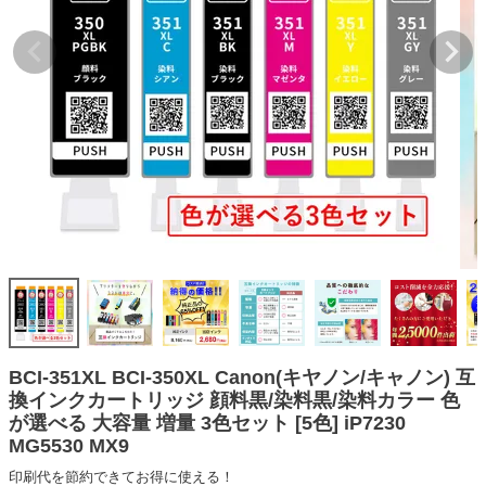
詰め替えインク
互換インクボトル
互換インクカートリッジ
再生インクカートリッジ
記事を探す
お客様の声
お店の紹介
ご利用ガイド
よくある質問
お問い合わせ
BCI-351XL BCI-350XL Canon(キヤノン/キャノン) 互
換インクカートリッジ 顔料黒/染料黒/染料カラー 色
会員専用商品
が選べる 大容量 増量 3色セット [5色] iP7230
MG5530 MX9
説明書ダウンロード
印刷代を節約できてお得に使える！