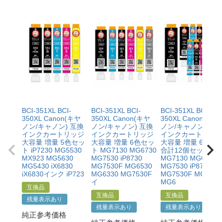
ポートを受けていただくこと
店までご相談をお願いいたします。
・当店でご購入履歴が確認できる商品であること
・保証対象となる商品を当店指定の方法で返送いただく
【適用条件】
こと
・修理に出される前に、必ず当店へご連絡をいただくこ
・当店で定めた保証期間（ご購入日から1年間）を過ぎ
と。
る前に当店へご連絡をいただくこと
・プリンター本体が保証期間内であることを証明できる
・返品理由が「不要になったから」「注文を間違えた」
書類（保証書や領収書など）をご提示いただくこと。
等お客様都合ではないこと
・当店の商品が原因でプリンターが故障したことがわか
る書類（修理の明細書など）をご提示いただくこと。
・プリンターの廃インクエラーや廃トナーエラーによる
BCI-351XL BCI-
BCI-351XL BCI-
BCI-351XL BCI-
ものではないこと。
350XL Canon(キヤ
350XL Canon(キヤ
350XL Canon(キヤ
・メーカーの出張修理を依頼されてないこと。
ノン/キャノン) 互換
ノン/キャノン) 互換
ノン/キャノン) 互
インクカートリッジ
インクカートリッジ
インクカートリッ
大容量 増量 5色セッ
大容量 増量 6色セッ
大容量 増量 6色×2
ト iP7230 MG5530
ト MG7130 MG6730
合計12個セット
MX923 MG5630
MG7530 iP8730
MG7130 MG6730
MG5430 iX6830
MG7530F MG6530
MG7530 iP8730
iX6830インク iP723
MG6330 MG7530F
MG7530F MG6530
イ
MG6
互換品
互換品
互換品
残量表示あり
残量表示あり
残量表示あり
純正参考価格