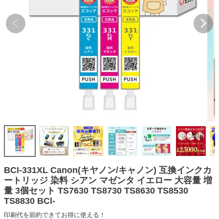
詰め替えインク
互換インクボトル
互換インクカートリッジ
再生インクカートリッジ
記事を探す
お客様の声
お店の紹介
ご利用ガイド
よくある質問
お問い合わせ
BCI-331XL Canon(キヤノン/キャノン) 互換インクカ
ートリッジ 染料 シアン マゼンタ イエロー 大容量 増
会員専用商品
量 3個セット TS7630 TS8730 TS8630 TS8530
TS8830 BCl-
説明書ダウンロード
印刷代を節約できてお得に使える！