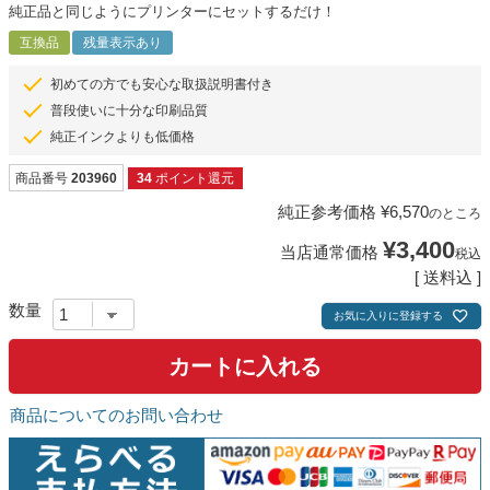
純正品と同じようにプリンターにセットするだけ！
互換品
残量表示あり
初めての方でも安心な取扱説明書付き
普段使いに十分な印刷品質
純正インクよりも低価格
商品番号
203960
34
ポイント還元
純正参考価格
¥
6,570
のところ
¥
3,400
当店通常価格
税込
送料込
お気に入りに登録する
カートに入れる
商品についてのお問い合わせ