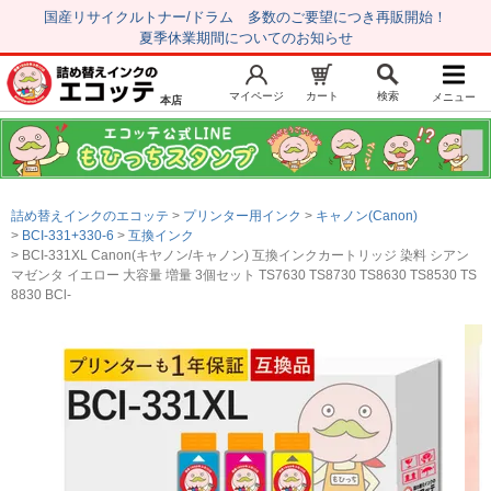
国産リサイクルトナー/ドラム 多数のご要望につき再販開始！
夏季休業期間についてのお知らせ
マイページ
カート
検索
メニュー
本店
新規会員登録
マイページ
トップページ
お気に入り
詰め替えインクのエコッテ
プリンター用インク
キャノン(Canon)
注文履歴
レビュー履歴
BCI-331+330-6
互換インク
BCI-331XL Canon(キヤノン/キャノン) 互換インクカートリッジ 染料 シアン
はじめての方へ
マゼンタ イエロー 大容量 増量 3個セット TS7630 TS8730 TS8630 TS8530 TS
8830 BCl-
商品を探す
初心者用セット
キャノンインク
エプソンインク
ブラザーインク