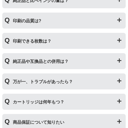
純正品と比べインクの量は？
いる互換品です。プリンターに適合するように作られて
いますが、一部特許回避を目的に形状をあえて変更して
いる場合もございます。使用には問題ございませんので
互換インクカートリッジには純正品と同量かそれ以上の
ご安心ください。
印刷の品質は?
インク量が入っており、純正インクと同等量の印刷がで
きます。（インクが純正品より多く入っていても、必ず
しも純正より印刷数量が多くなるわけではありませ
印刷の品質は「純正品 > 詰め替えインク > 互換インク」
ん。）
印刷できる枚数は？
の順です。
その他にも純正品、詰め替えインク、互換インクを比較
互換インクカートリッジには純正品と同量かそれ以上の
したブログ記事がございますのでよろしければご覧くだ
純正品や互換品との併用は？
インク量が入っており、純正インクと同等量の印刷がで
さい。
きます。（インクが純正品より多く入っていても、必ず
純正インク・互換インク・詰め替えインクの違い【まと
しも純正より印刷数量が多くなるわけではありませ
純正品や当店の詰め替えインクを使ったカートリッジと
め】
ん。）印刷枚数についてはご使用環境により大きく左右
万が一、トラブルがあったら？
併用してご使用いただけます。（例：よく使うブラック
されますので枚数保証等はしておりません。
は互換インク、他の色は純正インクを使う等）ただし、
他社製品の詰め替えインクやインクカートリッジとの併
万が一トラブルが発生した際は、サポートスタッフまで
用おいては、当店でテストしておりません。万が一動作
カートリッジは何年もつ？
ご相談ください。また互換インクカートリッジには「
ふ
不良が発生した場合は保証対象外となりますのでご注意
たつの保証
」を設けております。商品はご購入から１年
ください。
以内、ご使用プリンタ―についてもプリンターご購入か
使用期限は設けてはおりませんが、商品保証はご購入か
ら１年以内であれば保証の適用が可能です。
商品保証について知りたい
ら１年間とさせていただいておりますので、可能な限り