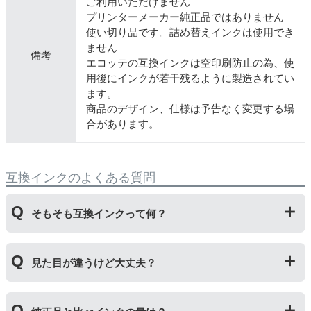
ご利用いただけません
プリンターメーカー純正品ではありません
使い切り品です。詰め替えインクは使用でき
ません
備考
エコッテの互換インクは空印刷防止の為、使
用後にインクが若干残るように製造されてい
ます。
商品のデザイン、仕様は予告なく変更する場
合があります。
互換インクのよくある質問
そもそも互換インクって何？
プリンターメーカーではない第三のメーカーが製造して
見た目が違うけど大丈夫？
いる互換品です。サードパーティ製や社外品などとも言
われます。開発コストが低いため純正品よりも安価でご
利用いただくことができます。
プリンターメーカーではない第三のメーカーが製造して