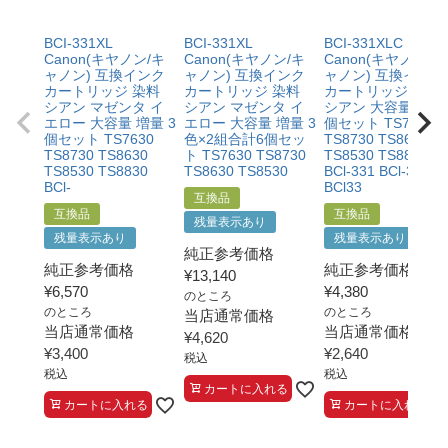
る書類（修理の明細書など）をご提示いただくこと。
・プリンターの廃インクエラーや廃トナーエラーによる
BCI-331XL
BCI-331XL
BCI-331XLC
ものではないこと。
Canon(キヤノン/キ
Canon(キヤノン/キ
Canon(キヤノン/キ
・メーカーの出張修理を依頼されてないこと。
ャノン) 互換インク
ャノン) 互換インク
ャノン) 互換インク
カートリッジ 染料
カートリッジ 染料
カートリッジ 染料
シアン マゼンタ イ
シアン マゼンタ イ
シアン 大容量 増量 
エロー 大容量 増量 3
エロー 大容量 増量 3
個セット TS7630
個セット TS7630
色×2組合計6個セッ
TS8730 TS8630
TS8730 TS8630
ト TS7630 TS8730
TS8530 TS8830
TS8530 TS8830
TS8630 TS8530
BCl-331 BCl-330
BCl-
BCl33
互換品
互換品
互換品
残量表示あり
残量表示あり
残量表示あり
純正参考価格
純正参考価格
純正参考価格
¥
13,140
¥
6,570
¥
4,380
のところ
のところ
のところ
当店通常価格
当店通常価格
当店通常価格
¥
4,620
¥
3,400
¥
2,640
税込
税込
税込
カートに入れる
カートに入れる
カートに入れる