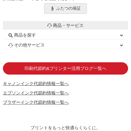
ふたつの保証
商品・サービス
商品を探す
初心者用セット
キャノンインク
エプソンインク
ブラザーインク
詰め替えインク
互換インクボトル
互換インクカートリッジ
再生インクカートリッジ
トナーカートリッジ
その他サービス
はじめての方へ
お客様の声
お店の紹介
ご利用ガイド
よくある質問
お問い合わせ
会員専用商品
説明書ダウンロード
印刷代節約&プリンター活用ブログ一覧へ
キャノンインク代節約情報一覧へ
エプソンインク代節約情報一覧へ
ブラザーインク代節約情報一覧へ
プリントをもっと快適らくらくに。