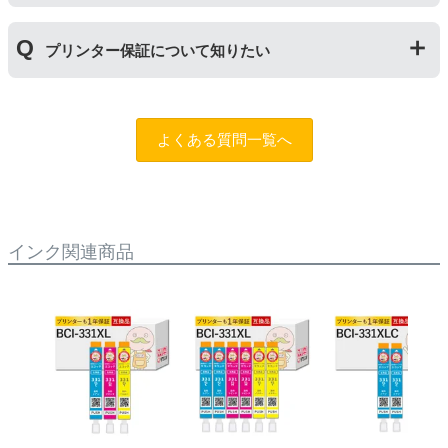
保証期間内に使い切っていただくようお願いいたしま
す。また、保管の際は直射日光の当たらない冷暗所での
商品保証
について
保管をお願いいたします。
プリンター保証について知りたい
保証期間：ご購入日から１年間
トラブルが発生した際、サポートスタッフにご相談のう
えでもトラブルが解決しない場合、商品の交換や全額返
プリンター本体保証
について
品返金を承る制度です。
保証期間：プリンター本体ご購入日から１年間
よくある質問一覧へ
※商品の不具合ではなく、プリンターの操作方法によっ
当店のインクが原因でトラブルが発生し、サポートスタ
て改善する場合もありますので、まずは当店までご相談
ッフにご相談のうえでもトラブルが解決せず、プリンタ
をお願いいたします。
ーが修理対応となった場合。プリンター本体が保証期間
内にも関わらず修理費用が発生した場合、当店で補填す
【適用条件】
る制度です。※商品の不具合ではなく、プリンターの操
インク関連商品
・商品を返送する前に必ず当店までご連絡をいただきサ
作方法によって改善する場合もありますので、まずは当
ポートを受けていただくこと
店までご相談をお願いいたします。
・当店でご購入履歴が確認できる商品であること
・保証対象となる商品を当店指定の方法で返送いただく
【適用条件】
こと
・修理に出される前に、必ず当店へご連絡をいただくこ
・当店で定めた保証期間（ご購入日から1年間）を過ぎ
と。
る前に当店へご連絡をいただくこと
・プリンター本体が保証期間内であることを証明できる
・返品理由が「不要になったから」「注文を間違えた」
書類（保証書や領収書など）をご提示いただくこと。
等お客様都合ではないこと
・当店の商品が原因でプリンターが故障したことがわか