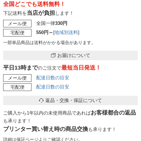
全国どこでも送料無料！
当店が負担
下記送料を
します！
全国一律
330円
メール便
550円～
[
地域別送料
]
宅配便
一部単品商品は送料がかかる場合があります。
お届けについて
平日13時まで
最短当日発送！
のご注文で
配達日数の目安
メール便
配達日数の目安
宅配便
返品・交換・保証について
お客様都合の返品
ご購入から1年以内の未使用商品であれば
も承ります！
プリンター買い替え時の商品交換
も承ります！
詳細は保証ページよりご確認ください。