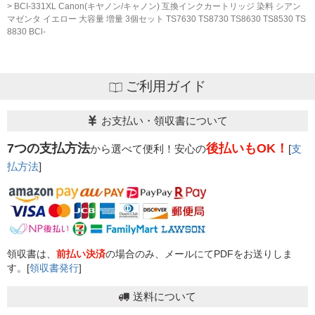
BCI-331XL Canon(キヤノン/キャノン) 互換インクカートリッジ 染料 シアン
マゼンタ イエロー 大容量 増量 3個セット TS7630 TS8730 TS8630 TS8530 TS
8830 BCl-
ご利用ガイド
お支払い・領収書について
7つの支払方法
後払いもOK！
から選べて便利！安心の
[
支
払方法
]
領収書は、
前払い決済
の場合のみ、メールにてPDFをお送りしま
す。[
領収書発行
]
送料について