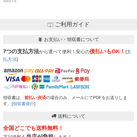
350) TS
ご利用ガイド
お支払い・領収書について
7つの支払方法
後払いもOK！
から選べて便利！安心の
[
支
払方法
]
領収書は、
前払い決済
の場合のみ、メールにてPDFをお送りしま
す。[
領収書発行
]
送料について
全国どこでも送料無料！
当店が負担
下記送料を
します！