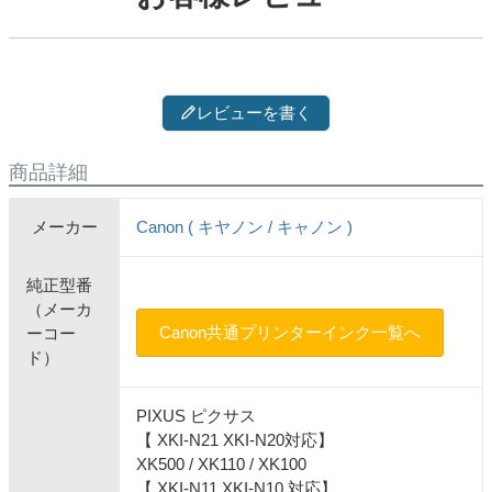
レビューを書く
商品詳細
メーカー
Canon ( キヤノン / キャノン )
純正型番
（メーカ
Canon共通プリンターインク一覧へ
ーコー
ド）
PIXUS ピクサス
【 XKI-N21 XKI-N20対応】
XK500 / XK110 / XK100
【 XKI-N11 XKI-N10 対応】