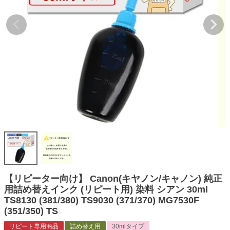
詰め替えインク
互換インクボトル
互換インクカートリッジ
再生インクカートリッジ
記事を探す
お客様の声
お店の紹介
ご利用ガイド
よくある質問
お問い合わせ
【リピーター向け】 Canon(キヤノン/キャノン) 純正
用詰め替えインク (リピート用) 染料 シアン 30ml
会員専用商品
TS8130 (381/380) TS9030 (371/370) MG7530F
(351/350) TS
説明書ダウンロード
リピート専用商品
詰め替え用
30mlタイプ