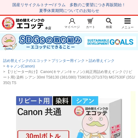
国産リサイクルトナー/ドラム 多数のご要望につき再販開始！
夏季休業期間についてのお知らせ
マイページ
カート
検索
メニュー
本店
新規会員登録
マイページ
トップページ
お気に入り
詰め替えインクのエコッテ
プリンター用インク
詰め替えインク
注文履歴
レビュー履歴
キャノン(Canon)
【リピーター向け】 Canon(キヤノン/キャノン) 純正用詰め替えインク (リピ
はじめての方へ
ート用) 染料 シアン 30ml TS8130 (381/380) TS9030 (371/370) MG7530F (351/
350) TS
商品を探す
初心者用セット
キャノンインク
エプソンインク
ブラザーインク