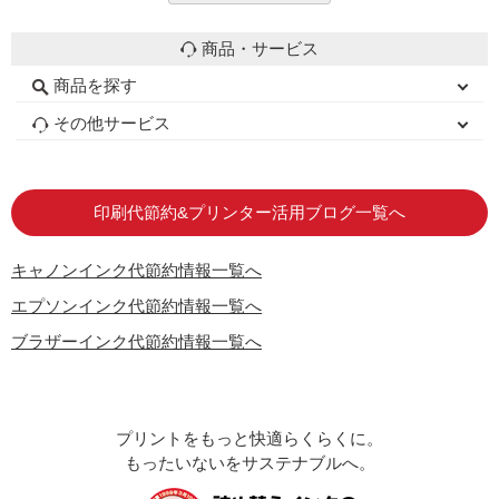
商品・サービス
商品を探す
初心者用セット
キャノンインク
エプソンインク
ブラザーインク
詰め替えインク
互換インクボトル
互換インクカートリッジ
再生インクカートリッジ
トナーカートリッジ
その他サービス
はじめての方へ
お客様の声
お店の紹介
ご利用ガイド
よくある質問
お問い合わせ
会員専用商品
説明書ダウンロード
印刷代節約&プリンター活用ブログ一覧へ
キャノンインク代節約情報一覧へ
エプソンインク代節約情報一覧へ
ブラザーインク代節約情報一覧へ
プリントをもっと快適らくらくに。
もったいないをサステナブルへ。