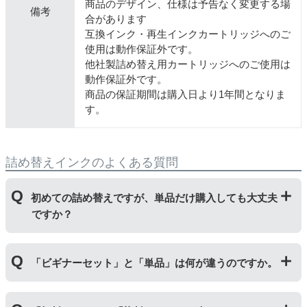
商品のデザイン、仕様は予告なく変更する場
備考
合があります
互換インク・再生インクカートリッジへのご
使用は動作保証外です。
他社製詰め替え用カートリッジへのご使用は
動作保証外です。
商品の保証期間は購入日より1年間となりま
す。
詰め替えインクのよくある質問
初めての詰め替えですが、単品だけ購入しても大丈夫
ですか？
初めて詰め替えインクをご使用する方はビギナーセット
「ビギナーセット」と「単品」は何が違うのですか。
をご購入ください。ビギナーセットには説明書を同封し
ておりますのでご覧いただき、正しく作業を行ってくだ
さい。
単品商品には、詰め替えに必要な道具や説明書な
「ビギナーセット」には説明書や作業に必要な道具が付