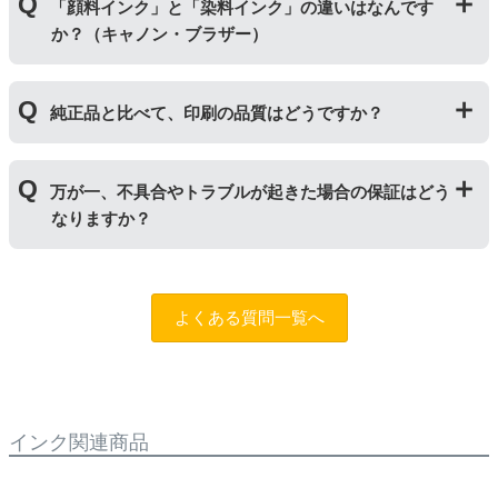
どが入っておりません。
「顔料インク」と「染料インク」の違いはなんです
いています。「単品」には説明書や道具が付いておりま
か？（キャノン・ブラザー）
せんので、リピーター様向けに販売しております。
｢顔料インク」はインクの粒子を紙の表面にのせ定着さ
純正品と比べて、印刷の品質はどうですか？
せます。紫外線に強いため色の劣化が少なく、耐水性に
優れているため印字のにじみが少ないのが特徴です。
「染料インク」はインクが紙の繊維質に浸透して発色し
普段使いの印刷物であれば問題ない品質です。ただし、
ます。インクを重ね合わせて細かく色合いを表現でき、
万が一、不具合やトラブルが起きた場合の保証はどう
写真やディスク(CDやDVD)など光沢のある用紙への印刷
発色の良い鮮やかな仕上がりになるため、写真印刷に向
なりますか？
は色味が異なる場合がありますのでご注意ください。ま
いています。詳しくは
こちらのページ
をご確認くださ
た、純正品と比べると色あせや劣化が進みやすいため、
い。
長期保存を目的とした写真や大事な書類を印刷する際は
まずはサポートスタッフまでご相談をお願いいたしま
ご注意ください。
す。（
問合フォーム
）また、「
ふたつの保証
」を設けて
よくある質問一覧へ
おりますので、ご購入商品とご使用プリンタ―について
も保証の適用が可能です。
インク関連商品