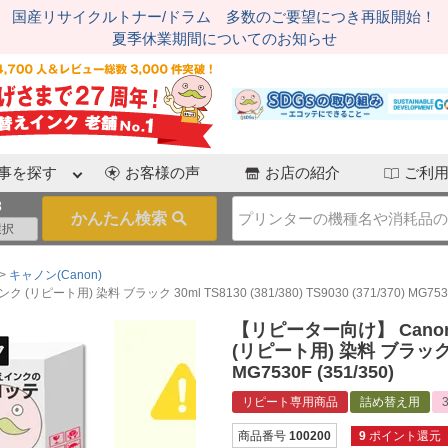
国産リサイクルトナー/ドラム 多数のご要望につき再販開始！
夏季休業期間についてのお知らせ
事を探す
お客様の声
お店の紹介
ご利
3
キャノン(Canon)
) 染料 ブラック 30ml TS8130 (381/380) TS9030 (371/370) MG7530F 
【リピーター向け】 Cano
(リピート用) 染料 ブラック 30ml
MG7530F (351/350)
リピート専用商品
詰め替え用
商品番号
100200
9
ポイント還元