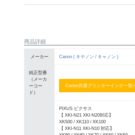
商品詳細
メーカー
Canon ( キヤノン / キャノン )
純正型番
（メーカ
Canon共通プリンターインク一覧
ーコー
ド）
PIXUS ピクサス
【 XKI-N21 XKI-N20対応】
XK500 / XK110 / XK100
【 XKI-N11 XKI-N10 対応】
XK90 / XK80 / XK70 / XK60 / XK50