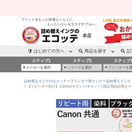
プリントをもっと快適らくらくに。
もったいないをサステナブルへ。
本店
はじめての方へ
商品を探す
記
ステップ1
ステップ2
ステップ
詰め替えインクのエコッテ
プリンター用インク
詰め替えインク
【リピーター向け】 Canon(キヤノン/キャノン) 純正用詰め替えインク (リピート用