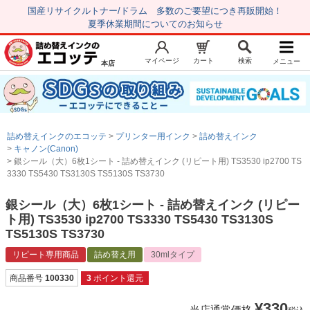
国産リサイクルトナー/ドラム 多数のご要望につき再販開始！
夏季休業期間についてのお知らせ
マイページ
カート
検索
メニュー
本店
新規会員登録
マイページ
トップページ
お気に入り
詰め替えインクのエコッテ
プリンター用インク
詰め替えインク
注文履歴
レビュー履歴
キャノン(Canon)
銀シール（大）6枚1シート - 詰め替えインク (リピート用) TS3530 ip2700 TS
はじめての方へ
3330 TS5430 TS3130S TS5130S TS3730
商品を探す
銀シール（大）6枚1シート - 詰め替えインク (リピー
ト用) TS3530 ip2700 TS3330 TS5430 TS3130S
初心者用セット
TS5130S TS3730
キャノンインク
リピート専用商品
詰め替え用
30mlタイプ
エプソンインク
商品番号
100330
3
ポイント還元
ブラザーインク
¥
330
当店通常価格