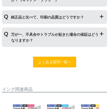
せんので、リピーター様向けに販売しております。
｢顔料インク」はインクの粒子を紙の表面にのせ定着さ
純正品と比べて、印刷の品質はどうですか？
せます。紫外線に強いため色の劣化が少なく、耐水性に
優れているため印字のにじみが少ないのが特徴です。
「染料インク」はインクが紙の繊維質に浸透して発色し
普段使いの印刷物であれば問題ない品質です。ただし、
ます。インクを重ね合わせて細かく色合いを表現でき、
万が一、不具合やトラブルが起きた場合の保証はどう
写真やディスク(CDやDVD)など光沢のある用紙への印刷
発色の良い鮮やかな仕上がりになるため、写真印刷に向
なりますか？
は色味が異なる場合がありますのでご注意ください。ま
いています。詳しくは
こちらのページ
をご確認くださ
た、純正品と比べると色あせや劣化が進みやすいため、
い。
長期保存を目的とした写真や大事な書類を印刷する際は
まずはサポートスタッフまでご相談をお願いいたしま
ご注意ください。
す。（
問合フォーム
）また、「
ふたつの保証
」を設けて
よくある質問一覧へ
おりますので、ご購入商品とご使用プリンタ―について
も保証の適用が可能です。
インク関連商品