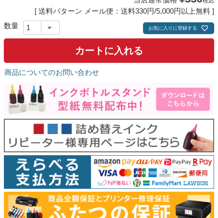
税込
詰め替えインク
送料パターン
メール便：送料330円/5,000円以上無料
互換インクボトル
お気に入りに登録する
互換インクカートリッジ
カートに入れる
再生インクカートリッジ
記事を探す
商品についてのお問い合わせ
お客様の声
お店の紹介
ご利用ガイド
よくある質問
お問い合わせ
会員専用商品
説明書ダウンロード