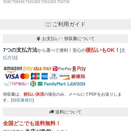
3330 TS5430 TS3130S TS5130S TS3730
ご利用ガイド
お支払い・領収書について
7つの支払方法
後払いもOK！
から選べて便利！安心の
[
支
払方法
]
領収書は、
前払い決済
の場合のみ、メールにてPDFをお送りしま
す。[
領収書発行
]
送料について
全国どこでも送料無料！