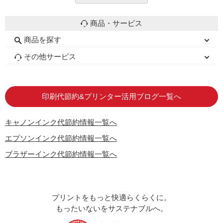
商品・サービス
商品を探す
初心者用セット
キャノンインク
エプソンインク
ブラザーインク
詰め替えインク
互換インクボトル
互換インクカートリッジ
再生インクカートリッジ
トナーカートリッジ
その他サービス
はじめての方へ
お客様の声
お店の紹介
ご利用ガイド
よくある質問
お問い合わせ
会員専用商品
説明書ダウンロード
印刷代節約&プリンター活用ブログ一覧へ
キャノンインク代節約情報一覧へ
エプソンインク代節約情報一覧へ
ブラザーインク代節約情報一覧へ
プリントをもっと快適らくらくに。
もったいないをサステナブルへ。