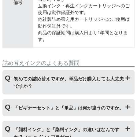
備考
互換インク・再生インクカートリッジへのご
使用は動作保証外です。
他社製詰め替え用カートリッジへのご使用は
動作保証外です。
商品の保証期間は購入日より1年間となりま
す。
詰め替えインクのよくある質問
初めての詰め替えですが、単品だけ購入しても大丈夫
ですか？
初めて詰め替えインクをご使用する方はビギナーセット
「ビギナーセット」と「単品」は何が違うのですか。
をご購入ください。ビギナーセットには説明書を同封し
ておりますのでご覧いただき、正しく作業を行ってくだ
さい。
単品商品には、詰め替えに必要な道具や説明書な
「ビギナーセット」には説明書や作業に必要な道具が付
どが入っておりません。
「顔料インク」と「染料インク」の違いはなんです
いています。「単品」には説明書や道具が付いておりま
か？（キャノン・ブラザー）