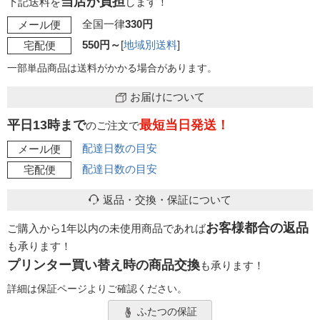
当店が負担
下記送料を
します！
全国一律
330円
メール便
550円～
[
地域別送料
]
宅配便
一部単品商品は送料がかかる場合があります。
お届けについて
平日13時まで
最短当日発送！
のご注文で
配達日数の目安
メール便
配達日数の目安
宅配便
返品・交換・保証について
お客様都合の返品
ご購入から1年以内の未使用商品であれば
も承ります！
プリンター買い替え時の商品交換
も承ります！
詳細は保証ページよりご確認ください。
ふたつの保証