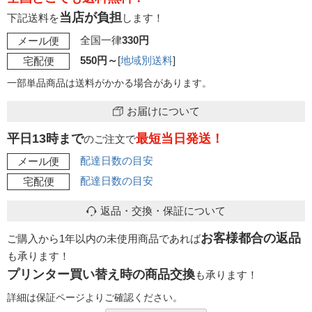
当店が負担
下記送料を
します！
全国一律
330円
メール便
550円～
[
地域別送料
]
宅配便
一部単品商品は送料がかかる場合があります。
お届けについて
平日13時まで
最短当日発送！
のご注文で
配達日数の目安
メール便
配達日数の目安
宅配便
返品・交換・保証について
お客様都合の返品
ご購入から1年以内の未使用商品であれば
も承ります！
プリンター買い替え時の商品交換
も承ります！
詳細は保証ページよりご確認ください。