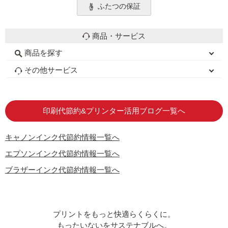
ふたつの保証
商品・サービス
商品を探す
初心者用セット
キャノンインク
エプソンインク
ブラザーインク
詰め替えインク
互換インクボトル
互換インクカートリッジ
再生インクカートリッジ
トナーカートリッジ
その他サービス
はじめての方へ
お客様の声
お店の紹介
ご利用ガイド
よくある質問
お問い合わせ
会員専用商品
説明書ダウンロード
印刷代節約&プリンター活用ブログ一覧へ
キャノンインク代節約情報一覧へ
エプソンインク代節約情報一覧へ
ブラザーインク代節約情報一覧へ
プリントをもっと快適らくらくに。
もったいないをサステナブルへ。