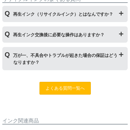
再生インク（リサイクルインク）とはなんですか？
使用済みの純正インクカートリッジを回収し、再生工場
再生インク交換後に必要な操作はありますか？
にて洗浄やインク充填をしたうえで、再度販売している
商品です。純正品に比べて、印刷代を節約することがで
きます。
再生インクカートリッジを使用するために、「
残量検知
万が一、不具合やトラブルが起きた場合の保証はどう
無効操作
」が必要となる場合がございます。プリンター
なりますか？
やパソコンにインク残量は表示されなくなりますが、ス
トップボタンを5秒以上押していただくとご使用いただ
けます。
まずはサポートスタッフまでご相談をお願いいたしま
す。
お問い合わせフォーム
純正品と同様にインク残量表示が必要なお客様は商品名
よくある質問一覧へ
に
[残量表示あり]と記載された商品
をお買い求めくださ
い。
インク関連商品