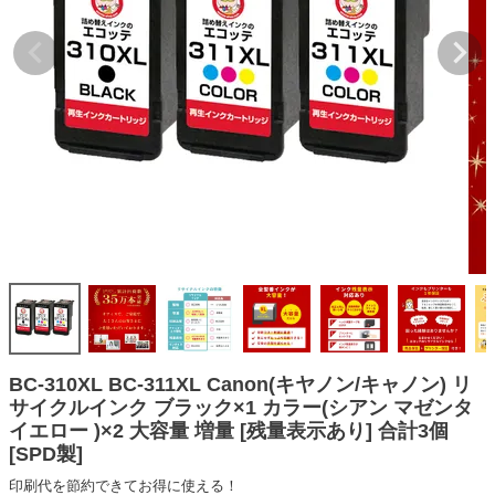
詰め替えインク
互換インクボトル
互換インクカートリッジ
再生インクカートリッジ
記事を探す
お客様の声
お店の紹介
ご利用ガイド
よくある質問
お問い合わせ
BC-310XL BC-311XL Canon(キヤノン/キャノン) リ
サイクルインク ブラック×1 カラー(シアン マゼンタ
会員専用商品
イエロー )×2 大容量 増量 [残量表示あり] 合計3個
[SPD製]
説明書ダウンロード
印刷代を節約できてお得に使える！