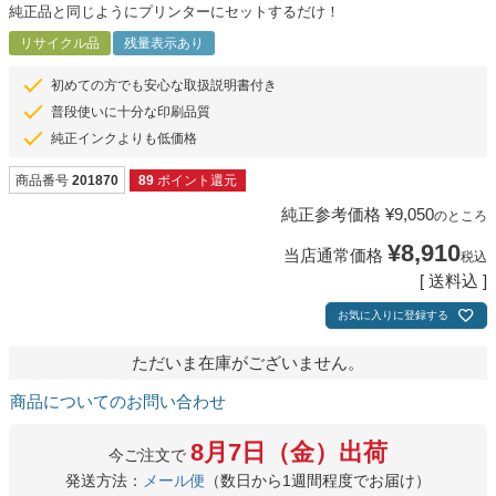
純正品と同じようにプリンターにセットするだけ！
リサイクル品
残量表示あり
初めての方でも安心な取扱説明書付き
普段使いに十分な印刷品質
純正インクよりも低価格
商品番号
201870
89
ポイント還元
純正参考価格
¥
9,050
のところ
¥
8,910
当店通常価格
税込
送料込
お気に入りに登録する
ただいま在庫がございません。
商品についてのお問い合わせ
8月7日（金）出荷
今ご注文で
発送方法：
メール便
（数日から1週間程度でお届け）