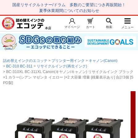
国産リサイクルトナー/ドラム 多数のご要望につき再販開始！
夏季休業期間についてのお知らせ
マイページ
カート
検索
メニュー
本店
新規会員登録
マイページ
トップページ
お気に入り
詰め替えインクのエコッテ
プリンター用インク
キャノン(Canon)
注文履歴
レビュー履歴
BC-310 BC-311
リサイクルインク(再生インク)
BC-310XL BC-311XL Canon(キヤノン/キャノン) リサイクルインク ブラック
はじめての方へ
×1 カラー(シアン マゼンタ イエロー )×2 大容量 増量 [残量表示あり] 合計3個 [S
PD製]
商品を探す
初心者用セット
キャノンインク
エプソンインク
ブラザーインク