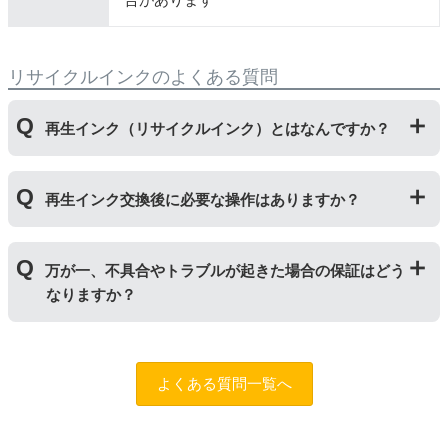
リサイクルインクのよくある質問
再生インク（リサイクルインク）とはなんですか？
使用済みの純正インクカートリッジを回収し、再生工場
再生インク交換後に必要な操作はありますか？
にて洗浄やインク充填をしたうえで、再度販売している
商品です。純正品に比べて、印刷代を節約することがで
きます。
再生インクカートリッジを使用するために、「
残量検知
万が一、不具合やトラブルが起きた場合の保証はどう
無効操作
」が必要となる場合がございます。プリンター
なりますか？
やパソコンにインク残量は表示されなくなりますが、ス
トップボタンを5秒以上押していただくとご使用いただ
けます。
まずはサポートスタッフまでご相談をお願いいたしま
す。
お問い合わせフォーム
純正品と同様にインク残量表示が必要なお客様は商品名
よくある質問一覧へ
に
[残量表示あり]と記載された商品
をお買い求めくださ
い。