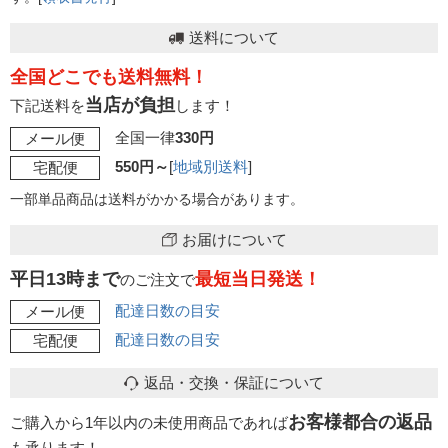
送料について
全国どこでも送料無料！
当店が負担
下記送料を
します！
全国一律
330円
メール便
550円～
[
地域別送料
]
宅配便
一部単品商品は送料がかかる場合があります。
お届けについて
平日13時まで
最短当日発送！
のご注文で
配達日数の目安
メール便
配達日数の目安
宅配便
返品・交換・保証について
お客様都合の返品
ご購入から1年以内の未使用商品であれば
も承ります！