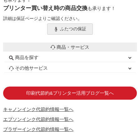
プリンター買い替え時の商品交換
も承ります！
詳細は保証ページよりご確認ください。
ふたつの保証
商品・サービス
商品を探す
初心者用セット
キャノンインク
エプソンインク
ブラザーインク
詰め替えインク
互換インクボトル
互換インクカートリッジ
再生インクカートリッジ
トナーカートリッジ
その他サービス
はじめての方へ
お客様の声
お店の紹介
ご利用ガイド
よくある質問
お問い合わせ
会員専用商品
説明書ダウンロード
印刷代節約&プリンター活用ブログ一覧へ
キャノンインク代節約情報一覧へ
エプソンインク代節約情報一覧へ
ブラザーインク代節約情報一覧へ