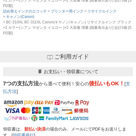
×1 カラー(シアン マゼンタ イエロー )×2 大容量 増量 [残量表示あり] 合計3個 [S
PD製]
詰め替えインクのエコッテ
プリンター用インク
リサイクルインク
キャノン(Canon)
BC-310XL BC-311XL Canon(キヤノン/キャノン) リサイクルインク ブラック
×1 カラー(シアン マゼンタ イエロー )×2 大容量 増量 [残量表示あり] 合計3個 [S
PD製]
ご利用ガイド
お支払い・領収書について
7つの支払方法
後払いもOK！
から選べて便利！安心の
[
支
払方法
]
領収書は、
前払い決済
の場合のみ、メールにてPDFをお送りしま
す。[
領収書発行
]