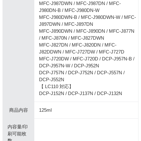
MFC-J987DWN / MFC-J987DN / MFC-
J980DN-B / MFC-J980DN-W
MFC-J980DWN-B / MFC-J980DWN-W / MFC-
J897DWN / MFC-J897DN
MFC-J890DWN / MFC-J890DN / MFC-J877N
/ MFC-J870N / MFC-J827DWN
MFC-J827DN / MFC-J820DN / MFC-
J82DDWN / MFC-J727DW / MFC-J727D
MFC-J720DW / MFC-J720D / DCP-J957N-B /
DCP-J957N-W / DCP-J952N
DCP-J757N / DCP-J752N / DCP-J557N /
DCP-J552N
【 LC110 対応】
DCP-J152N / DCP-J137N / DCP-J132N
商品内容
125ml
内容量/印
刷可能枚
数