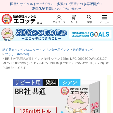
国産リサイクルトナー/ドラム 多数のご要望につき再販開始！
夏季休業期間についてのお知らせ
マイページ
カート
検索
メニュー
本店
新規会員登録
マイページ
トップページ
お気に入り
詰め替えインクのエコッテ
プリンター用インク
詰め替えインク
注文履歴
レビュー履歴
ブラザー(brother)
BR社 純正用詰め替えインク 染料 シアン 125ml MFC-J6995CDW (LC3129)
はじめての方へ
MFC-J6580CDW (LC3119) MFC-J738DN (LC3111) DCP-J4225N (LC213) DC
P-J963N (LC211)
商品を探す
初心者用セット
キャノンインク
エプソンインク
ブラザーインク