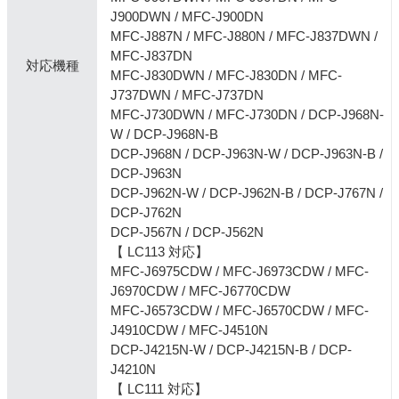
J900DWN / MFC-J900DN
MFC-J887N / MFC-J880N / MFC-J837DWN /
MFC-J837DN
対応機種
MFC-J830DWN / MFC-J830DN / MFC-
J737DWN / MFC-J737DN
MFC-J730DWN / MFC-J730DN / DCP-J968N-
W / DCP-J968N-B
DCP-J968N / DCP-J963N-W / DCP-J963N-B /
DCP-J963N
DCP-J962N-W / DCP-J962N-B / DCP-J767N /
DCP-J762N
DCP-J567N / DCP-J562N
【 LC113 対応】
MFC-J6975CDW / MFC-J6973CDW / MFC-
J6970CDW / MFC-J6770CDW
MFC-J6573CDW / MFC-J6570CDW / MFC-
J4910CDW / MFC-J4510N
DCP-J4215N-W / DCP-J4215N-B / DCP-
J4210N
【 LC111 対応】