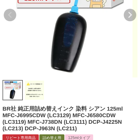
詰め替えインク
互換インクボトル
互換インクカートリッジ
再生インクカートリッジ
記事を探す
お客様の声
お店の紹介
ご利用ガイド
よくある質問
お問い合わせ
BR社 純正用詰め替えインク 染料 シアン 125ml
MFC-J6995CDW (LC3129) MFC-J6580CDW
会員専用商品
(LC3119) MFC-J738DN (LC3111) DCP-J4225N
(LC213) DCP-J963N (LC211)
説明書ダウンロード
リピート専用商品
詰め替え用
125mlタイプ