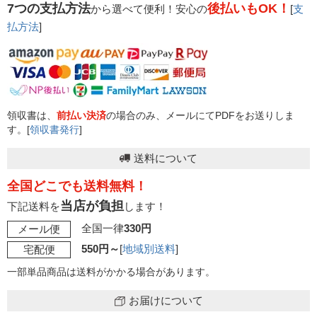
7つの支払方法
後払いもOK！
から選べて便利！安心の
[
支
払方法
]
領収書は、
前払い決済
の場合のみ、メールにてPDFをお送りしま
す。[
領収書発行
]
送料について
全国どこでも送料無料！
当店が負担
下記送料を
します！
全国一律
330円
メール便
550円～
[
地域別送料
]
宅配便
一部単品商品は送料がかかる場合があります。
お届けについて