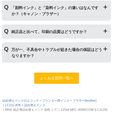
さい。
単品商品には、詰め替えに必要な道具や説明書な
「ビギナーセット」には説明書や作業に必要な道具が付
どが入っておりません。
「顔料インク」と「染料インク」の違いはなんです
いています。「単品」には説明書や道具が付いておりま
か？（キャノン・ブラザー）
せんので、リピーター様向けに販売しております。
｢顔料インク」はインクの粒子を紙の表面にのせ定着さ
純正品と比べて、印刷の品質はどうですか？
せます。紫外線に強いため色の劣化が少なく、耐水性に
優れているため印字のにじみが少ないのが特徴です。
「染料インク」はインクが紙の繊維質に浸透して発色し
普段使いの印刷物であれば問題ない品質です。ただし、
ます。インクを重ね合わせて細かく色合いを表現でき、
万が一、不具合やトラブルが起きた場合の保証はどう
写真やディスク(CDやDVD)など光沢のある用紙への印刷
発色の良い鮮やかな仕上がりになるため、写真印刷に向
なりますか？
は色味が異なる場合がありますのでご注意ください。ま
いています。詳しくは
こちらのページ
をご確認くださ
た、純正品と比べると色あせや劣化が進みやすいため、
い。
長期保存を目的とした写真や大事な書類を印刷する際は
まずはサポートスタッフまでご相談をお願いいたしま
ご注意ください。
す。（
問合フォーム
）また、「
ふたつの保証
」を設けて
よくある質問一覧へ
おりますので、ご購入商品とご使用プリンタ―について
も保証の適用が可能です。
詰め替えインクのエコッテ
プリンター用インク
ブラザー(brother)
LC211-4PK
詰め替えインク
BR社 純正用詰め替えインク 染料 シアン 125ml MFC-J6995CDW (LC3129)