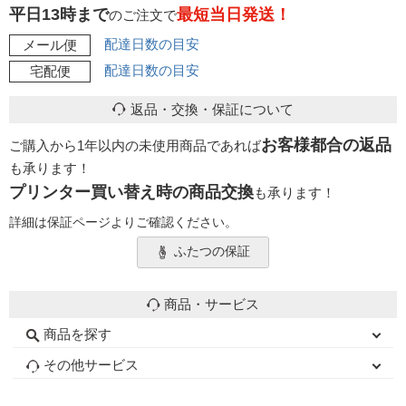
平日13時まで
最短当日発送！
のご注文で
配達日数の目安
メール便
配達日数の目安
宅配便
返品・交換・保証について
お客様都合の返品
ご購入から1年以内の未使用商品であれば
も承ります！
プリンター買い替え時の商品交換
も承ります！
詳細は保証ページよりご確認ください。
ふたつの保証
商品・サービス
商品を探す
初心者用セット
キャノンインク
エプソンインク
ブラザーインク
詰め替えインク
互換インクボトル
互換インクカートリッジ
再生インクカートリッジ
トナーカートリッジ
その他サービス
はじめての方へ
お客様の声
お店の紹介
ご利用ガイド
よくある質問
お問い合わせ
会員専用商品
説明書ダウンロード