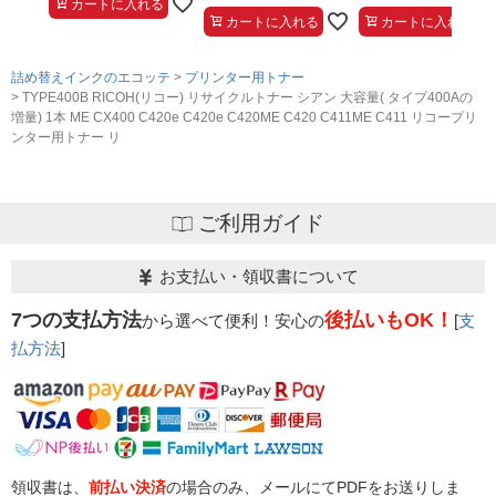
カートに入れる
カートに入れる
カートに入れる
詰め替えインクのエコッテ
プリンター用トナー
TYPE400B RICOH(リコー) リサイクルトナー シアン 大容量( タイプ400Aの
増量) 1本 ME CX400 C420e C420e C420ME C420 C411ME C411 リコープリ
ンター用トナー リ
ご利用ガイド
お支払い・領収書について
7つの支払方法
後払いもOK！
から選べて便利！安心の
[
支
払方法
]
領収書は、
前払い決済
の場合のみ、メールにてPDFをお送りしま