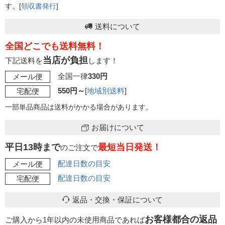
す。[
領収書発行
]
送料について
全国どこでも送料無料！
当店が負担
下記送料を
します！
全国一律
330円
メール便
550円～
[
地域別送料
]
宅配便
一部単品商品は送料がかかる場合があります。
お届けについて
平日13時まで
最短当日発送！
のご注文で
配達日数の目安
メール便
配達日数の目安
宅配便
返品・交換・保証について
お客様都合の返品
ご購入から1年以内の未使用商品であれば