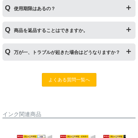
の器にあたる部分になります。
純正品と同枚数印刷できるよう製造されています。
トナーとドラムはそれぞれ印字できる枚数が異なってい
使用期限はあるの？
一部型番は、純正品より多く印刷が可能なエコッテオリ
るため、トナーの残量がなくなったり、どちらかが寿命
ジナルの【特別増量版】もございます。
により使用できなくなった場合は、必ず分離してから新
当店では1年間の製品保証を設けております。また、リ
しいものに交換してください。
商品を返品することはできますか。
サイクルトナー/ドラムに限り、レビューをご投稿いただ
くことで保証期間が2年に延長されます。
保証期間の2年以内に使い切るようお願いいたします。
申し訳ありませんが、お客様都合のご返品は商品が未使
万が一、トラブルが起きた場合はどうなりますか？
用未開封の場合であっても対応することができません。
ご購入前に商品の型番などをよくご確認ください。な
お、商品の不具合等につきましては対応させていただき
まずは、サポートスタッフまでご相談をお願いいたしま
ますので、お手数ですが当店までお問い合わせくださ
す。
問合フォーム
よくある質問一覧へ
い。
また、「
ふたつの保証
」を設けておりますので、ご購入
商品とご使用プリンタ―についても保証の適用が可能で
す。
インク関連商品