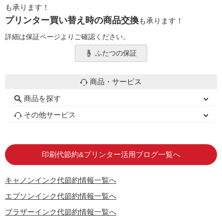
も承ります！
プリンター買い替え時の商品交換
も承ります！
詳細は保証ページよりご確認ください。
ふたつの保証
商品・サービス
商品を探す
初心者用セット
キャノンインク
エプソンインク
ブラザーインク
詰め替えインク
互換インクボトル
互換インクカートリッジ
再生インクカートリッジ
トナーカートリッジ
その他サービス
はじめての方へ
お客様の声
お店の紹介
ご利用ガイド
よくある質問
お問い合わせ
会員専用商品
説明書ダウンロード
印刷代節約&プリンター活用ブログ一覧へ
キャノンインク代節約情報一覧へ
エプソンインク代節約情報一覧へ
ブラザーインク代節約情報一覧へ