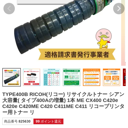
詰め替えインク
互換インクボトル
互換インクカートリッジ
再生インクカートリッジ
記事を探す
お客様の声
お店の紹介
ご利用ガイド
よくある質問
TYPE400B RICOH(リコー) リサイクルトナー シアン
お問い合わせ
大容量( タイプ400Aの増量) 1本 ME CX400 C420e
C420e C420ME C420 C411ME C411 リコープリンタ
会員専用商品
ー用トナー リ
説明書ダウンロード
商品番号
825630
99
ポイント還元