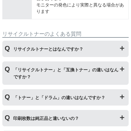
モニターの発色により実際と異なる場合があ
ります
リサイクルトナーのよくある質問
リサイクルトナーとはなんですか？
使用済みの純正トナーカートリッジを回収し、再生工場
「リサイクルトナー」と「互換トナー」の違いはなん
にて洗浄やトナー(粉)充填をしたうえで、再度販売して
ですか？
いる商品です。
純正品に比べて、印刷代を節約することができます。
「リサイクルトナー」は使用済みの純正トナーカートリ
「トナー」と「ドラム」の違いはなんですか？
ッジを国内で1本づつ丁寧に製造しているため、比較的
不具合の起きにくい商品です。
「互換トナー」は純正品を模して製造された大量生産さ
「トナー」は印字するための粉(トナー)が入っているカ
れた商品のため、お求めやすい価格になっております。
印刷枚数は純正品と違いないの？
ートリッジのことです。「ドラム(感光体ユニット)」は
トナーを用紙に写すためのもので、トナーカートリッジ