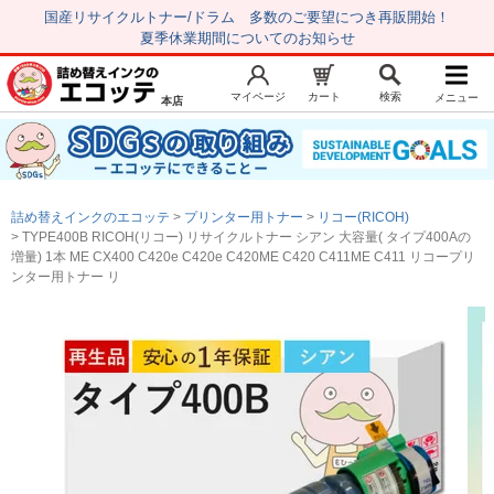
国産リサイクルトナー/ドラム 多数のご要望につき再販開始！
夏季休業期間についてのお知らせ
マイページ
カート
検索
メニュー
本店
新規会員登録
マイページ
トップページ
お気に入り
詰め替えインクのエコッテ
プリンター用トナー
リコー(RICOH)
注文履歴
レビュー履歴
TYPE400B RICOH(リコー) リサイクルトナー シアン 大容量( タイプ400Aの
増量) 1本 ME CX400 C420e C420e C420ME C420 C411ME C411 リコープリ
はじめての方へ
ンター用トナー リ
商品を探す
初心者用セット
キャノンインク
エプソンインク
ブラザーインク