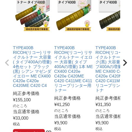
TYPE400B
TYPE400B
TYPE400B
RICOH(リコー) リサ
RICOH(リコー) リサ
RICOH(リコー) リ
イクルトナー 大容量
イクルトナー イエロ
イクルトナー ブラ
( タイプ400Aの増量)
ー 大容量( タイプ
ク(黒) 大容量( タイ
4色セット ブラック
400Aの増量) 1本 ME
プ400Aの増量) 1本
(黒) シアン マゼンダ
CX400 C420e
ME CX400 C420e
イエロー ME CX400
C420e C420ME
C420e C420ME
C420e C420e
C420 C411ME C411
C420 C411ME C41
C420ME C420 C4
リコープリンター用
リコープリンター
トナー
トナ
純正参考価格
純正参考価格
純正参考価格
¥
155,100
¥
41,250
¥
31,350
のところ
のところ
のところ
当店通常価格
当店通常価格
当店通常価格
¥
33,000
¥
9,900
¥
9,900
税込
税込
税込