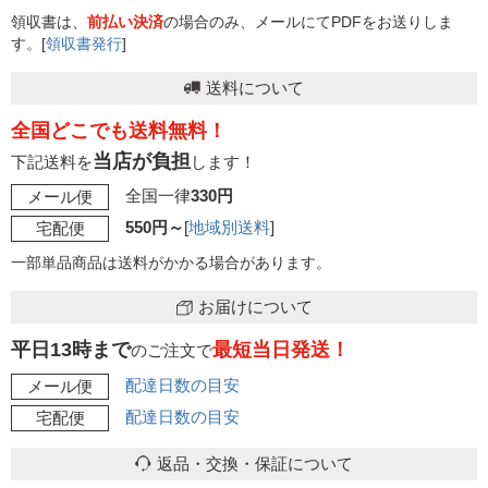
領収書は、
前払い決済
の場合のみ、メールにてPDFをお送りしま
す。[
領収書発行
]
送料について
全国どこでも送料無料！
当店が負担
下記送料を
します！
全国一律
330円
メール便
550円～
[
地域別送料
]
宅配便
一部単品商品は送料がかかる場合があります。
お届けについて
平日13時まで
最短当日発送！
のご注文で
配達日数の目安
メール便
配達日数の目安
宅配便
返品・交換・保証について