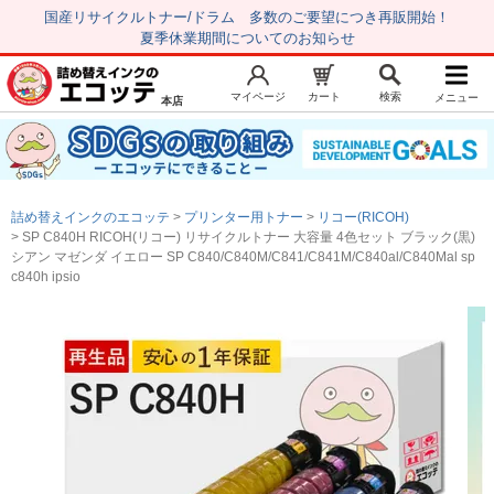
国産リサイクルトナー/ドラム 多数のご要望につき再販開始！
夏季休業期間についてのお知らせ
マイページ
カート
検索
メニュー
本店
新規会員登録
マイページ
トップページ
お気に入り
詰め替えインクのエコッテ
プリンター用トナー
リコー(RICOH)
注文履歴
レビュー履歴
SP C840H RICOH(リコー) リサイクルトナー 大容量 4色セット ブラック(黒)
シアン マゼンダ イエロー SP C840/C840M/C841/C841M/C840al/C840Mal sp
はじめての方へ
c840h ipsio
商品を探す
初心者用セット
キャノンインク
エプソンインク
ブラザーインク