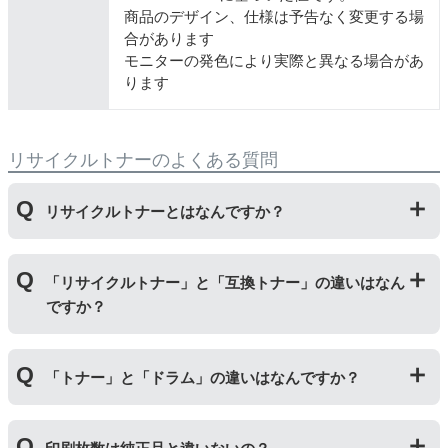
商品のデザイン、仕様は予告なく変更する場
合があります
モニターの発色により実際と異なる場合があ
ります
リサイクルトナーのよくある質問
リサイクルトナーとはなんですか？
使用済みの純正トナーカートリッジを回収し、再生工場
「リサイクルトナー」と「互換トナー」の違いはなん
にて洗浄やトナー(粉)充填をしたうえで、再度販売して
ですか？
いる商品です。
純正品に比べて、印刷代を節約することができます。
「リサイクルトナー」は使用済みの純正トナーカートリ
「トナー」と「ドラム」の違いはなんですか？
ッジを国内で1本づつ丁寧に製造しているため、比較的
不具合の起きにくい商品です。
「互換トナー」は純正品を模して製造された大量生産さ
「トナー」は印字するための粉(トナー)が入っているカ
れた商品のため、お求めやすい価格になっております。