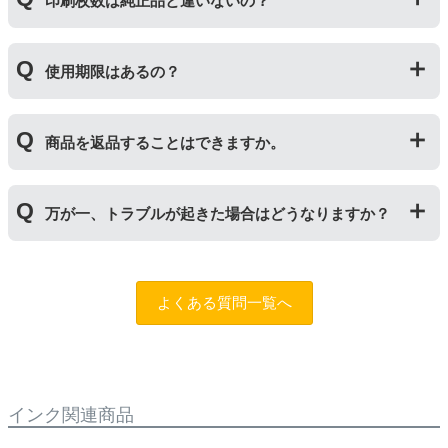
印刷枚数は純正品と違いないの？
ートリッジのことです。「ドラム(感光体ユニット)」は
トナーを用紙に写すためのもので、トナーカートリッジ
の器にあたる部分になります。
純正品と同枚数印刷できるよう製造されています。
トナーとドラムはそれぞれ印字できる枚数が異なってい
使用期限はあるの？
一部型番は、純正品より多く印刷が可能なエコッテオリ
るため、トナーの残量がなくなったり、どちらかが寿命
ジナルの【特別増量版】もございます。
により使用できなくなった場合は、必ず分離してから新
当店では1年間の製品保証を設けております。また、リ
しいものに交換してください。
商品を返品することはできますか。
サイクルトナー/ドラムに限り、レビューをご投稿いただ
くことで保証期間が2年に延長されます。
保証期間の2年以内に使い切るようお願いいたします。
申し訳ありませんが、お客様都合のご返品は商品が未使
万が一、トラブルが起きた場合はどうなりますか？
用未開封の場合であっても対応することができません。
ご購入前に商品の型番などをよくご確認ください。な
お、商品の不具合等につきましては対応させていただき
まずは、サポートスタッフまでご相談をお願いいたしま
ますので、お手数ですが当店までお問い合わせくださ
す。
問合フォーム
よくある質問一覧へ
い。
また、「
ふたつの保証
」を設けておりますので、ご購入
商品とご使用プリンタ―についても保証の適用が可能で
す。
インク関連商品