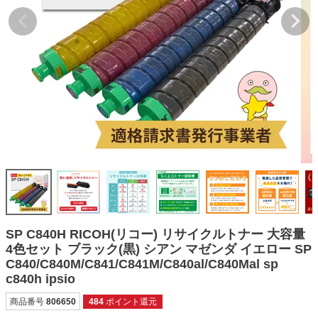
詰め替えインク
互換インクボトル
互換インクカートリッジ
再生インクカートリッジ
記事を探す
お客様の声
お店の紹介
ご利用ガイド
よくある質問
SP C840H RICOH(リコー) リサイクルトナー 大容量
お問い合わせ
4色セット ブラック(黒) シアン マゼンダ イエロー SP
C840/C840M/C841/C841M/C840al/C840Mal sp
会員専用商品
c840h ipsio
説明書ダウンロード
商品番号
806650
484
ポイント還元