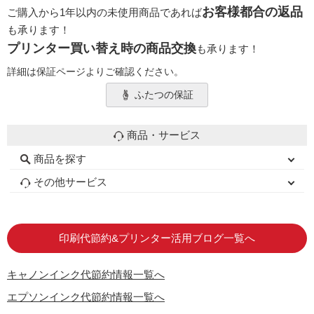
お客様都合の返品
ご購入から1年以内の未使用商品であれば
も承ります！
プリンター買い替え時の商品交換
も承ります！
詳細は保証ページよりご確認ください。
ふたつの保証
商品・サービス
商品を探す
初心者用セット
キャノンインク
エプソンインク
ブラザーインク
詰め替えインク
互換インクボトル
互換インクカートリッジ
再生インクカートリッジ
トナーカートリッジ
その他サービス
はじめての方へ
お客様の声
お店の紹介
ご利用ガイド
よくある質問
お問い合わせ
会員専用商品
説明書ダウンロード
印刷代節約&プリンター活用ブログ一覧へ
キャノンインク代節約情報一覧へ
エプソンインク代節約情報一覧へ