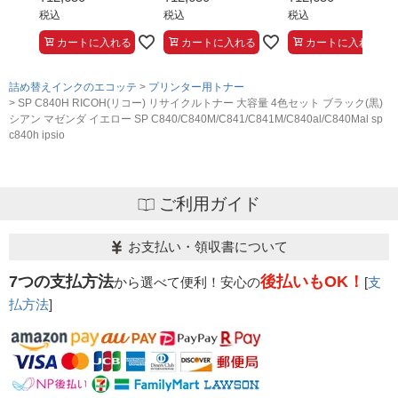
税込
税込
税込
カートに入れる
カートに入れる
カートに入れる
詰め替えインクのエコッテ
プリンター用トナー
SP C840H RICOH(リコー) リサイクルトナー 大容量 4色セット ブラック(黒)
シアン マゼンダ イエロー SP C840/C840M/C841/C841M/C840al/C840Mal sp
c840h ipsio
ご利用ガイド
お支払い・領収書について
7つの支払方法
後払いもOK！
から選べて便利！安心の
[
支
払方法
]