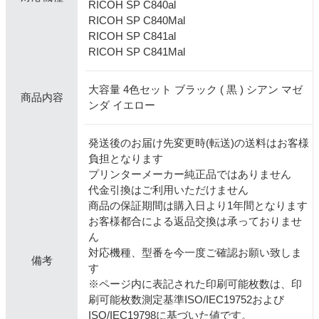
RICOH SP C840al
RICOH SP C840Mal
RICOH SP C841al
RICOH SP C841Mal
大容量 4色セット ブラック ( 黒 ) シアン マゼ
商品内容
ンダ イエロー
発送後のお届け先変更時(転送)の送料はお客様
負担となります
プリンターメーカー純正品ではありません
代金引換はご利用いただけません
商品の保証期間は購入日より1年間となります
お客様都合による返品交換は承っておりませ
ん
対応機種、型番を今一度ご確認お願い致しま
備考
す
※ページ内に表記された印刷可能枚数は、印
刷可能枚数測定基準ISO/IEC19752および
ISO/IEC19798に基づいた値です。