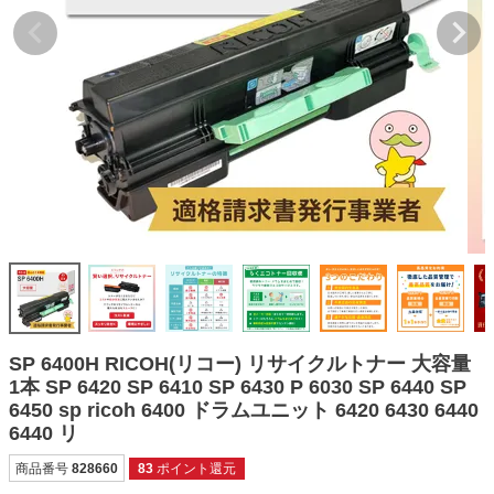
詰め替えインク
互換インクボトル
互換インクカートリッジ
再生インクカートリッジ
記事を探す
お客様の声
お店の紹介
ご利用ガイド
よくある質問
SP 6400H RICOH(リコー) リサイクルトナー 大容量
お問い合わせ
1本 SP 6420 SP 6410 SP 6430 P 6030 SP 6440 SP
6450 sp ricoh 6400 ドラムユニット 6420 6430 6440
会員専用商品
6440 リ
説明書ダウンロード
商品番号
828660
83
ポイント還元