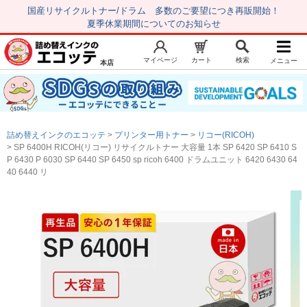
国産リサイクルトナー/ドラム 多数のご要望につき再販開始！
夏季休業期間についてのお知らせ
マイページ
カート
検索
メニュー
本店
新規会員登録
マイページ
トップページ
お気に入り
詰め替えインクのエコッテ
プリンター用トナー
リコー(RICOH)
注文履歴
レビュー履歴
SP 6400H RICOH(リコー) リサイクルトナー 大容量 1本 SP 6420 SP 6410 S
P 6430 P 6030 SP 6440 SP 6450 sp ricoh 6400 ドラムユニット 6420 6430 64
はじめての方へ
40 6440 リ
商品を探す
初心者用セット
キャノンインク
エプソンインク
ブラザーインク