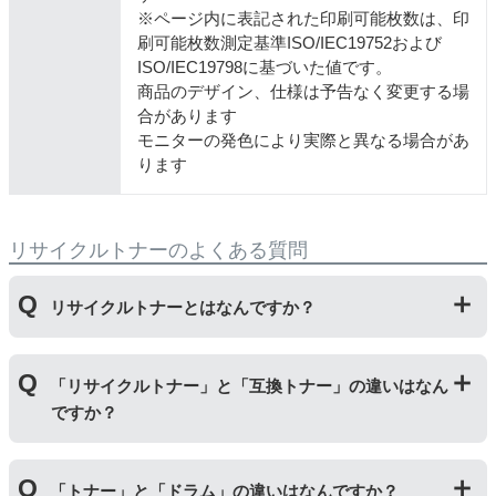
※ページ内に表記された印刷可能枚数は、印
刷可能枚数測定基準ISO/IEC19752および
ISO/IEC19798に基づいた値です。
商品のデザイン、仕様は予告なく変更する場
合があります
モニターの発色により実際と異なる場合があ
ります
リサイクルトナーのよくある質問
リサイクルトナーとはなんですか？
使用済みの純正トナーカートリッジを回収し、再生工場
「リサイクルトナー」と「互換トナー」の違いはなん
にて洗浄やトナー(粉)充填をしたうえで、再度販売して
ですか？
いる商品です。
純正品に比べて、印刷代を節約することができます。
「リサイクルトナー」は使用済みの純正トナーカートリ
「トナー」と「ドラム」の違いはなんですか？
ッジを国内で1本づつ丁寧に製造しているため、比較的