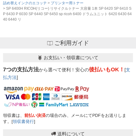
詰め替えインクのエコッテ
プリンター用トナー
SP 6400H RICOH(リコー) リサイクルトナー 大容量 1本 SP 6420 SP 6410 S
P 6430 P 6030 SP 6440 SP 6450 sp ricoh 6400 ドラムユニット 6420 6430 64
40 6440 リ
ご利用ガイド
お支払い・領収書について
7つの支払方法
後払いもOK！
から選べて便利！安心の
[
支
払方法
]
領収書は、
前払い決済
の場合のみ、メールにてPDFをお送りしま
す。[
領収書発行
]
送料について