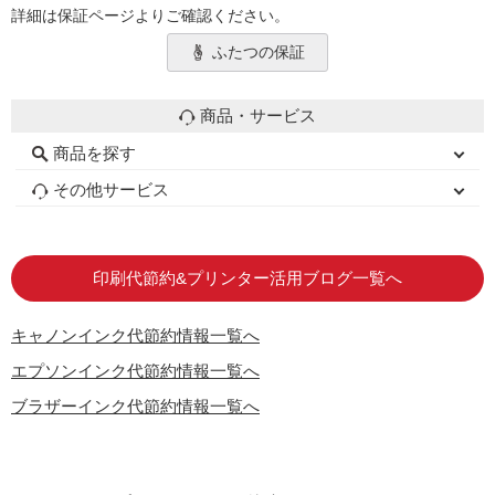
詳細は保証ページよりご確認ください。
ふたつの保証
商品・サービス
商品を探す
初心者用セット
キャノンインク
エプソンインク
ブラザーインク
詰め替えインク
互換インクボトル
互換インクカートリッジ
再生インクカートリッジ
トナーカートリッジ
その他サービス
はじめての方へ
お客様の声
お店の紹介
ご利用ガイド
よくある質問
お問い合わせ
会員専用商品
説明書ダウンロード
印刷代節約&プリンター活用ブログ一覧へ
キャノンインク代節約情報一覧へ
エプソンインク代節約情報一覧へ
ブラザーインク代節約情報一覧へ