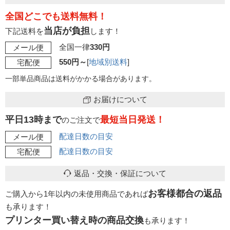
全国どこでも送料無料！
当店が負担
下記送料を
します！
全国一律
330円
メール便
550円～
[
地域別送料
]
宅配便
一部単品商品は送料がかかる場合があります。
お届けについて
平日13時まで
最短当日発送！
のご注文で
配達日数の目安
メール便
配達日数の目安
宅配便
返品・交換・保証について
お客様都合の返品
ご購入から1年以内の未使用商品であれば
も承ります！
プリンター買い替え時の商品交換
も承ります！