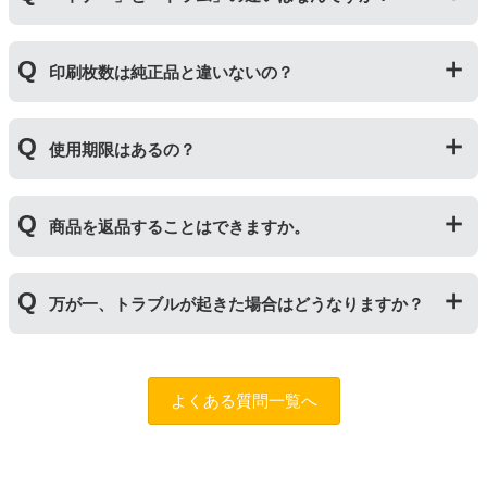
不具合の起きにくい商品です。
「互換トナー」は純正品を模して製造された大量生産さ
「トナー」は印字するための粉(トナー)が入っているカ
れた商品のため、お求めやすい価格になっております。
印刷枚数は純正品と違いないの？
ートリッジのことです。「ドラム(感光体ユニット)」は
トナーを用紙に写すためのもので、トナーカートリッジ
の器にあたる部分になります。
純正品と同枚数印刷できるよう製造されています。
トナーとドラムはそれぞれ印字できる枚数が異なってい
使用期限はあるの？
一部型番は、純正品より多く印刷が可能なエコッテオリ
るため、トナーの残量がなくなったり、どちらかが寿命
ジナルの【特別増量版】もございます。
により使用できなくなった場合は、必ず分離してから新
当店では1年間の製品保証を設けております。また、リ
しいものに交換してください。
商品を返品することはできますか。
サイクルトナー/ドラムに限り、レビューをご投稿いただ
くことで保証期間が2年に延長されます。
保証期間の2年以内に使い切るようお願いいたします。
申し訳ありませんが、お客様都合のご返品は商品が未使
万が一、トラブルが起きた場合はどうなりますか？
用未開封の場合であっても対応することができません。
ご購入前に商品の型番などをよくご確認ください。な
お、商品の不具合等につきましては対応させていただき
まずは、サポートスタッフまでご相談をお願いいたしま
ますので、お手数ですが当店までお問い合わせくださ
す。
問合フォーム
よくある質問一覧へ
い。
また、「
ふたつの保証
」を設けておりますので、ご購入
商品とご使用プリンタ―についても保証の適用が可能で
す。