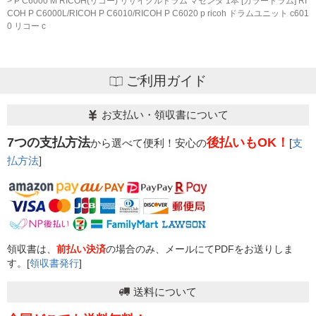
P C6000 M RICOH(リコー) リサイクルドラム マゼンタ 1本 [カラードラム] RI
COH P C6000L/RICOH P C6010/RICOH P C6020 p ricoh ドラムユニット c601
0 リコー c
ご利用ガイド
お支払い・領収書について
7つの支払方法
後払いもOK！
から選べて便利！安心の
[
支
払方法
]
領収書は、
前払い決済
の場合のみ、メールにてPDFをお送りしま
す。[
領収書発行
]
送料について