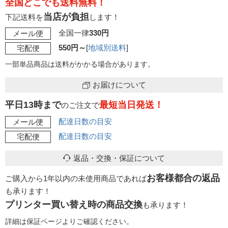
全国どこでも送料無料！
当店が負担
下記送料を
します！
全国一律
330円
メール便
550円～
[
地域別送料
]
宅配便
一部単品商品は送料がかかる場合があります。
お届けについて
平日13時まで
最短当日発送！
のご注文で
配達日数の目安
メール便
配達日数の目安
宅配便
返品・交換・保証について
お客様都合の返品
ご購入から1年以内の未使用商品であれば
も承ります！
プリンター買い替え時の商品交換
も承ります！
詳細は保証ページよりご確認ください。