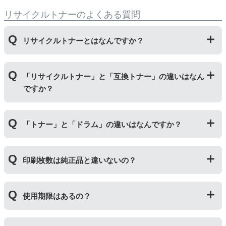
リサイクルトナーのよくある質問
リサイクルトナーとはなんですか？
使用済みの純正トナーカートリッジを回収し、再生工場
「リサイクルトナー」と「互換トナー」の違いはなん
にて洗浄やトナー(粉)充填をしたうえで、再度販売して
ですか？
いる商品です。
純正品に比べて、印刷代を節約することができます。
「リサイクルトナー」は使用済みの純正トナーカートリ
「トナー」と「ドラム」の違いはなんですか？
ッジを国内で1本づつ丁寧に製造しているため、比較的
不具合の起きにくい商品です。
「互換トナー」は純正品を模して製造された大量生産さ
「トナー」は印字するための粉(トナー)が入っているカ
れた商品のため、お求めやすい価格になっております。
印刷枚数は純正品と違いないの？
ートリッジのことです。「ドラム(感光体ユニット)」は
トナーを用紙に写すためのもので、トナーカートリッジ
の器にあたる部分になります。
純正品と同枚数印刷できるよう製造されています。
トナーとドラムはそれぞれ印字できる枚数が異なってい
使用期限はあるの？
一部型番は、純正品より多く印刷が可能なエコッテオリ
るため、トナーの残量がなくなったり、どちらかが寿命
ジナルの【特別増量版】もございます。
により使用できなくなった場合は、必ず分離してから新
当店では1年間の製品保証を設けております。また、リ