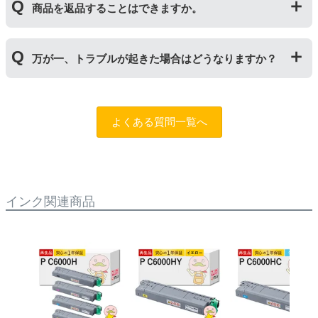
しいものに交換してください。
商品を返品することはできますか。
サイクルトナー/ドラムに限り、レビューをご投稿いただ
くことで保証期間が2年に延長されます。
保証期間の2年以内に使い切るようお願いいたします。
申し訳ありませんが、お客様都合のご返品は商品が未使
万が一、トラブルが起きた場合はどうなりますか？
用未開封の場合であっても対応することができません。
ご購入前に商品の型番などをよくご確認ください。な
お、商品の不具合等につきましては対応させていただき
まずは、サポートスタッフまでご相談をお願いいたしま
ますので、お手数ですが当店までお問い合わせくださ
す。
問合フォーム
よくある質問一覧へ
い。
また、「
ふたつの保証
」を設けておりますので、ご購入
商品とご使用プリンタ―についても保証の適用が可能で
す。
インク関連商品