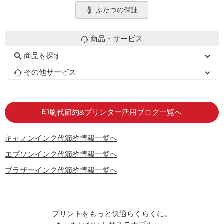
ふたつの保証
商品・サービス
商品を探す
初心者用セット
キャノンインク
エプソンインク
ブラザーインク
詰め替えインク
互換インクボトル
互換インクカートリッジ
再生インクカートリッジ
トナーカートリッジ
その他サービス
はじめての方へ
お客様の声
お店の紹介
ご利用ガイド
よくある質問
お問い合わせ
会員専用商品
説明書ダウンロード
印刷代節約&プリンター活用ブログ一覧へ
キャノンインク代節約情報一覧へ
エプソンインク代節約情報一覧へ
ブラザーインク代節約情報一覧へ
プリントをもっと快適らくらくに。