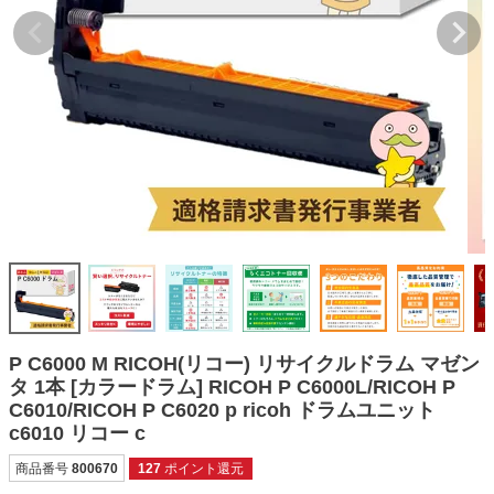
詰め替えインク
互換インクボトル
互換インクカートリッジ
再生インクカートリッジ
記事を探す
お客様の声
お店の紹介
ご利用ガイド
よくある質問
P C6000 M RICOH(リコー) リサイクルドラム マゼン
お問い合わせ
タ 1本 [カラードラム] RICOH P C6000L/RICOH P
C6010/RICOH P C6020 p ricoh ドラムユニット
会員専用商品
c6010 リコー c
説明書ダウンロード
商品番号
800670
127
ポイント還元