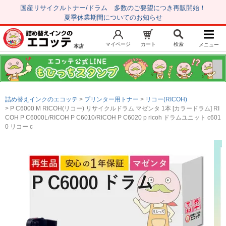
国産リサイクルトナー/ドラム 多数のご要望につき再販開始！
夏季休業期間についてのお知らせ
マイページ
カート
検索
メニュー
本店
新規会員登録
マイページ
トップページ
お気に入り
詰め替えインクのエコッテ
プリンター用トナー
リコー(RICOH)
注文履歴
レビュー履歴
P C6000 M RICOH(リコー) リサイクルドラム マゼンタ 1本 [カラードラム] RI
COH P C6000L/RICOH P C6010/RICOH P C6020 p ricoh ドラムユニット c601
はじめての方へ
0 リコー c
商品を探す
初心者用セット
キャノンインク
エプソンインク
ブラザーインク