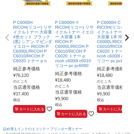
P C6000H
P C6000H Y
P C6000H C
RICOH(リコー) リサ
RICOH(リコー) リサ
RICOH(リコー) リ
イクルトナー 大容量
イクルトナー イエロ
イクルトナー シア
4色セット ブラック
ー 大容量 1本
大容量 1本 RICOH 
(黒) シアン マゼンダ
RICOH P
C6000L/RICOH P
イエロー RICOH P
C6000L/RICOH P
C6010/RICOH P
C6000L/RICOH P
C6010/RICOH P
C6020 トナー p
C6010/RICOH P
C6020 トナー p
ricoh c6000l c6010
C6020 トナー p ri
ricoh c6000l c6010
リコー pc pc6000 c
リコー pc pc6000
純正参考価格
純正参考価格
純正参考価格
¥
76,120
¥
18,480
¥
18,480
のところ
のところ
のところ
当店通常価格
当店通常価格
当店通常価格
¥
37,400
¥
9,900
¥
9,900
税込
税込
税込
カートに入れる
カートに入れる
カートに入れる
詰め替えインクのエコッテ
プリンター用トナー