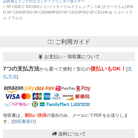
詰め替えインクのエコッテ
プリンター用トナー
SP C830 C RICOH(リコー) リサイクルドラム シアン 1本 [カラードラム] IPSi
O SP C830/IPSiO SP C830M/IPSiO SP C831/IPSiO SP C831M sp リコー ドラ
ム ドラムユ
ご利用ガイド
お支払い・領収書について
7つの支払方法
後払いもOK！
から選べて便利！安心の
[
支
払方法
]
領収書は、
前払い決済
の場合のみ、メールにてPDFをお送りしま
す。[
領収書発行
]
送料について