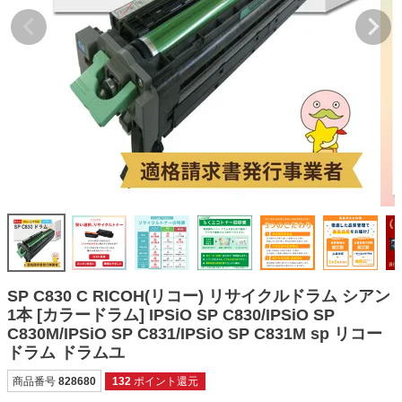
詰め替えインク
互換インクボトル
互換インクカートリッジ
再生インクカートリッジ
記事を探す
お客様の声
お店の紹介
ご利用ガイド
よくある質問
SP C830 C RICOH(リコー) リサイクルドラム シアン
お問い合わせ
1本 [カラードラム] IPSiO SP C830/IPSiO SP
C830M/IPSiO SP C831/IPSiO SP C831M sp リコー
会員専用商品
ドラム ドラムユ
説明書ダウンロード
商品番号
828680
132
ポイント還元