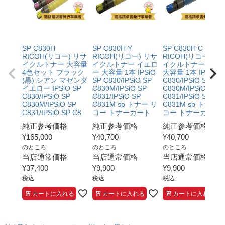
SP C830H
SP C830H Y
SP C830H C
RICOH(リコー) リサ
RICOH(リコー) リサ
RICOH(リコー) リ
イクルトナー 大容量
イクルトナー イエロ
イクルトナー シア
4色セット ブラック
ー 大容量 1本 IPSiO
大容量 1本 IPSiO S
(黒) シアン マゼンダ
SP C830/IPSiO SP
C830/IPSiO SP
イエロー IPSiO SP
C830M/IPSiO SP
C830M/IPSiO SP
C830/IPSiO SP
C831/IPSiO SP
C831/IPSiO SP
C830M/IPSiO SP
C831M sp トナー リ
C831M sp トナー 
C831/IPSiO SP C8
コー トナーカート
コー トナーカート
純正参考価格
純正参考価格
純正参考価格
¥
165,000
¥
40,700
¥
40,700
のところ
のところ
のところ
当店通常価格
当店通常価格
当店通常価格
¥
37,400
¥
9,900
¥
9,900
税込
税込
税込
カートに入れる
カートに入れる
カートに入れる