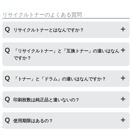
リサイクルトナーのよくある質問
リサイクルトナーとはなんですか？
使用済みの純正トナーカートリッジを回収し、再生工場
「リサイクルトナー」と「互換トナー」の違いはなん
にて洗浄やトナー(粉)充填をしたうえで、再度販売して
ですか？
いる商品です。
純正品に比べて、印刷代を節約することができます。
「リサイクルトナー」は使用済みの純正トナーカートリ
「トナー」と「ドラム」の違いはなんですか？
ッジを国内で1本づつ丁寧に製造しているため、比較的
不具合の起きにくい商品です。
「互換トナー」は純正品を模して製造された大量生産さ
「トナー」は印字するための粉(トナー)が入っているカ
れた商品のため、お求めやすい価格になっております。
印刷枚数は純正品と違いないの？
ートリッジのことです。「ドラム(感光体ユニット)」は
トナーを用紙に写すためのもので、トナーカートリッジ
の器にあたる部分になります。
純正品と同枚数印刷できるよう製造されています。
トナーとドラムはそれぞれ印字できる枚数が異なってい
使用期限はあるの？
一部型番は、純正品より多く印刷が可能なエコッテオリ
るため、トナーの残量がなくなったり、どちらかが寿命
ジナルの【特別増量版】もございます。