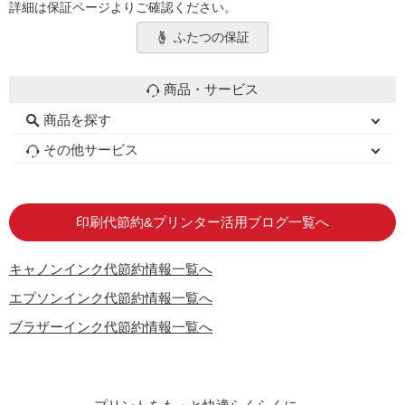
詳細は保証ページよりご確認ください。
ふたつの保証
商品・サービス
商品を探す
初心者用セット
キャノンインク
エプソンインク
ブラザーインク
詰め替えインク
互換インクボトル
互換インクカートリッジ
再生インクカートリッジ
トナーカートリッジ
その他サービス
はじめての方へ
お客様の声
お店の紹介
ご利用ガイド
よくある質問
お問い合わせ
会員専用商品
説明書ダウンロード
印刷代節約&プリンター活用ブログ一覧へ
キャノンインク代節約情報一覧へ
エプソンインク代節約情報一覧へ
ブラザーインク代節約情報一覧へ