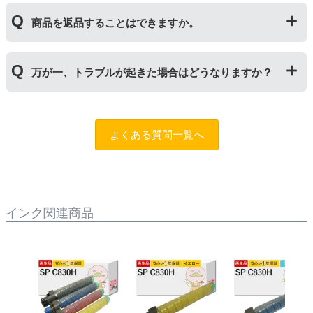
により使用できなくなった場合は、必ず分離してから新
当店では1年間の製品保証を設けております。また、リ
しいものに交換してください。
商品を返品することはできますか。
サイクルトナー/ドラムに限り、レビューをご投稿いただ
くことで保証期間が2年に延長されます。
保証期間の2年以内に使い切るようお願いいたします。
申し訳ありませんが、お客様都合のご返品は商品が未使
万が一、トラブルが起きた場合はどうなりますか？
用未開封の場合であっても対応することができません。
ご購入前に商品の型番などをよくご確認ください。な
お、商品の不具合等につきましては対応させていただき
まずは、サポートスタッフまでご相談をお願いいたしま
ますので、お手数ですが当店までお問い合わせくださ
す。
問合フォーム
よくある質問一覧へ
い。
また、「
ふたつの保証
」を設けておりますので、ご購入
商品とご使用プリンタ―についても保証の適用が可能で
す。
インク関連商品