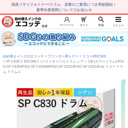
国産リサイクルトナー/ドラム 多数のご要望につき再販開始！
夏季休業期間についてのお知らせ
マイページ
カート
検索
メニュー
本店
新規会員登録
マイページ
トップページ
お気に入り
詰め替えインクのエコッテ
プリンター用トナー
リコー(RICOH)
注文履歴
レビュー履歴
SP C830 C RICOH(リコー) リサイクルドラム シアン 1本 [カラードラム] IPSi
O SP C830/IPSiO SP C830M/IPSiO SP C831/IPSiO SP C831M sp リコー ドラ
はじめての方へ
ム ドラムユ
商品を探す
初心者用セット
キャノンインク
エプソンインク
ブラザーインク