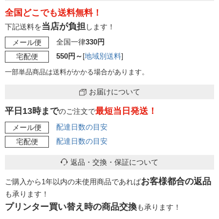
全国どこでも送料無料！
当店が負担
下記送料を
します！
全国一律
330円
メール便
550円～
[
地域別送料
]
宅配便
一部単品商品は送料がかかる場合があります。
お届けについて
平日13時まで
最短当日発送！
のご注文で
配達日数の目安
メール便
配達日数の目安
宅配便
返品・交換・保証について
お客様都合の返品
ご購入から1年以内の未使用商品であれば
も承ります！
プリンター買い替え時の商品交換
も承ります！