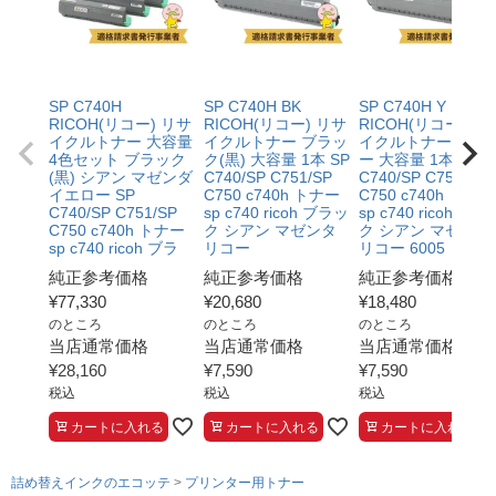
SP C740H
SP C740H BK
SP C740H Y
RICOH(リコー) リサ
RICOH(リコー) リサ
RICOH(リコー) リ
イクルトナー 大容量
イクルトナー ブラッ
イクルトナー イエ
4色セット ブラック
ク(黒) 大容量 1本 SP
ー 大容量 1本 SP
(黒) シアン マゼンダ
C740/SP C751/SP
C740/SP C751/SP
イエロー SP
C750 c740h トナー
C750 c740h トナー
C740/SP C751/SP
sp c740 ricoh ブラッ
sp c740 ricoh ブラ
C750 c740h トナー
ク シアン マゼンタ
ク シアン マゼンタ
sp c740 ricoh ブラ
リコー
リコー 6005
純正参考価格
純正参考価格
純正参考価格
¥
77,330
¥
20,680
¥
18,480
のところ
のところ
のところ
当店通常価格
当店通常価格
当店通常価格
¥
28,160
¥
7,590
¥
7,590
税込
税込
税込
カートに入れる
カートに入れる
カートに入れる
詰め替えインクのエコッテ
プリンター用トナー