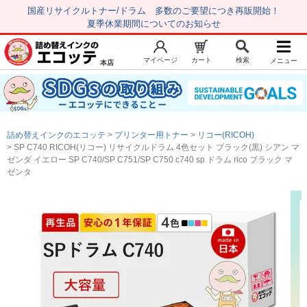
国産リサイクルトナー/ドラム 多数のご要望につき再販開始！
夏季休業期間についてのお知らせ
マイページ
カート
検索
メニュー
本店
新規会員登録
マイページ
トップページ
お気に入り
詰め替えインクのエコッテ
プリンター用トナー
リコー(RICOH)
注文履歴
レビュー履歴
SP C740 RICOH(リコー) リサイクルドラム 4色セット ブラック(黒) シアン マ
ゼンダ イエロー SP C740/SP C751/SP C750 c740 sp ドラム rico ブラック マ
はじめての方へ
ゼンタ
商品を探す
初心者用セット
キャノンインク
エプソンインク
ブラザーインク