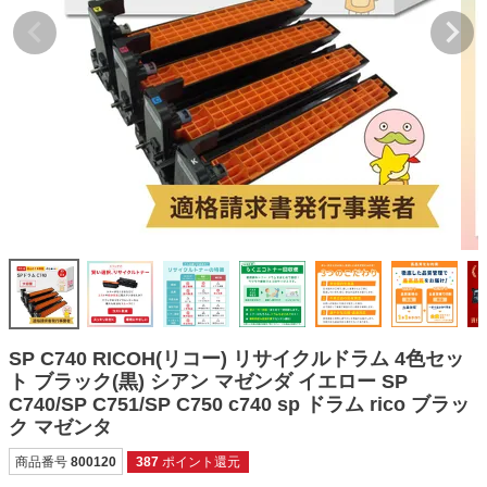
詰め替えインク
互換インクボトル
互換インクカートリッジ
再生インクカートリッジ
記事を探す
お客様の声
お店の紹介
ご利用ガイド
よくある質問
SP C740 RICOH(リコー) リサイクルドラム 4色セッ
お問い合わせ
ト ブラック(黒) シアン マゼンダ イエロー SP
C740/SP C751/SP C750 c740 sp ドラム rico ブラッ
会員専用商品
ク マゼンタ
説明書ダウンロード
商品番号
800120
387
ポイント還元