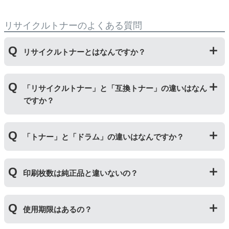
リサイクルトナーのよくある質問
リサイクルトナーとはなんですか？
使用済みの純正トナーカートリッジを回収し、再生工場
「リサイクルトナー」と「互換トナー」の違いはなん
にて洗浄やトナー(粉)充填をしたうえで、再度販売して
ですか？
いる商品です。
純正品に比べて、印刷代を節約することができます。
「リサイクルトナー」は使用済みの純正トナーカートリ
「トナー」と「ドラム」の違いはなんですか？
ッジを国内で1本づつ丁寧に製造しているため、比較的
不具合の起きにくい商品です。
「互換トナー」は純正品を模して製造された大量生産さ
「トナー」は印字するための粉(トナー)が入っているカ
れた商品のため、お求めやすい価格になっております。
印刷枚数は純正品と違いないの？
ートリッジのことです。「ドラム(感光体ユニット)」は
トナーを用紙に写すためのもので、トナーカートリッジ
の器にあたる部分になります。
純正品と同枚数印刷できるよう製造されています。
トナーとドラムはそれぞれ印字できる枚数が異なってい
使用期限はあるの？
一部型番は、純正品より多く印刷が可能なエコッテオリ
るため、トナーの残量がなくなったり、どちらかが寿命
ジナルの【特別増量版】もございます。