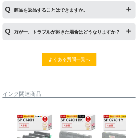
により使用できなくなった場合は、必ず分離してから新
当店では1年間の製品保証を設けております。また、リ
しいものに交換してください。
商品を返品することはできますか。
サイクルトナー/ドラムに限り、レビューをご投稿いただ
くことで保証期間が2年に延長されます。
保証期間の2年以内に使い切るようお願いいたします。
申し訳ありませんが、お客様都合のご返品は商品が未使
万が一、トラブルが起きた場合はどうなりますか？
用未開封の場合であっても対応することができません。
ご購入前に商品の型番などをよくご確認ください。な
お、商品の不具合等につきましては対応させていただき
まずは、サポートスタッフまでご相談をお願いいたしま
ますので、お手数ですが当店までお問い合わせくださ
す。
問合フォーム
よくある質問一覧へ
い。
また、「
ふたつの保証
」を設けておりますので、ご購入
商品とご使用プリンタ―についても保証の適用が可能で
す。
インク関連商品