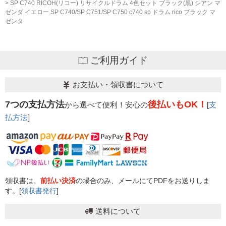
SP C740 RICOH(リコー) リサイクルドラム 4色セット ブラック(黒) シアン マ
ゼンダ イエロー SP C740/SP C751/SP C750 c740 sp ドラム rico ブラック マ
ゼンタ
ご利用ガイド
お支払い・領収書について
7つの支払方法
後払いもOK！
から選べて便利！安心の
[
支
払方法
]
領収書は、
前払い決済
の場合のみ、メールにてPDFをお送りしま
す。[
領収書発行
]
送料について