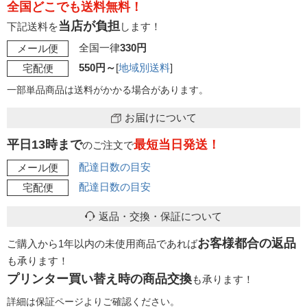
全国どこでも送料無料！
当店が負担
下記送料を
します！
全国一律
330円
メール便
550円～
[
地域別送料
]
宅配便
一部単品商品は送料がかかる場合があります。
お届けについて
平日13時まで
最短当日発送！
のご注文で
配達日数の目安
メール便
配達日数の目安
宅配便
返品・交換・保証について
お客様都合の返品
ご購入から1年以内の未使用商品であれば
も承ります！
プリンター買い替え時の商品交換
も承ります！
詳細は保証ページよりご確認ください。