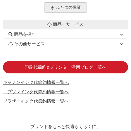
ふたつの保証
商品・サービス
商品を探す
初心者用セット
キャノンインク
エプソンインク
ブラザーインク
詰め替えインク
互換インクボトル
互換インクカートリッジ
再生インクカートリッジ
トナーカートリッジ
その他サービス
はじめての方へ
お客様の声
お店の紹介
ご利用ガイド
よくある質問
お問い合わせ
会員専用商品
説明書ダウンロード
印刷代節約&プリンター活用ブログ一覧へ
キャノンインク代節約情報一覧へ
エプソンインク代節約情報一覧へ
ブラザーインク代節約情報一覧へ
プリントをもっと快適らくらくに。