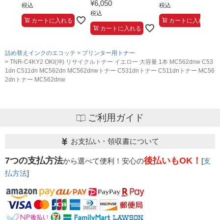
¥
6,050
税込
税込
税込
カートに入れる
カートに入れる
カートに入れる
詰め替えインクのエコッテ
プリンター用トナー
TNR-C4KY2 OKI(沖) リサイクルトナー イエロー 大容量 1本 MC562dnw C53
1dn C511dn MC562dn MC562dnwトナー C531dnトナー C511dnトナー MC56
2dnトナー MC562dnw
ご利用ガイド
お支払い・領収書について
7つの支払方法
後払いもOK！
から選べて便利！安心の
[
支
払方法
]