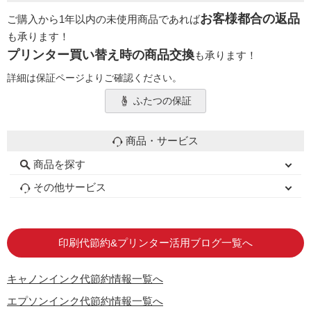
お客様都合の返品
ご購入から1年以内の未使用商品であれば
も承ります！
プリンター買い替え時の商品交換
も承ります！
詳細は保証ページよりご確認ください。
ふたつの保証
商品・サービス
商品を探す
初心者用セット
キャノンインク
エプソンインク
ブラザーインク
詰め替えインク
互換インクボトル
互換インクカートリッジ
再生インクカートリッジ
トナーカートリッジ
その他サービス
はじめての方へ
お客様の声
お店の紹介
ご利用ガイド
よくある質問
お問い合わせ
会員専用商品
説明書ダウンロード
印刷代節約&プリンター活用ブログ一覧へ
キャノンインク代節約情報一覧へ
エプソンインク代節約情報一覧へ