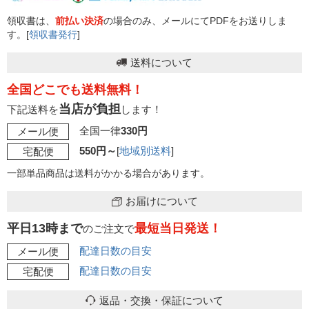
領収書は、
前払い決済
の場合のみ、メールにてPDFをお送りしま
す。[
領収書発行
]
送料について
全国どこでも送料無料！
当店が負担
下記送料を
します！
全国一律
330円
メール便
550円～
[
地域別送料
]
宅配便
一部単品商品は送料がかかる場合があります。
お届けについて
平日13時まで
最短当日発送！
のご注文で
配達日数の目安
メール便
配達日数の目安
宅配便
返品・交換・保証について