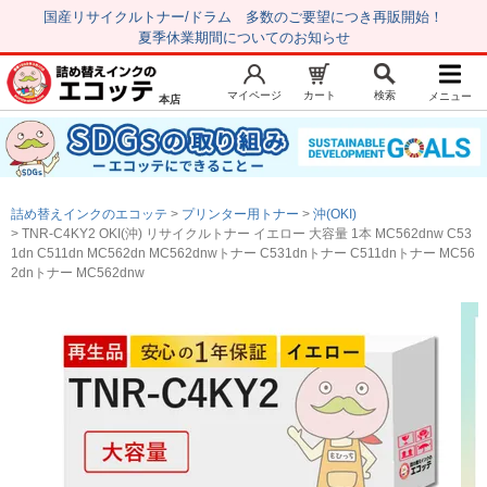
国産リサイクルトナー/ドラム 多数のご要望につき再販開始！
夏季休業期間についてのお知らせ
マイページ
カート
検索
メニュー
本店
新規会員登録
マイページ
トップページ
お気に入り
詰め替えインクのエコッテ
プリンター用トナー
沖(OKI)
注文履歴
レビュー履歴
TNR-C4KY2 OKI(沖) リサイクルトナー イエロー 大容量 1本 MC562dnw C53
1dn C511dn MC562dn MC562dnwトナー C531dnトナー C511dnトナー MC56
はじめての方へ
2dnトナー MC562dnw
商品を探す
初心者用セット
キャノンインク
エプソンインク
ブラザーインク