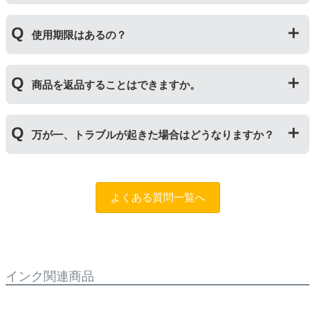
トナーを用紙に写すためのもので、トナーカートリッジ
の器にあたる部分になります。
純正品と同枚数印刷できるよう製造されています。
トナーとドラムはそれぞれ印字できる枚数が異なってい
使用期限はあるの？
一部型番は、純正品より多く印刷が可能なエコッテオリ
るため、トナーの残量がなくなったり、どちらかが寿命
ジナルの【特別増量版】もございます。
により使用できなくなった場合は、必ず分離してから新
当店では1年間の製品保証を設けております。また、リ
しいものに交換してください。
商品を返品することはできますか。
サイクルトナー/ドラムに限り、レビューをご投稿いただ
くことで保証期間が2年に延長されます。
保証期間の2年以内に使い切るようお願いいたします。
申し訳ありませんが、お客様都合のご返品は商品が未使
万が一、トラブルが起きた場合はどうなりますか？
用未開封の場合であっても対応することができません。
ご購入前に商品の型番などをよくご確認ください。な
お、商品の不具合等につきましては対応させていただき
まずは、サポートスタッフまでご相談をお願いいたしま
ますので、お手数ですが当店までお問い合わせくださ
す。
問合フォーム
よくある質問一覧へ
い。
また、「
ふたつの保証
」を設けておりますので、ご購入
商品とご使用プリンタ―についても保証の適用が可能で
す。
インク関連商品