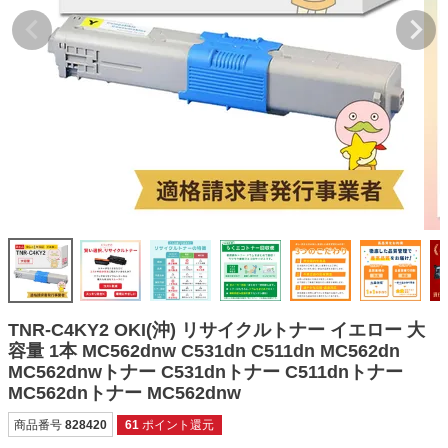
詰め替えインク
互換インクボトル
互換インクカートリッジ
再生インクカートリッジ
記事を探す
お客様の声
お店の紹介
ご利用ガイド
よくある質問
TNR-C4KY2 OKI(沖) リサイクルトナー イエロー 大
お問い合わせ
容量 1本 MC562dnw C531dn C511dn MC562dn
MC562dnwトナー C531dnトナー C511dnトナー
会員専用商品
MC562dnトナー MC562dnw
説明書ダウンロード
商品番号
828420
61
ポイント還元