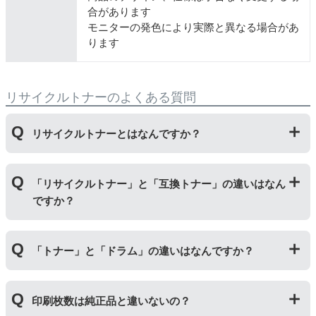
合があります
モニターの発色により実際と異なる場合があ
ります
リサイクルトナーのよくある質問
リサイクルトナーとはなんですか？
使用済みの純正トナーカートリッジを回収し、再生工場
「リサイクルトナー」と「互換トナー」の違いはなん
にて洗浄やトナー(粉)充填をしたうえで、再度販売して
ですか？
いる商品です。
純正品に比べて、印刷代を節約することができます。
「リサイクルトナー」は使用済みの純正トナーカートリ
「トナー」と「ドラム」の違いはなんですか？
ッジを国内で1本づつ丁寧に製造しているため、比較的
不具合の起きにくい商品です。
「互換トナー」は純正品を模して製造された大量生産さ
「トナー」は印字するための粉(トナー)が入っているカ
れた商品のため、お求めやすい価格になっております。
印刷枚数は純正品と違いないの？
ートリッジのことです。「ドラム(感光体ユニット)」は