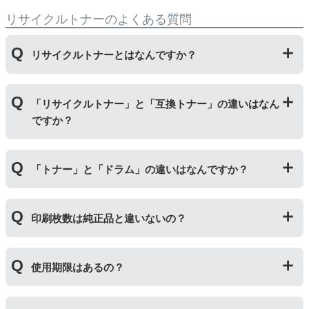
リサイクルトナーのよくある質問
リサイクルトナーとはなんですか？
使用済みの純正トナーカートリッジを回収し、再生工場
「リサイクルトナー」と「互換トナー」の違いはなん
にて洗浄やトナー(粉)充填をしたうえで、再度販売して
ですか？
いる商品です。
純正品に比べて、印刷代を節約することができます。
「リサイクルトナー」は使用済みの純正トナーカートリ
「トナー」と「ドラム」の違いはなんですか？
ッジを国内で1本づつ丁寧に製造しているため、比較的
不具合の起きにくい商品です。
「互換トナー」は純正品を模して製造された大量生産さ
「トナー」は印字するための粉(トナー)が入っているカ
れた商品のため、お求めやすい価格になっております。
印刷枚数は純正品と違いないの？
ートリッジのことです。「ドラム(感光体ユニット)」は
トナーを用紙に写すためのもので、トナーカートリッジ
の器にあたる部分になります。
純正品と同枚数印刷できるよう製造されています。
トナーとドラムはそれぞれ印字できる枚数が異なってい
使用期限はあるの？
一部型番は、純正品より多く印刷が可能なエコッテオリ
るため、トナーの残量がなくなったり、どちらかが寿命
ジナルの【特別増量版】もございます。
により使用できなくなった場合は、必ず分離してから新
当店では1年間の製品保証を設けております。また、リ