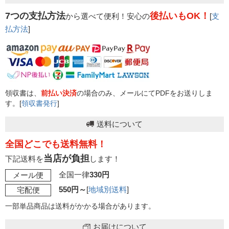
7つの支払方法
後払いもOK！
から選べて便利！安心の
[
支
払方法
]
領収書は、
前払い決済
の場合のみ、メールにてPDFをお送りしま
す。[
領収書発行
]
送料について
全国どこでも送料無料！
当店が負担
下記送料を
します！
全国一律
330円
メール便
550円～
[
地域別送料
]
宅配便
一部単品商品は送料がかかる場合があります。
お届けについて