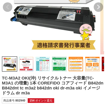
詰め替えインク
互換インクボトル
互換インクカートリッジ
再生インクカートリッジ
記事を探す
お客様の声
お店の紹介
ご利用ガイド
よくある質問
TC-M3A2 OKI(沖) リサイクルトナー 大容量(TC-
お問い合わせ
M3A1 の増量) 1本 COREFIDO コアフィード B842dn
B842dnt tc m3a2 b842dn oki dr-m3a oki イメージ
会員専用商品
ドラム dr m3a
説明書ダウンロード
商品番号
802940
154
ポイント還元