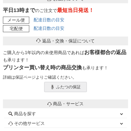
平日13時まで
最短当日発送！
のご注文で
配達日数の目安
メール便
配達日数の目安
宅配便
返品・交換・保証について
お客様都合の返品
ご購入から1年以内の未使用商品であれば
も承ります！
プリンター買い替え時の商品交換
も承ります！
詳細は保証ページよりご確認ください。
ふたつの保証
商品・サービス
商品を探す
初心者用セット
キャノンインク
エプソンインク
ブラザーインク
詰め替えインク
互換インクボトル
互換インクカートリッジ
再生インクカートリッジ
トナーカートリッジ
その他サービス