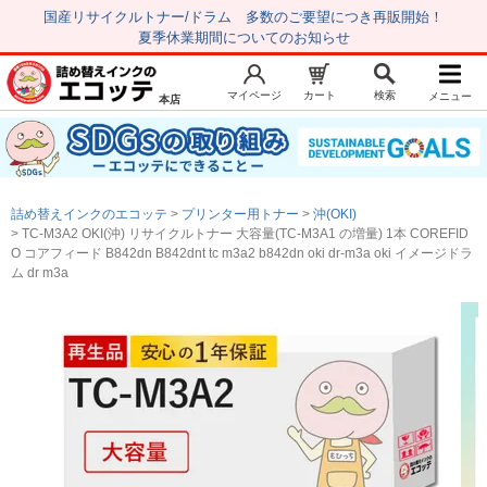
国産リサイクルトナー/ドラム 多数のご要望につき再販開始！
夏季休業期間についてのお知らせ
マイページ
カート
検索
メニュー
本店
新規会員登録
マイページ
トップページ
お気に入り
詰め替えインクのエコッテ
プリンター用トナー
沖(OKI)
注文履歴
レビュー履歴
TC-M3A2 OKI(沖) リサイクルトナー 大容量(TC-M3A1 の増量) 1本 COREFID
O コアフィード B842dn B842dnt tc m3a2 b842dn oki dr-m3a oki イメージドラ
はじめての方へ
ム dr m3a
商品を探す
初心者用セット
キャノンインク
エプソンインク
ブラザーインク