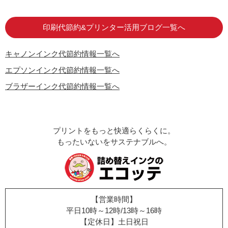
はじめての方へ
お客様の声
お店の紹介
ご利用ガイド
よくある質問
お問い合わせ
会員専用商品
説明書ダウンロード
印刷代節約&プリンター活用ブログ一覧へ
キャノンインク代節約情報一覧へ
エプソンインク代節約情報一覧へ
ブラザーインク代節約情報一覧へ
プリントをもっと快適らくらくに。
もったいないをサステナブルへ。
【営業時間】
平日10時～12時/13時～16時
【定休日】土日祝日