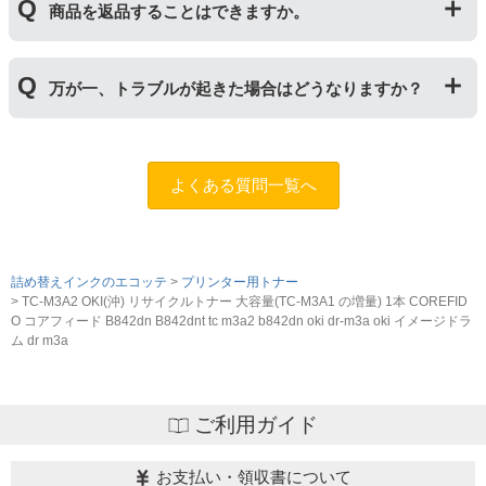
しいものに交換してください。
商品を返品することはできますか。
サイクルトナー/ドラムに限り、レビューをご投稿いただ
くことで保証期間が2年に延長されます。
保証期間の2年以内に使い切るようお願いいたします。
申し訳ありませんが、お客様都合のご返品は商品が未使
万が一、トラブルが起きた場合はどうなりますか？
用未開封の場合であっても対応することができません。
ご購入前に商品の型番などをよくご確認ください。な
お、商品の不具合等につきましては対応させていただき
まずは、サポートスタッフまでご相談をお願いいたしま
ますので、お手数ですが当店までお問い合わせくださ
す。
問合フォーム
よくある質問一覧へ
い。
また、「
ふたつの保証
」を設けておりますので、ご購入
商品とご使用プリンタ―についても保証の適用が可能で
す。
詰め替えインクのエコッテ
プリンター用トナー
TC-M3A2 OKI(沖) リサイクルトナー 大容量(TC-M3A1 の増量) 1本 COREFID
O コアフィード B842dn B842dnt tc m3a2 b842dn oki dr-m3a oki イメージドラ
ム dr m3a
ご利用ガイド
お支払い・領収書について