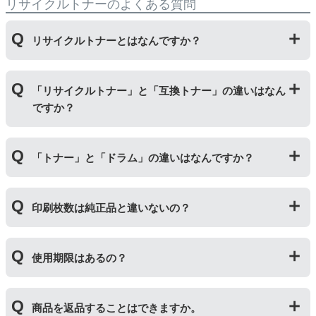
リサイクルトナーのよくある質問
リサイクルトナーとはなんですか？
使用済みの純正トナーカートリッジを回収し、再生工場
「リサイクルトナー」と「互換トナー」の違いはなん
にて洗浄やトナー(粉)充填をしたうえで、再度販売して
ですか？
いる商品です。
純正品に比べて、印刷代を節約することができます。
「リサイクルトナー」は使用済みの純正トナーカートリ
「トナー」と「ドラム」の違いはなんですか？
ッジを国内で1本づつ丁寧に製造しているため、比較的
不具合の起きにくい商品です。
「互換トナー」は純正品を模して製造された大量生産さ
「トナー」は印字するための粉(トナー)が入っているカ
れた商品のため、お求めやすい価格になっております。
印刷枚数は純正品と違いないの？
ートリッジのことです。「ドラム(感光体ユニット)」は
トナーを用紙に写すためのもので、トナーカートリッジ
の器にあたる部分になります。
純正品と同枚数印刷できるよう製造されています。
トナーとドラムはそれぞれ印字できる枚数が異なってい
使用期限はあるの？
一部型番は、純正品より多く印刷が可能なエコッテオリ
るため、トナーの残量がなくなったり、どちらかが寿命
ジナルの【特別増量版】もございます。
により使用できなくなった場合は、必ず分離してから新
当店では1年間の製品保証を設けております。また、リ
しいものに交換してください。
商品を返品することはできますか。
サイクルトナー/ドラムに限り、レビューをご投稿いただ