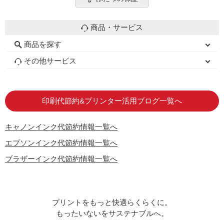
商品・サービス
商品を探す
初心者用セット
キャノンインク
エプソンインク
ブラザーインク
詰め替えインク
互換インクボトル
互換インクカートリッジ
再生インクカートリッジ
トナーカートリッジ
その他サービス
はじめての方へ
お客様の声
お店の紹介
ご利用ガイド
よくある質問
お問い合わせ
会員専用商品
説明書ダウンロード
印刷代節約&プリンター活用ブログ一覧へ
キャノンインク代節約情報一覧へ
エプソンインク代節約情報一覧へ
ブラザーインク代節約情報一覧へ
プリントをもっと快適らくらくに。
もったいないをサステナブルへ。