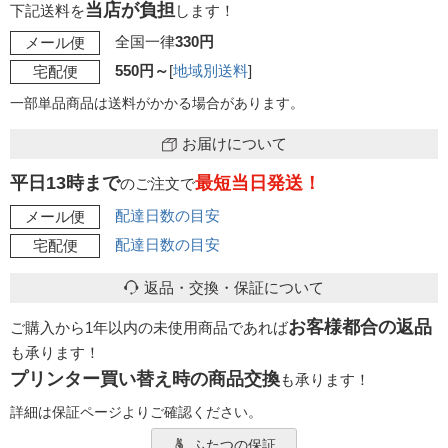
当店が負担
下記送料を
します！
全国一律
330円
メール便
550円～
[
地域別送料
]
宅配便
一部単品商品は送料がかかる場合があります。
お届けについて
平日13時まで
最短当日発送！
のご注文で
配達日数の目安
メール便
配達日数の目安
宅配便
返品・交換・保証について
お客様都合の返品
ご購入から1年以内の未使用商品であれば
も承ります！
プリンター買い替え時の商品交換
も承ります！
詳細は保証ページよりご確認ください。
ふたつの保証