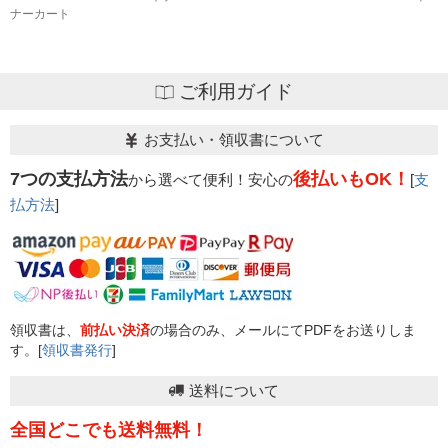
ナーカート
ご利用ガイド
お支払い・領収書について
7つの支払方法
後払いもOK！
から選べて便利！安心の
[
支
払方法
]
領収書は、
前払い決済
の場合のみ、メールにてPDFをお送りしま
す。[
領収書発行
]
送料について
全国どこでも送料無料！