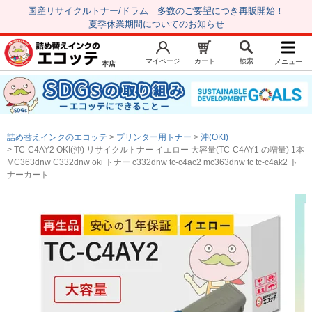
国産リサイクルトナー/ドラム 多数のご要望につき再販開始！
夏季休業期間についてのお知らせ
マイページ
カート
検索
メニュー
本店
新規会員登録
マイページ
トップページ
お気に入り
詰め替えインクのエコッテ
プリンター用トナー
沖(OKI)
注文履歴
レビュー履歴
TC-C4AY2 OKI(沖) リサイクルトナー イエロー 大容量(TC-C4AY1 の増量) 1本
MC363dnw C332dnw oki トナー c332dnw tc-c4ac2 mc363dnw tc tc-c4ak2 ト
はじめての方へ
ナーカート
商品を探す
初心者用セット
キャノンインク
エプソンインク
ブラザーインク