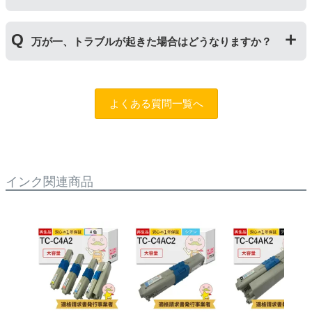
くことで保証期間が2年に延長されます。
保証期間の2年以内に使い切るようお願いいたします。
申し訳ありませんが、お客様都合のご返品は商品が未使
万が一、トラブルが起きた場合はどうなりますか？
用未開封の場合であっても対応することができません。
ご購入前に商品の型番などをよくご確認ください。な
お、商品の不具合等につきましては対応させていただき
まずは、サポートスタッフまでご相談をお願いいたしま
ますので、お手数ですが当店までお問い合わせくださ
す。
問合フォーム
よくある質問一覧へ
い。
また、「
ふたつの保証
」を設けておりますので、ご購入
商品とご使用プリンタ―についても保証の適用が可能で
す。
インク関連商品