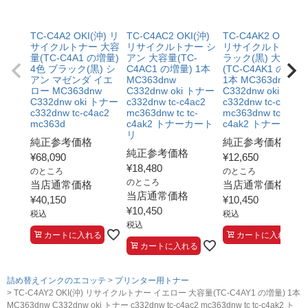
TC-C4A2 OKI(沖) リ
TC-C4AC2 OKI(沖)
TC-C4AK2 OKI(沖)
サイクルトナー 大容
リサイクルトナー シ
リサイクルトナー 
量(TC-C4A1 の増量)
アン 大容量(TC-
ラック(黒) 大容量
4色 ブラック(黒) シ
C4AC1 の増量) 1本
(TC-C4AK1 の増量)
アン マゼンダ イエ
MC363dnw
1本 MC363dnw
ロー MC363dnw
C332dnw oki トナー
C332dnw oki トナ
C332dnw oki トナー
c332dnw tc-c4ac2
c332dnw tc-c4ac2
c332dnw tc-c4ac2
mc363dnw tc tc-
mc363dnw tc tc-
mc363d
c4ak2 トナーカート
c4ak2 トナーカ
リ
純正参考価格
純正参考価格
純正参考価格
¥
68,090
¥
12,650
¥
18,480
のところ
のところ
のところ
当店通常価格
当店通常価格
当店通常価格
¥
40,150
¥
10,450
¥
10,450
税込
税込
税込
カートに入れる
カートに入れる
カートに入れる
詰め替えインクのエコッテ
プリンター用トナー
TC-C4AY2 OKI(沖) リサイクルトナー イエロー 大容量(TC-C4AY1 の増量) 1本
MC363dnw C332dnw oki トナー c332dnw tc-c4ac2 mc363dnw tc tc-c4ak2 ト