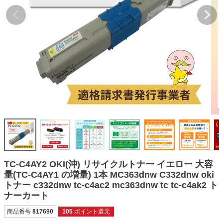
詰め替えインク
互換インクボトル
互換インクカートリッジ
再生インクカートリッジ
記事を探す
お客様の声
お店の紹介
ご利用ガイド
よくある質問
TC-C4AY2 OKI(沖) リサイクルトナー イエロー 大容
お問い合わせ
量(TC-C4AY1 の増量) 1本 MC363dnw C332dnw oki
トナー c332dnw tc-c4ac2 mc363dnw tc tc-c4ak2 ト
会員専用商品
ナーカート
説明書ダウンロード
商品番号
817690
105
ポイント還元